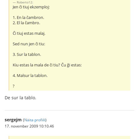
Roberto12:
Jen ĉi tiuj ekzemploj:
1. En la ĉambron.
2. El la ĉambro.
Ĉi tiuj estas malaj.
Sed nun jen ĉi tiu:
3. Sur la tablon.
Kiu estas la mala de ĉi tiu? Ĉu ĝi estas:
4. Malsur la tablon.
?
De sur la tablo.
sergejm
(
Näita profiili
)
17. november 2009 10:10.46