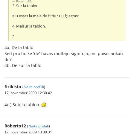
Roberto12:
3. Sur la tablon.
Kiu estas la mala de ĉi tiu? Ĉu ĝi estas:
4. Malsur la tablon.
?
4a. De la tablo
Sed pro tio ke 'de' havas multajn signifojn, oni povas ankaŭ
diri:
4b. De sur la tablo
fizikisto
(
Näita profiili
)
17. november 2009 12:30.42
4c.) Sub la tablon.
Roberto12
(
Näita profiili
)
17. november 2009 13:09.31