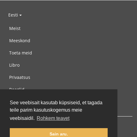
Eesti
Meist
Meeskond
Toeta meid
Libro
Privaatsus
Reeglid
Võta meiega ühendust
See veebisait kasutab küpsiseid, et tagada
teile parim kasutuskogemus meie
veebisaidil.
Rohkem teavet
Sain aru.