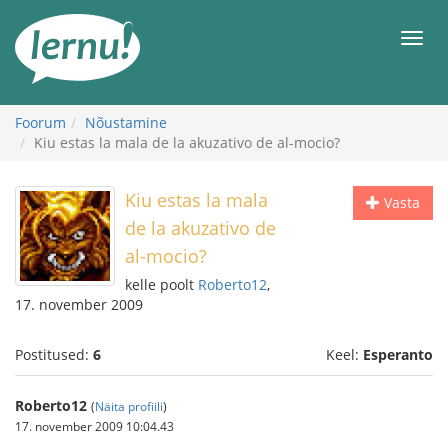
Sisu
juurde
Men
Foorum
Nõustamine
Kiu estas la mala de la akuzativo de al-mocio?
Kiu estas la mala
Vasta
de la akuzativo de
al-mocio?
kelle poolt
Roberto12
,
17. november 2009
Postitused:
6
Keel:
Esperanto
Roberto12
(
Näita profiili
)
17. november 2009 10:04.43