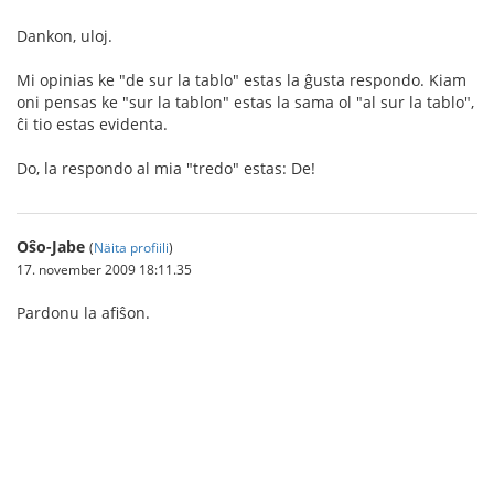
Dankon, uloj.
Mi opinias ke "de sur la tablo" estas la ĝusta respondo. Kiam
oni pensas ke "sur la tablon" estas la sama ol "al sur la tablo",
ĉi tio estas evidenta.
Do, la respondo al mia "tredo" estas: De!
Oŝo-Jabe
(
Näita profiili
)
17. november 2009 18:11.35
Pardonu la afiŝon.