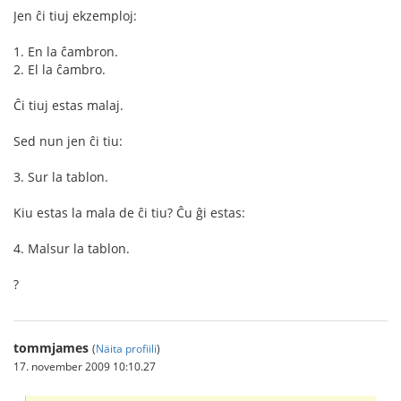
Jen ĉi tiuj ekzemploj:
1. En la ĉambron.
2. El la ĉambro.
Ĉi tiuj estas malaj.
Sed nun jen ĉi tiu:
3. Sur la tablon.
Kiu estas la mala de ĉi tiu? Ĉu ĝi estas:
4. Malsur la tablon.
?
tommjames
(
Näita profiili
)
17. november 2009 10:10.27