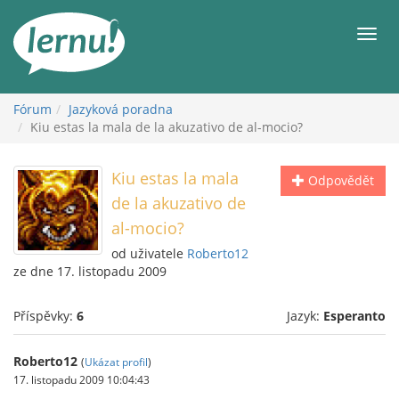
Přejít
k
Men
obsahu
Fórum
Jazyková poradna
Kiu estas la mala de la akuzativo de al-mocio?
Kiu estas la mala
Odpovědět
de la akuzativo de
al-mocio?
od uživatele
Roberto12
ze dne 17. listopadu 2009
Příspěvky:
6
Jazyk:
Esperanto
Roberto12
(
Ukázat profil
)
17. listopadu 2009 10:04:43