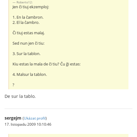
Roberto12:
Jen ĉi tiuj ekzemploj:
1. En la ĉambron.
2. El la ĉambro.
Ĉi tiuj estas malaj.
Sed nun jen ĉi tiu:
3. Sur la tablon.
Kiu estas la mala de ĉi tiu? Ĉu ĝi estas:
4. Malsur la tablon.
?
De sur la tablo.
sergejm
(
Ukázat profil
)
17. listopadu 2009 10:10:46