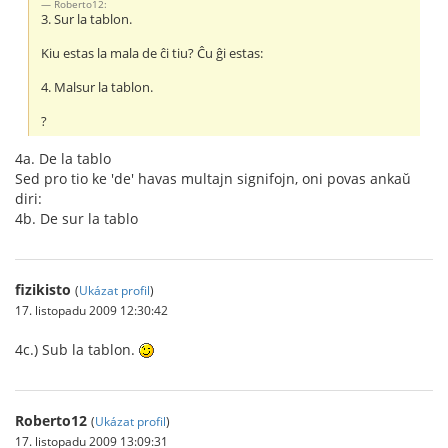
Roberto12:
3. Sur la tablon.
Kiu estas la mala de ĉi tiu? Ĉu ĝi estas:
4. Malsur la tablon.
?
4a. De la tablo
Sed pro tio ke 'de' havas multajn signifojn, oni povas ankaŭ
diri:
4b. De sur la tablo
fizikisto
(
Ukázat profil
)
17. listopadu 2009 12:30:42
4c.) Sub la tablon.
Roberto12
(
Ukázat profil
)
17. listopadu 2009 13:09:31