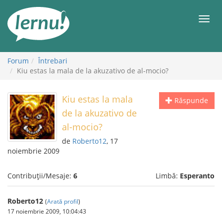
Mergi
la
Meni
conținut
Forum
Întrebari
Kiu estas la mala de la akuzativo de al-mocio?
Kiu estas la mala
Răspunde
de la akuzativo de
al-mocio?
de
Roberto12
, 17
noiembrie 2009
Contribuții/Mesaje:
6
Limbă:
Esperanto
Roberto12
(
Arată profil
)
17 noiembrie 2009, 10:04:43