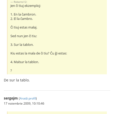
Roberto12:
Jen ĉi tiuj ekzemploj:
1. En la ĉambron.
2. El la ĉambro.
Ĉi tiuj estas malaj.
Sed nun jen ĉi tiu:
3. Sur la tablon.
Kiu estas la mala de ĉi tiu? Ĉu ĝi estas:
4. Malsur la tablon.
?
De sur la tablo.
sergejm
(
Arată profil
)
17 noiembrie 2009, 10:10:46