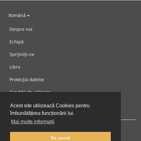
Română
Despre noi
Echipă
Sprijiniți-ne
Libro
Protecția datelor
Condiții de utilizare
Mesaj către noi
Acest site utilizează Cookies pentru
îmbunătățirea funcționării lui.
Mai multe informații
De acord