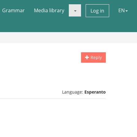
Grammar
Media library
EN
Log in
Reply
Language:
Esperanto