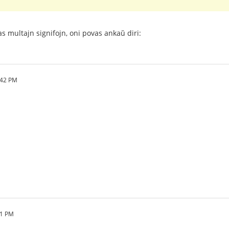
as multajn signifojn, oni povas ankaŭ diri:
:42 PM
31 PM