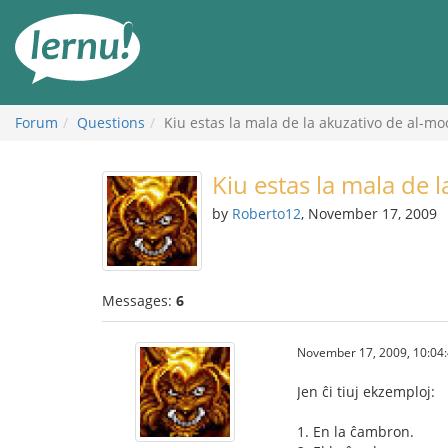
Skip
to
the
content
Forum
Questions
Kiu estas la mala de la akuzativo de al-mo
Kiu estas la mala de 
by
Roberto12
, November 17, 2009
Messages:
6
November 17, 2009, 10:04
Jen ĉi tiuj ekzemploj:
1. En la ĉambron.