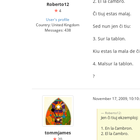
2. El la ĉambro.
Roberto12
4
Ĉi tiuj estas malaj.
User's profile
Country: United Kingdom
Sed nun jen ĉi tiu:
Messages: 438
3. Sur la tablon.
Kiu estas la mala de ĉi
4. Malsur la tablon.
?
November 17, 2009, 10:10
Roberto12:
Jen ĉi tiuj ekzemploj:
1. En la ĉambron.
tommjames
2. El la ĉambro.
20