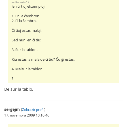
Roberto12:
Jen ĉi tiuj ekzemploj:
1. En la ĉambron.
2. El la ĉambro.
Ĉi tiuj estas malaj.
Sed nun jen ĉi tiu:
3. Sur la tablon.
Kiu estas la mala de ĉi tiu? Ĉu ĝi estas:
4. Malsur la tablon.
?
De sur la tablo.
sergejm
(
Zobraziť profil
)
17. novembra 2009 10:10:46