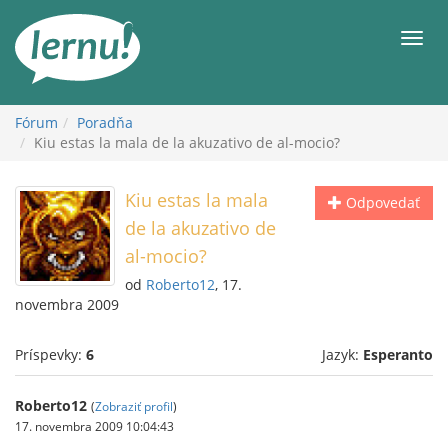
Späť
na
Men
obsah
Fórum
Poradňa
Kiu estas la mala de la akuzativo de al-mocio?
Kiu estas la mala
Odpovedať
de la akuzativo de
al-mocio?
od
Roberto12
, 17.
novembra 2009
Príspevky:
6
Jazyk:
Esperanto
Roberto12
(
Zobraziť profil
)
17. novembra 2009 10:04:43