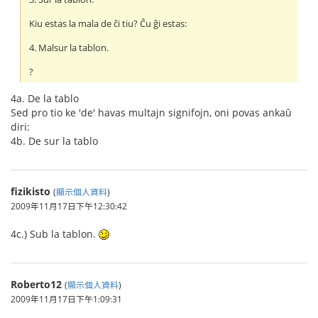
Kiu estas la mala de ĉi tiu? Ĉu ĝi estas:
4. Malsur la tablon.
?
4a. De la tablo
Sed pro tio ke 'de' havas multajn signifojn, oni povas ankaŭ
diri:
4b. De sur la tablo
fizikisto
(
顯示個人資料
)
2009年11月17日下午12:30:42
4c.) Sub la tablon.
Roberto12
(
顯示個人資料
)
2009年11月17日下午1:09:31