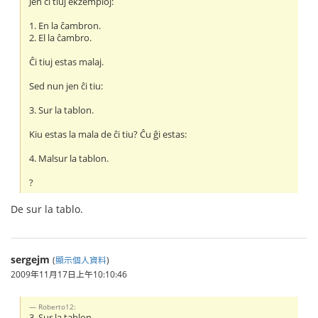
Jen ĉi tiuj ekzemploj:
1. En la ĉambron.
2. El la ĉambro.
Ĉi tiuj estas malaj.
Sed nun jen ĉi tiu:
3. Sur la tablon.
Kiu estas la mala de ĉi tiu? Ĉu ĝi estas:
4. Malsur la tablon.
?
De sur la tablo.
sergejm
(
顯示個人資料
)
2009年11月17日上午10:10:46
Roberto12:
3. Sur la tablon.