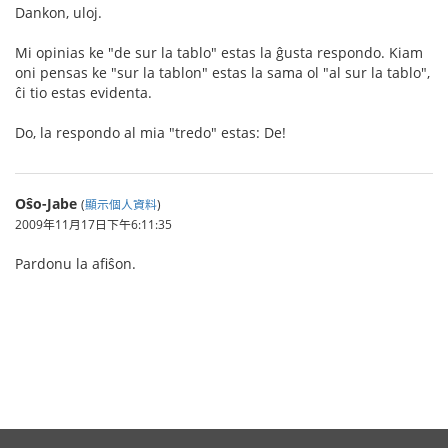
Dankon, uloj.
Mi opinias ke "de sur la tablo" estas la ĝusta respondo. Kiam
oni pensas ke "sur la tablon" estas la sama ol "al sur la tablo",
ĉi tio estas evidenta.
Do, la respondo al mia "tredo" estas: De!
Oŝo-Jabe
(
顯示個人資料
)
2009年11月17日下午6:11:35
Pardonu la afiŝon.