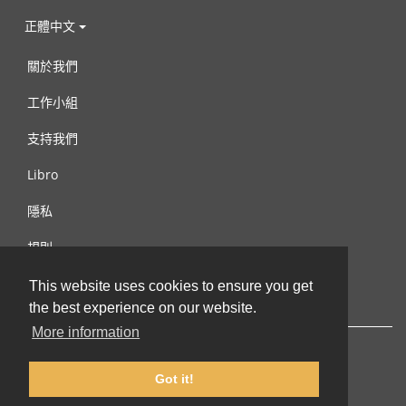
正體中文
關於我們
工作小組
支持我們
Libro
隱私
規則
連絡我們
This website uses cookies to ensure you get
the best experience on our website.
More information
Got it!
© 2002-2026 lernu.net |
Impressum