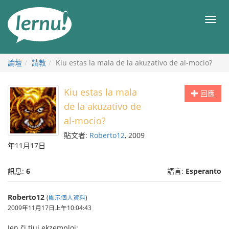
前
往
目
目
錄
錄
論壇
請教
Kiu estas la mala de la akuzativo de al-mocio?
Kiu estas la mala
回應
de la akuzativo de
al-mocio?
貼文者:
Roberto12
, 2009
年11月17日
訊息:
6
語言:
Esperanto
Roberto12
(
顯示個人資料
)
2009年11月17日上午10:04:43
Jen ĉi tiuj ekzemploj: