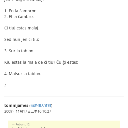
1. En la ĉambron.
2. El la ĉambro.
Ĉi tiuj estas malaj.
Sed nun jen ĉi tiu:
3. Sur la tablon.
Kiu estas la mala de ĉi tiu? Ĉu ĝi estas:
4. Malsur la tablon.
?
tommjames
(
顯示個人資料
)
2009年11月17日上午10:10:27
Roberto12: