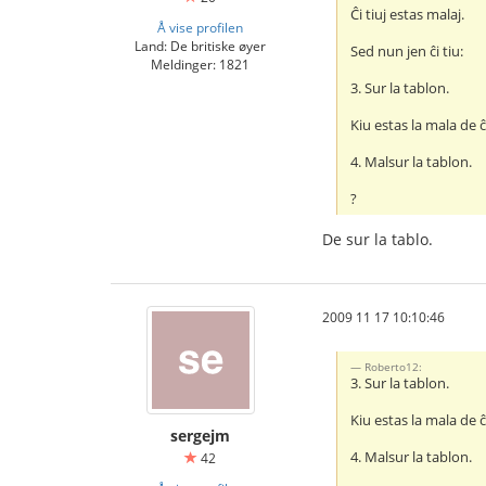
Ĉi tiuj estas malaj.
Å vise profilen
Land: De britiske øyer
Sed nun jen ĉi tiu:
Meldinger: 1821
3. Sur la tablon.
Kiu estas la mala de ĉi
4. Malsur la tablon.
?
De sur la tablo.
2009 11 17 10:10:46
Roberto12:
3. Sur la tablon.
Kiu estas la mala de ĉi
sergejm
4. Malsur la tablon.
42