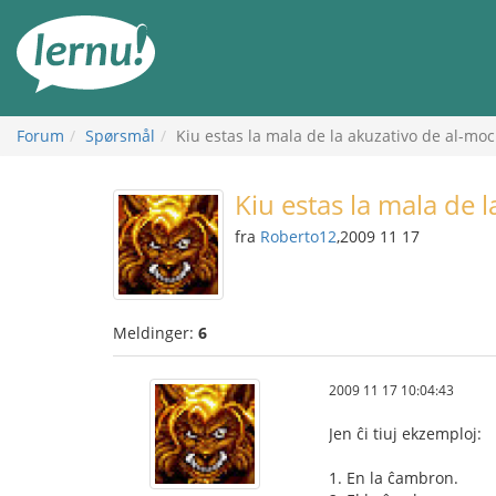
Til
innholdet
Forum
Spørsmål
Kiu estas la mala de la akuzativo de al-moc
Kiu estas la mala de 
fra
Roberto12
,2009 11 17
Meldinger:
6
2009 11 17 10:04:43
Jen ĉi tiuj ekzemploj:
1. En la ĉambron.