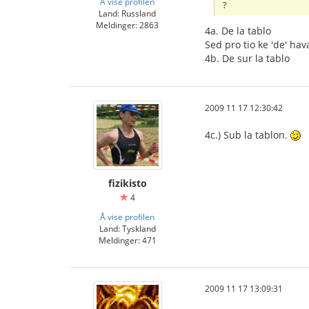
Å vise profilen
?
Land: Russland
Meldinger: 2863
4a. De la tablo
Sed pro tio ke 'de' hav
4b. De sur la tablo
2009 11 17 12:30:42
4c.) Sub la tablon.
fizikisto
4
Å vise profilen
Land: Tyskland
Meldinger: 471
2009 11 17 13:09:31