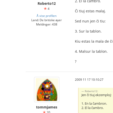
2. El la ĉambro.
Roberto12
4
Ĉi tiuj estas malaj.
Å vise profilen
Land: De britiske øyer
Sed nun jen ĉi tiu:
Meldinger: 438
3. Sur la tablon.
Kiu estas la mala de ĉi
4. Malsur la tablon.
?
2009 11 17 10:10:27
Roberto12:
Jen ĉi tiuj ekzemploj:
1. En la ĉambron.
tommjames
2. El la ĉambro.
20