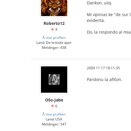
Dankon, uloj.
Mi opinias ke "de sur l
evidenta.
Roberto12
4
Do, la respondo al mia
Å vise profilen
Land: De britiske øyer
Meldinger: 438
2009 11 17 18:11:35
Pardonu la afiŝon.
Oŝo-Jabe
6
Å vise profilen
Land: USA
Meldinger: 547