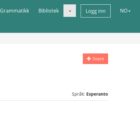
Grammatikk
Bibliotek
NO
Logg inn
Svare
Språk:
Esperanto