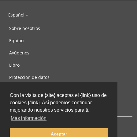
Español
Sobre nosotros
Equipo
Ayúdenos
Libro
Protección de datos
Condiciones de uso
Con la visita de {site} aceptas el {link} uso de
Contáctenos
cookies {/link}. Así podemos continuar
mejorando nuestros servicios para ti.
Más información
Aceptar