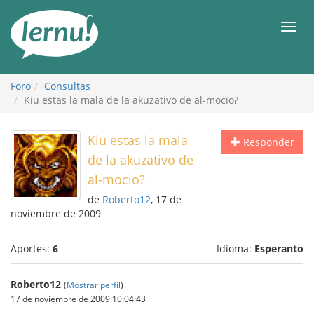
Contenido
Men
Foro
Consultas
Kiu estas la mala de la akuzativo de al-mocio?
Kiu estas la mala
Responder
de la akuzativo de
al-mocio?
de
Roberto12
, 17 de
noviembre de 2009
Aportes:
6
Idioma:
Esperanto
Roberto12
(
Mostrar perfil
)
17 de noviembre de 2009 10:04:43