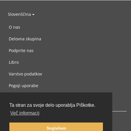
Slovenščina
O nas
Delovna skupina
Podprite nas
Libro
Varstvo podatkov
Pogoji uporabe
Navežite stik z nami
Ta stran za svoje delo uporablja Piškotke.
Več informacij
Soglašam