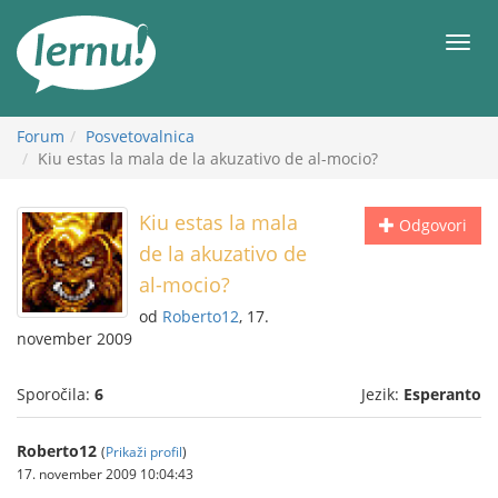
K
vsebini
Meni
Forum
Posvetovalnica
Kiu estas la mala de la akuzativo de al-mocio?
Kiu estas la mala
Odgovori
de la akuzativo de
al-mocio?
od
Roberto12
, 17.
november 2009
Sporočila:
6
Jezik:
Esperanto
Roberto12
(
Prikaži profil
)
17. november 2009 10:04:43