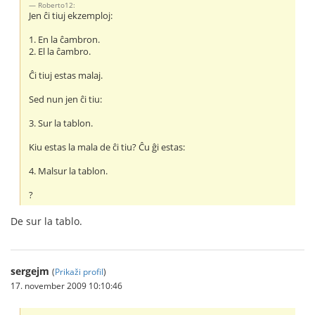
Roberto12:
Jen ĉi tiuj ekzemploj:
1. En la ĉambron.
2. El la ĉambro.
Ĉi tiuj estas malaj.
Sed nun jen ĉi tiu:
3. Sur la tablon.
Kiu estas la mala de ĉi tiu? Ĉu ĝi estas:
4. Malsur la tablon.
?
De sur la tablo.
sergejm
(
Prikaži profil
)
17. november 2009 10:10:46