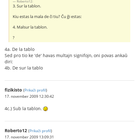
Roberto12:
3. Sur la tablon.
Kiu estas la mala de ĉi tiu? Ĉu ĝi estas:
4. Malsur la tablon.
?
4a. De la tablo
Sed pro tio ke 'de' havas multajn signifojn, oni povas ankaŭ
diri:
4b. De sur la tablo
fizikisto
(
Prikaži profil
)
17. november 2009 12:30:42
4c.) Sub la tablon.
Roberto12
(
Prikaži profil
)
17. november 2009 13:09:31