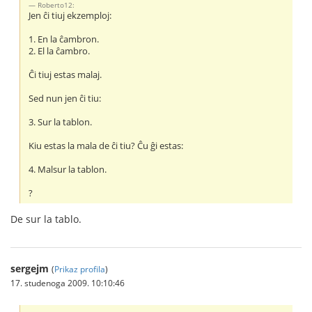
Roberto12:
Jen ĉi tiuj ekzemploj:
1. En la ĉambron.
2. El la ĉambro.
Ĉi tiuj estas malaj.
Sed nun jen ĉi tiu:
3. Sur la tablon.
Kiu estas la mala de ĉi tiu? Ĉu ĝi estas:
4. Malsur la tablon.
?
De sur la tablo.
sergejm
(
Prikaz profila
)
17. studenoga 2009. 10:10:46