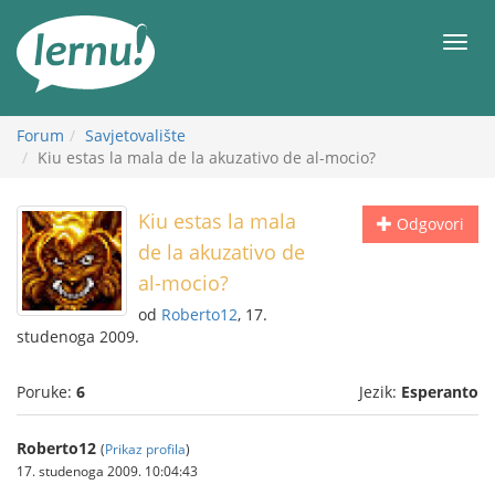
Sadržaj
Meni
Forum
Savjetovalište
Kiu estas la mala de la akuzativo de al-mocio?
Kiu estas la mala
Odgovori
de la akuzativo de
al-mocio?
od
Roberto12
, 17.
studenoga 2009.
Poruke:
6
Jezik:
Esperanto
Roberto12
(
Prikaz profila
)
17. studenoga 2009. 10:04:43