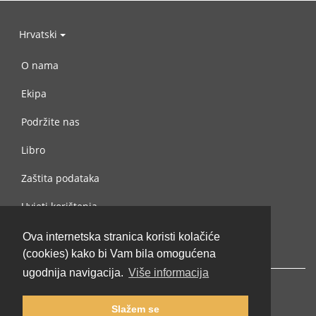
Hrvatski
O nama
Ekipa
Podržite nas
Libro
Zaštita podataka
Uvjeti korištenja
Kontaktiraj nas
Ova internetska stranica koristi kolačiće
(cookies) kako bi Vam bila omogućena
ugodnija navigacija.
Više informacija
Slažem se