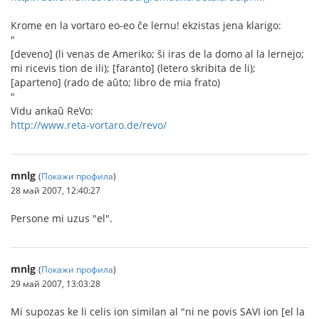
Krome en la vortaro eo-eo ĉe lernu! ekzistas jena klarigo:
"
[deveno] (li venas de Ameriko; ŝi iras de la domo al la lernejo;
mi ricevis tion de ili); [faranto] (letero skribita de li);
[aparteno] (rado de aŭto; libro de mia frato)
"
Vidu ankaŭ ReVo:
http://www.reta-vortaro.de/revo/
mnlg
(
Покажи профила
)
28 май 2007, 12:40:27
Persone mi uzus "el".
mnlg
(
Покажи профила
)
29 май 2007, 13:03:28
Mi supozas ke li celis ion similan al "ni ne povis SAVI ion [el la