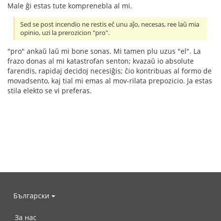
Male ĝi estas tute komprenebla al mi.
Sed se post incendio ne restis eĉ unu aĵo, necesas, ree laŭ mia
opinio, uzi la prerozicion "pro".
"pro" ankaŭ laŭ mi bone sonas. Mi tamen plu uzus "el". La
frazo donas al mi katastrofan senton; kvazaŭ io absolute
farendis, rapidaj decidoj necesiĝis; ĉio kontribuas al formo de
movadsento, kaj tial mi emas al mov-rilata prepozicio. Ja estas
stila elekto se vi preferas.
Български
За нас