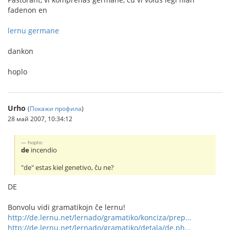
fadenon en
lernu germane
dankon
hoplo
Urho
(
Покажи профила
)
28 май 2007, 10:34:12
hoplo:
de
incendio
"de" estas kiel genetivo, ĉu ne?
DE
Bonvolu vidi gramatikojn ĉe lernu!
http://de.lernu.net/lernado/gramatiko/konciza/prep...
http://de.lernu.net/lernado/gramatiko/detala/de.ph...