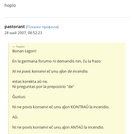
hoplo
pastorant
(
Покажи профила
)
28 май 2007, 08:52:23
hoplo:
Bonan tagon!
En la germana forumo ni demandis nin, ĉu la frazo
Ni ne povis konservi eĉ unu aĵon de incendio.
estas korekta aŭ ne.
Ni preguntas por la prepozicio "de"
Ĝustus:
Ni ne povis konservi eĉ unu aĵon KONTRAŬ la incendio.
Aŭ:
Ni ne povis konservi eĉ unu aĵon ANTAŬ la incendio.