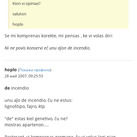
Kion vi opinias?
saluton
hoplo
Se mi komprenas korekte, mi pensas , ke vi volas diri:
Ni ne povis konservi eĉ unu aĵon de incendio.
hoplo
(
Покажи профила
)
28 май 2007, 09:25:55
de
incendio
unu aĵo de incendio, ĉu ne estus:
lignoŝtipo, fajro, ktp
"de" estas kiel genetivo, ĉu ne?
mostras apartenon....
Pastorant, vi komprenas germane, ĉu vi volus legi nian