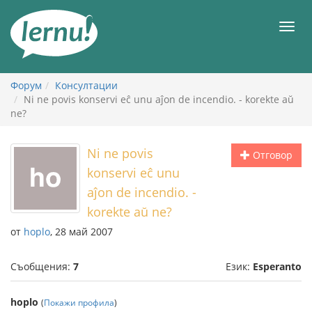
Към
съдържанието
Мен
Форум
Консултации
Ni ne povis konservi eĉ unu aĵon de incendio. - korekte aŭ
ne?
Ni ne povis
Отговор
konservi eĉ unu
aĵon de incendio. -
korekte aŭ ne?
от
hoplo
, 28 май 2007
Съобщения:
7
Език:
Esperanto
hoplo
(
Покажи профила
)