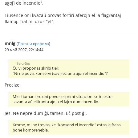
agoj] de incendio".
Tiusence oni kvazaŭ provas fortiri aferojn el la flagrantaj
flamoj. Tial mi uzus "el".
mnlg
(
Покажи профила
)
29 май 2007, 22:14:44
Terurĉjo:
Ĉu vi proponas skribi tiel:
"Ni ne povis konservi (savi) eĉ unu aĵon el incendio"?
Precize.
Mie, tiumaniere oni povus esprimi situacion, se iu estus
savanta aŭ eltiranta aĵojn el fajro dum incendio.
Jes. Ne nepre dum ĝi, tamen. Eĉ post ĝi.
Krome, mi ne trovas, ke "konservi el incendio" estas la frazo,
bone komprenebla.