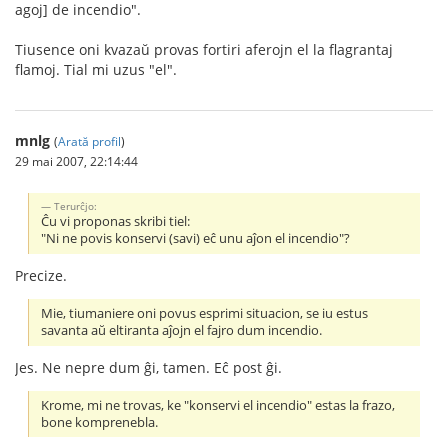
agoj] de incendio".
Tiusence oni kvazaŭ provas fortiri aferojn el la flagrantaj
flamoj. Tial mi uzus "el".
mnlg
(
Arată profil
)
29 mai 2007, 22:14:44
Terurĉjo:
Ĉu vi proponas skribi tiel:
"Ni ne povis konservi (savi) eĉ unu aĵon el incendio"?
Precize.
Mie, tiumaniere oni povus esprimi situacion, se iu estus
savanta aŭ eltiranta aĵojn el fajro dum incendio.
Jes. Ne nepre dum ĝi, tamen. Eĉ post ĝi.
Krome, mi ne trovas, ke "konservi el incendio" estas la frazo,
bone komprenebla.