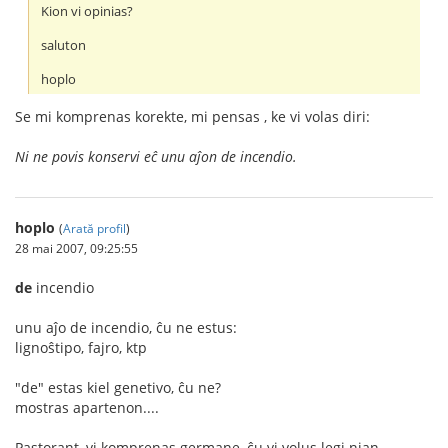
Kion vi opinias?
saluton
hoplo
Se mi komprenas korekte, mi pensas , ke vi volas diri:
Ni ne povis konservi eĉ unu aĵon de incendio.
hoplo
(
Arată profil
)
28 mai 2007, 09:25:55
de
incendio
unu aĵo de incendio, ĉu ne estus:
lignoŝtipo, fajro, ktp
"de" estas kiel genetivo, ĉu ne?
mostras apartenon....
Pastorant, vi komprenas germane, ĉu vi volus legi nian