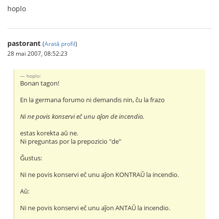
hoplo
pastorant
(
Arată profil
)
28 mai 2007, 08:52:23
hoplo:
Bonan tagon!
En la germana forumo ni demandis nin, ĉu la frazo
Ni ne povis konservi eĉ unu aĵon de incendio.
estas korekta aŭ ne.
Ni preguntas por la prepozicio "de"
Ĝustus:
Ni ne povis konservi eĉ unu aĵon KONTRAŬ la incendio.
Aŭ:
Ni ne povis konservi eĉ unu aĵon ANTAŬ la incendio.