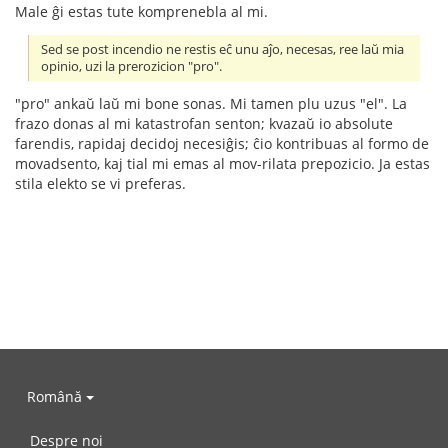
Male ĝi estas tute komprenebla al mi.
Sed se post incendio ne restis eĉ unu aĵo, necesas, ree laŭ mia
opinio, uzi la prerozicion "pro".
"pro" ankaŭ laŭ mi bone sonas. Mi tamen plu uzus "el". La
frazo donas al mi katastrofan senton; kvazaŭ io absolute
farendis, rapidaj decidoj necesiĝis; ĉio kontribuas al formo de
movadsento, kaj tial mi emas al mov-rilata prepozicio. Ja estas
stila elekto se vi preferas.
Română
Despre noi