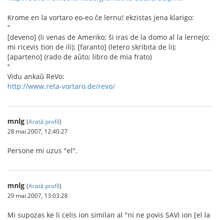
Krome en la vortaro eo-eo ĉe lernu! ekzistas jena klarigo:
"
[deveno] (li venas de Ameriko; ŝi iras de la domo al la lernejo;
mi ricevis tion de ili); [faranto] (letero skribita de li);
[aparteno] (rado de aŭto; libro de mia frato)
"
Vidu ankaŭ ReVo:
http://www.reta-vortaro.de/revo/
mnlg
(
Arată profil
)
28 mai 2007, 12:40:27
Persone mi uzus "el".
mnlg
(
Arată profil
)
29 mai 2007, 13:03:28
Mi supozas ke li celis ion similan al "ni ne povis SAVI ion [el la