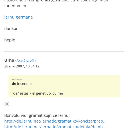
fadenon en
lernu germane
dankon
hoplo
Urho
(
Arată profil
)
28 mai 2007, 10:34:12
hoplo:
de
incendio
"de" estas kiel genetivo, ĉu ne?
DE
Bonvolu vidi gramatikojn ĉe lernu!
http://de.lernu.net/lernado/gramatiko/konciza/prep...
http://de.lernu.net/lernado/gramatiko/detala/de.ph...