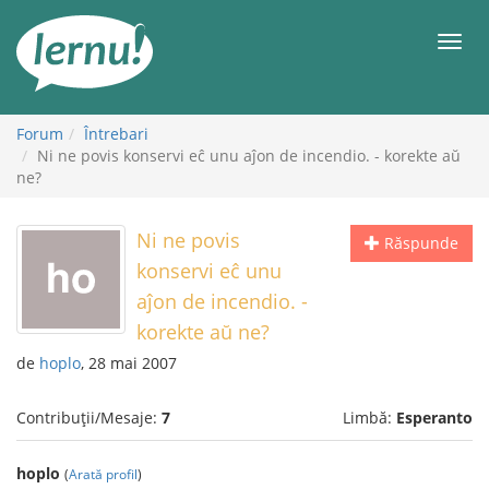
Mergi
la
Meni
conținut
Forum
Întrebari
Ni ne povis konservi eĉ unu aĵon de incendio. - korekte aŭ
ne?
Ni ne povis
Răspunde
konservi eĉ unu
aĵon de incendio. -
korekte aŭ ne?
de
hoplo
, 28 mai 2007
Contribuții/Mesaje:
7
Limbă:
Esperanto
hoplo
(
Arată profil
)