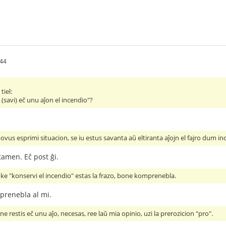
:44
tiel:
 (savi) eĉ unu aĵon el incendio"?
ovus esprimi situacion, se iu estus savanta aŭ eltiranta aĵojn el fajro dum in
tamen. Eĉ post ĝi.
ke "konservi el incendio" estas la frazo, bone komprenebla.
prenebla al mi.
e restis eĉ unu aĵo, necesas, ree laŭ mia opinio, uzi la prerozicion "pro".