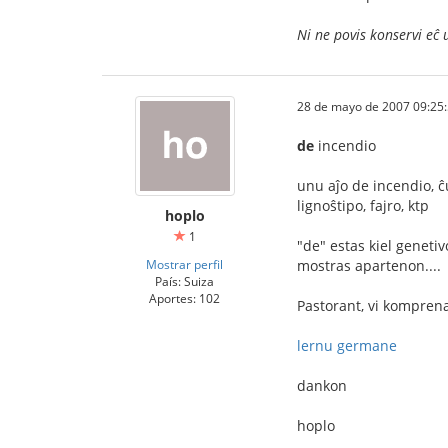
Ni ne povis konservi eĉ 
28 de mayo de 2007 09:25
de
incendio
unu aĵo de incendio, ĉ
lignoŝtipo, fajro, ktp
hoplo
1
"de" estas kiel genetiv
Mostrar perfil
mostras apartenon....
País: Suiza
Aportes: 102
Pastorant, vi komprena
lernu germane
dankon
hoplo