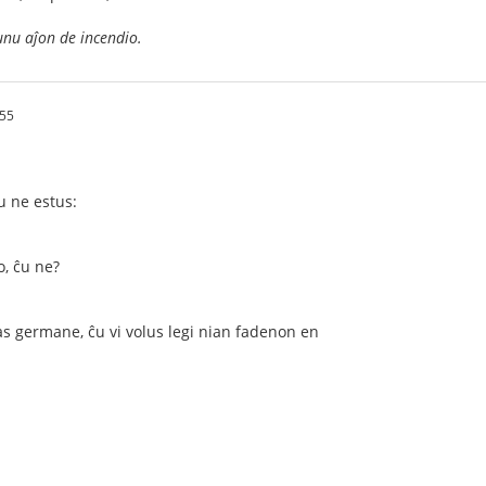
unu aĵon de incendio.
:55
u ne estus:
o, ĉu ne?
s germane, ĉu vi volus legi nian fadenon en