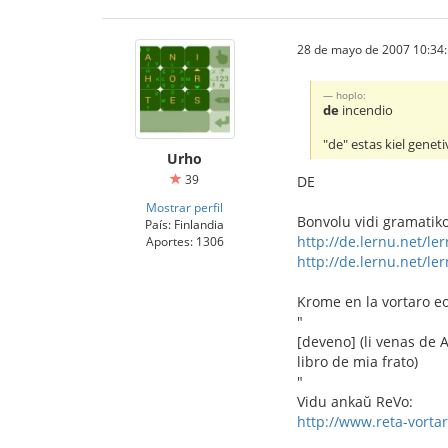
28 de mayo de 2007 10:34
hoplo:
de
incendio
"de" estas kiel geneti
Urho
39
DE
Mostrar perfil
Bonvolu vidi gramatiko
País: Finlandia
http://de.lernu.net/le
Aportes: 1306
http://de.lernu.net/le
Krome en la vortaro eo-
"
[deveno] (li venas de Am
libro de mia frato)
"
Vidu ankaŭ ReVo:
http://www.reta-vortar