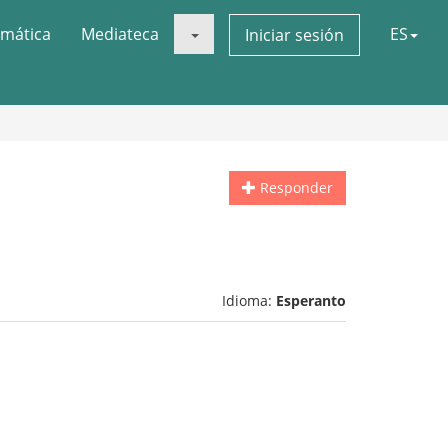
mática
Mediateca
ES
Iniciar sesión
Responder
Idioma:
Esperanto