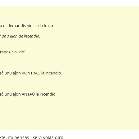
 ni demandis nin, ĉu la frazo
ĉ unu aĵon de incendio.
repozicio "de"
 eĉ unu aĵon KONTRAŬ la incendio.
 eĉ unu aĵon ANTAŬ la incendio.
e, mi pensas , ke vi volas diri: