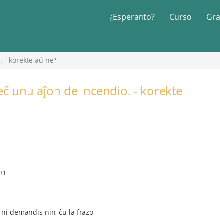
¿Esperanto?
Curso
Gra
. - korekte aŭ ne?
eĉ unu aĵon de incendio. - korekte
:31
ni demandis nin, ĉu la frazo