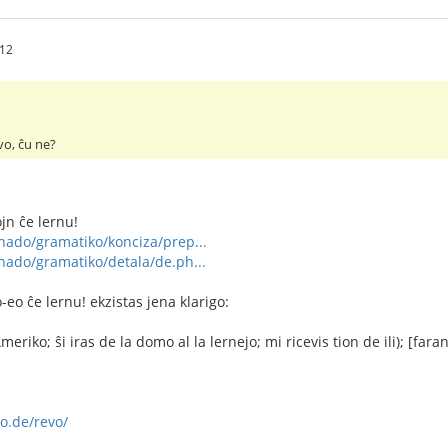
:12
vo, ĉu ne?
jn ĉe lernu!
rnado/gramatiko/konciza/prep...
rnado/gramatiko/detala/de.ph...
eo ĉe lernu! ekzistas jena klarigo:
eriko; ŝi iras de la domo al la lernejo; mi ricevis tion de ili); [faran
o.de/revo/