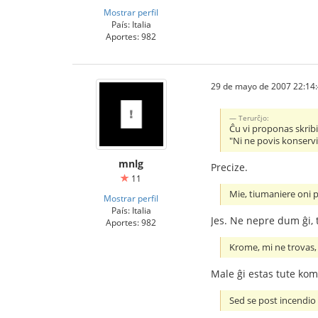
Mostrar perfil
País: Italia
Aportes: 982
29 de mayo de 2007 22:14
Terurĉjo:
Ĉu vi proponas skribi 
"Ni ne povis konservi
mnlg
Precize.
11
Mie, tiumaniere oni p
Mostrar perfil
País: Italia
Jes. Ne nepre dum ĝi, 
Aportes: 982
Krome, mi ne trovas, 
Male ĝi estas tute kom
Sed se post incendio n