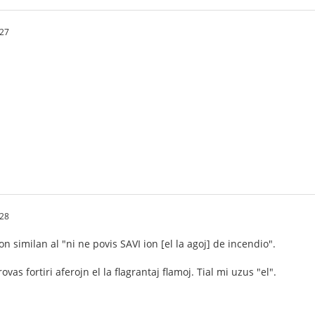
:27
:28
ion similan al "ni ne povis SAVI ion [el la agoj] de incendio".
vas fortiri aferojn el la flagrantaj flamoj. Tial mi uzus "el".