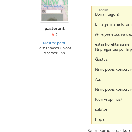
hoplo:
Bonan tagon!
En la germana forumo
pastorant
Ni ne povis konservi e
2
Mostrar perfil
estas korekta aŭ ne.
País: Estados Unidos
Ni preguntas por la p
Aportes: 188
Ĝustus:
Ni ne povis konservi
Aŭ:
Ni ne povis konservi
Kion vi opinias?
saluton
hoplo
Se mi komprenas korekt