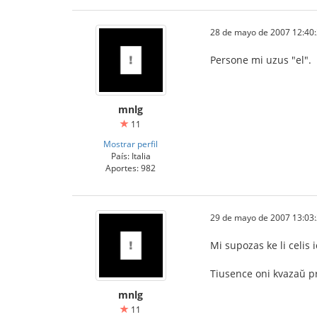
28 de mayo de 2007 12:40
Persone mi uzus "el".
mnlg
11
Mostrar perfil
País: Italia
Aportes: 982
29 de mayo de 2007 13:03
Mi supozas ke li celis 
Tiusence oni kvazaŭ pro
mnlg
11