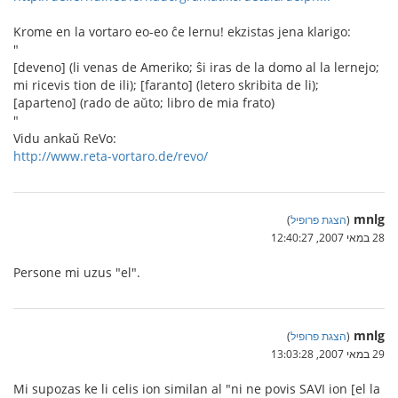
Krome en la vortaro eo-eo ĉe lernu! ekzistas jena klarigo:
"
[deveno] (li venas de Ameriko; ŝi iras de la domo al la lernejo;
mi ricevis tion de ili); [faranto] (letero skribita de li);
[aparteno] (rado de aŭto; libro de mia frato)
"
Vidu ankaŭ ReVo:
http://www.reta-vortaro.de/revo/
mnlg
(
הצגת פרופיל
)
28 במאי 2007, 12:40:27
Persone mi uzus "el".
mnlg
(
הצגת פרופיל
)
29 במאי 2007, 13:03:28
Mi supozas ke li celis ion similan al "ni ne povis SAVI ion [el la