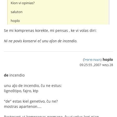
Kion vi opinias?
saluton
hoplo
Se mi komprenas korekte, mi pensas , ke vi volas diri:
Ni ne povis konservi eĉ unu aĵon de incendio.
hoplo
(
הצגת פרופיל
)
28 במאי 2007, 09:25:55
de
incendio
unu aĵo de incendio, ĉu ne estus:
lignoŝtipo, fajro, ktp
"de" estas kiel genetivo, ĉu ne?
mostras apartenon....
Pastorant, vi komprenas germane, ĉu vi volus legi nian