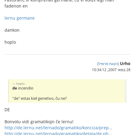
fadenon en
lernu germane
dankon
hoplo
Urho
(
הצגת פרופיל
)
28 במאי 2007, 10:34:12
hoplo:
de
incendio
"de" estas kiel genetivo, ĉu ne?
DE
Bonvolu vidi gramatikojn ĉe lernu!
http://de.lernu.net/lernado/gramatiko/konciza/prep...
http://de.lernu.net/lernado/gramatiko/detala/de.ph...