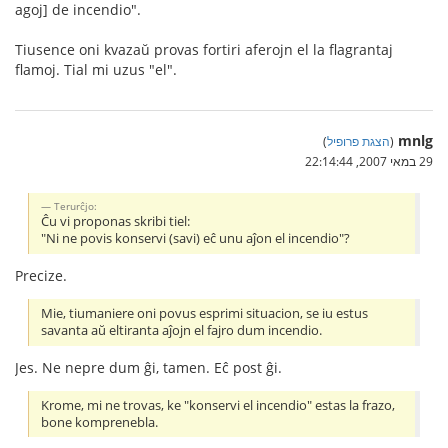
agoj] de incendio".
Tiusence oni kvazaŭ provas fortiri aferojn el la flagrantaj
flamoj. Tial mi uzus "el".
mnlg
(
הצגת פרופיל
)
29 במאי 2007, 22:14:44
Terurĉjo:
Ĉu vi proponas skribi tiel:
"Ni ne povis konservi (savi) eĉ unu aĵon el incendio"?
Precize.
Mie, tiumaniere oni povus esprimi situacion, se iu estus
savanta aŭ eltiranta aĵojn el fajro dum incendio.
Jes. Ne nepre dum ĝi, tamen. Eĉ post ĝi.
Krome, mi ne trovas, ke "konservi el incendio" estas la frazo,
bone komprenebla.