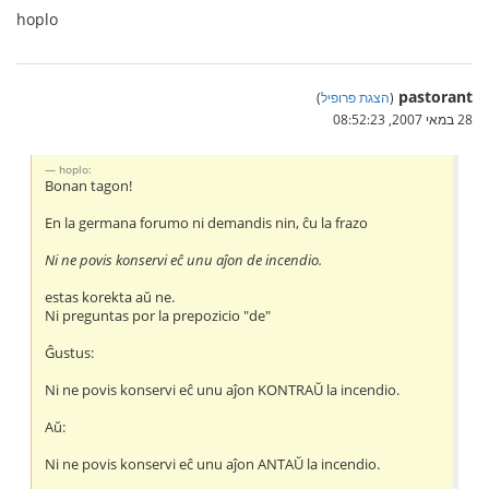
hoplo
pastorant
(
הצגת פרופיל
)
28 במאי 2007, 08:52:23
hoplo:
Bonan tagon!
En la germana forumo ni demandis nin, ĉu la frazo
Ni ne povis konservi eĉ unu aĵon de incendio.
estas korekta aŭ ne.
Ni preguntas por la prepozicio "de"
Ĝustus:
Ni ne povis konservi eĉ unu aĵon KONTRAŬ la incendio.
Aŭ:
Ni ne povis konservi eĉ unu aĵon ANTAŬ la incendio.