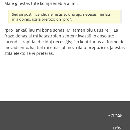
Male ĝi estas tute komprenebla al mi.
Sed se post incendio ne restis eĉ unu aĵo, necesas, ree laŭ
mia opinio, uzi la prerozicion "pro".
"pro" ankaŭ laŭ mi bone sonas. Mi tamen plu uzus "el". La
frazo donas al mi katastrofan senton; kvazaŭ io absolute
farendis, rapidaj decidoj necesiĝis; ĉio kontribuas al formo de
movadsento, kaj tial mi emas al mov-rilata prepozicio. Ja estas
stila elekto se vi preferas.
עברית
עלינו