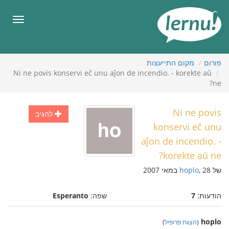
תוכן
עניינים
תפריט
פורום
מקום התייעצות
Ni ne povis konservi eĉ unu aĵon de incendio. - korekte aŭ
ne?
Ni ne povis
להגיב
konservi eĉ unu
aĵon de incendio. -
korekte aŭ ne?
של
, 28 במאי 2007
hoplo
הודעות:
7
שפה:
Esperanto
hoplo
(
הצגת פרופיל
)