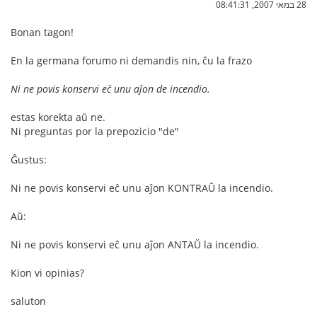
28 במאי 2007, 08:41:31
Bonan tagon!
En la germana forumo ni demandis nin, ĉu la frazo
Ni ne povis konservi eĉ unu aĵon de incendio.
estas korekta aŭ ne.
Ni preguntas por la prepozicio "de"
Ĝustus:
Ni ne povis konservi eĉ unu aĵon KONTRAŬ la incendio.
Aŭ:
Ni ne povis konservi eĉ unu aĵon ANTAŬ la incendio.
Kion vi opinias?
saluton