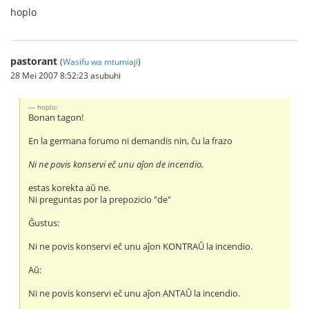
hoplo
pastorant
(
Wasifu wa mtumiaji
)
28 Mei 2007 8:52:23 asubuhi
hoplo:
Bonan tagon!
En la germana forumo ni demandis nin, ĉu la frazo
Ni ne povis konservi eĉ unu aĵon de incendio.
estas korekta aŭ ne.
Ni preguntas por la prepozicio "de"
Ĝustus:
Ni ne povis konservi eĉ unu aĵon KONTRAŬ la incendio.
Aŭ:
Ni ne povis konservi eĉ unu aĵon ANTAŬ la incendio.