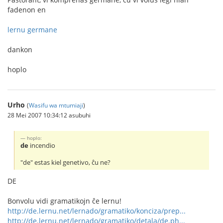
fadenon en
lernu germane
dankon
hoplo
Urho
(
Wasifu wa mtumiaji
)
28 Mei 2007 10:34:12 asubuhi
hoplo:
de
incendio
"de" estas kiel genetivo, ĉu ne?
DE
Bonvolu vidi gramatikojn ĉe lernu!
http://de.lernu.net/lernado/gramatiko/konciza/prep...
http://de.lernu.net/lernado/gramatiko/detala/de.ph...