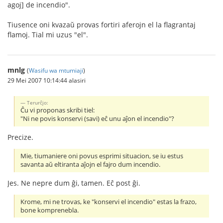
agoj] de incendio".
Tiusence oni kvazaŭ provas fortiri aferojn el la flagrantaj
flamoj. Tial mi uzus "el".
mnlg
(
Wasifu wa mtumiaji
)
29 Mei 2007 10:14:44 alasiri
Terurĉjo:
Ĉu vi proponas skribi tiel:
"Ni ne povis konservi (savi) eĉ unu aĵon el incendio"?
Precize.
Mie, tiumaniere oni povus esprimi situacion, se iu estus
savanta aŭ eltiranta aĵojn el fajro dum incendio.
Jes. Ne nepre dum ĝi, tamen. Eĉ post ĝi.
Krome, mi ne trovas, ke "konservi el incendio" estas la frazo,
bone komprenebla.