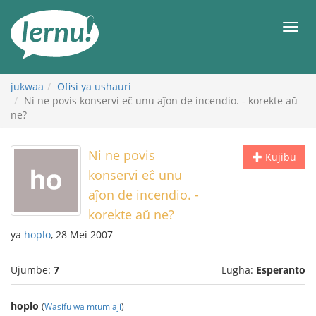
Kwa
maudhui
orod
jukwaa
Ofisi ya ushauri
Ni ne povis konservi eĉ unu aĵon de incendio. - korekte aŭ
ne?
Ni ne povis
Kujibu
konservi eĉ unu
aĵon de incendio. -
korekte aŭ ne?
ya
hoplo
, 28 Mei 2007
Ujumbe:
7
Lugha:
Esperanto
hoplo
(
Wasifu wa mtumiaji
)