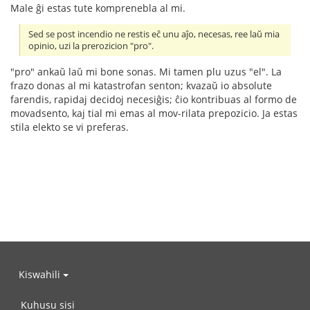
Male ĝi estas tute komprenebla al mi.
Sed se post incendio ne restis eĉ unu aĵo, necesas, ree laŭ mia
opinio, uzi la prerozicion "pro".
"pro" ankaŭ laŭ mi bone sonas. Mi tamen plu uzus "el". La
frazo donas al mi katastrofan senton; kvazaŭ io absolute
farendis, rapidaj decidoj necesiĝis; ĉio kontribuas al formo de
movadsento, kaj tial mi emas al mov-rilata prepozicio. Ja estas
stila elekto se vi preferas.
Kiswahili
Kuhusu sisi