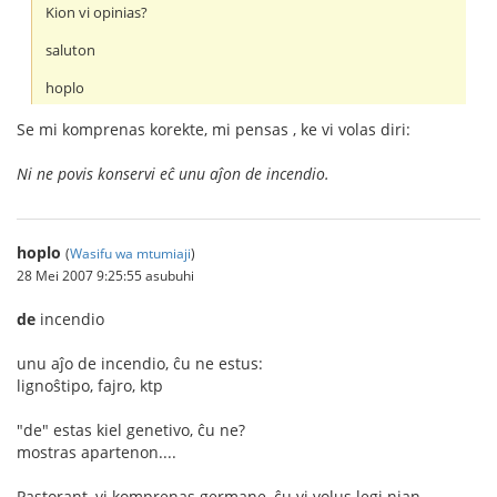
Kion vi opinias?
saluton
hoplo
Se mi komprenas korekte, mi pensas , ke vi volas diri:
Ni ne povis konservi eĉ unu aĵon de incendio.
hoplo
(
Wasifu wa mtumiaji
)
28 Mei 2007 9:25:55 asubuhi
de
incendio
unu aĵo de incendio, ĉu ne estus:
lignoŝtipo, fajro, ktp
"de" estas kiel genetivo, ĉu ne?
mostras apartenon....
Pastorant, vi komprenas germane, ĉu vi volus legi nian