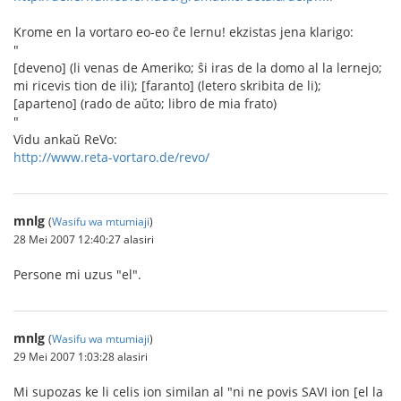
Krome en la vortaro eo-eo ĉe lernu! ekzistas jena klarigo:
"
[deveno] (li venas de Ameriko; ŝi iras de la domo al la lernejo;
mi ricevis tion de ili); [faranto] (letero skribita de li);
[aparteno] (rado de aŭto; libro de mia frato)
"
Vidu ankaŭ ReVo:
http://www.reta-vortaro.de/revo/
mnlg
(
Wasifu wa mtumiaji
)
28 Mei 2007 12:40:27 alasiri
Persone mi uzus "el".
mnlg
(
Wasifu wa mtumiaji
)
29 Mei 2007 1:03:28 alasiri
Mi supozas ke li celis ion similan al "ni ne povis SAVI ion [el la