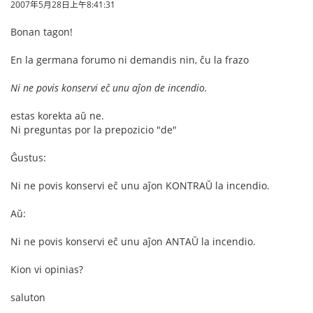
2007年5月28日上午8:41:31
Bonan tagon!
En la germana forumo ni demandis nin, ĉu la frazo
Ni ne povis konservi eĉ unu aĵon de incendio.
estas korekta aŭ ne.
Ni preguntas por la prepozicio "de"
Ĝustus:
Ni ne povis konservi eĉ unu aĵon KONTRAŬ la incendio.
Aŭ:
Ni ne povis konservi eĉ unu aĵon ANTAŬ la incendio.
Kion vi opinias?
saluton