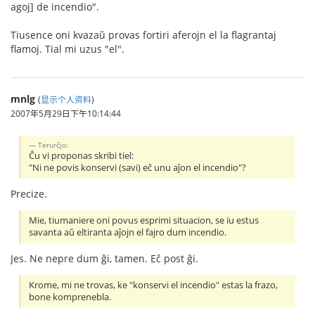
agoj] de incendio".
Tiusence oni kvazaŭ provas fortiri aferojn el la flagrantaj
flamoj. Tial mi uzus "el".
mnlg
(
显示个人资料
)
2007年5月29日下午10:14:44
Terurĉjo:
Ĉu vi proponas skribi tiel:
"Ni ne povis konservi (savi) eĉ unu aĵon el incendio"?
Precize.
Mie, tiumaniere oni povus esprimi situacion, se iu estus
savanta aŭ eltiranta aĵojn el fajro dum incendio.
Jes. Ne nepre dum ĝi, tamen. Eĉ post ĝi.
Krome, mi ne trovas, ke "konservi el incendio" estas la frazo,
bone komprenebla.