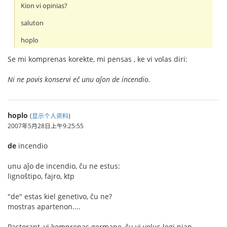
Kion vi opinias?
saluton
hoplo
Se mi komprenas korekte, mi pensas , ke vi volas diri:
Ni ne povis konservi eĉ unu aĵon de incendio.
hoplo
(
显示个人资料
)
2007年5月28日上午9:25:55
de
incendio
unu aĵo de incendio, ĉu ne estus:
lignoŝtipo, fajro, ktp
"de" estas kiel genetivo, ĉu ne?
mostras apartenon....
Pastorant, vi komprenas germane, ĉu vi volus legi nian