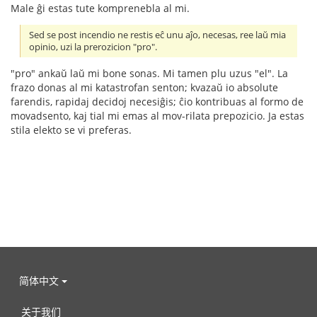
Male ĝi estas tute komprenebla al mi.
Sed se post incendio ne restis eĉ unu aĵo, necesas, ree laŭ mia
opinio, uzi la prerozicion "pro".
"pro" ankaŭ laŭ mi bone sonas. Mi tamen plu uzus "el". La
frazo donas al mi katastrofan senton; kvazaŭ io absolute
farendis, rapidaj decidoj necesiĝis; ĉio kontribuas al formo de
movadsento, kaj tial mi emas al mov-rilata prepozicio. Ja estas
stila elekto se vi preferas.
简体中文
关于我们