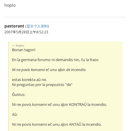
hoplo
pastorant
(
显示个人资料
)
2007年5月28日上午8:52:23
hoplo:
Bonan tagon!
En la germana forumo ni demandis nin, ĉu la frazo
Ni ne povis konservi eĉ unu aĵon de incendio.
estas korekta aŭ ne.
Ni preguntas por la prepozicio "de"
Ĝustus:
Ni ne povis konservi eĉ unu aĵon KONTRAŬ la incendio.
Aŭ:
Ni ne povis konservi eĉ unu aĵon ANTAŬ la incendio.