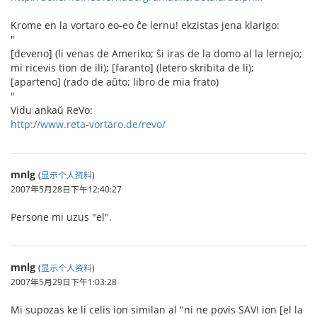
Krome en la vortaro eo-eo ĉe lernu! ekzistas jena klarigo:
"
[deveno] (li venas de Ameriko; ŝi iras de la domo al la lernejo;
mi ricevis tion de ili); [faranto] (letero skribita de li);
[aparteno] (rado de aŭto; libro de mia frato)
"
Vidu ankaŭ ReVo:
http://www.reta-vortaro.de/revo/
mnlg
(
显示个人资料
)
2007年5月28日下午12:40:27
Persone mi uzus "el".
mnlg
(
显示个人资料
)
2007年5月29日下午1:03:28
Mi supozas ke li celis ion similan al "ni ne povis SAVI ion [el la