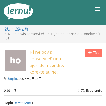
去
目
目
錄
录
頁
论坛
咨询园地
Ni ne povis konservi eĉ unu aĵon de incendio. - korekte aŭ
ne?
Ni ne povis
回应
konservi eĉ unu
aĵon de incendio. -
korekte aŭ ne?
从
hoplo
, 2007年5月28日
讯息：
7
语言:
Esperanto
hoplo
(
显示个人资料
)