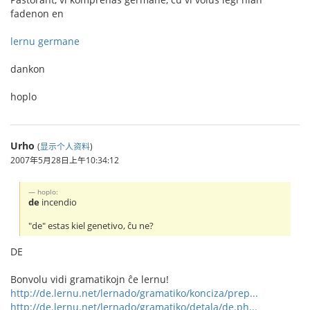
fadenon en
lernu germane
dankon
hoplo
Urho
(
显示个人资料
)
2007年5月28日上午10:34:12
hoplo:
de
incendio
"de" estas kiel genetivo, ĉu ne?
DE
Bonvolu vidi gramatikojn ĉe lernu!
http://de.lernu.net/lernado/gramatiko/konciza/prep...
http://de.lernu.net/lernado/gramatiko/detala/de.ph...