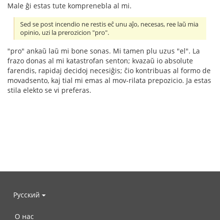
Male ĝi estas tute komprenebla al mi.
Sed se post incendio ne restis eĉ unu aĵo, necesas, ree laŭ mia
opinio, uzi la prerozicion "pro".
"pro" ankaŭ laŭ mi bone sonas. Mi tamen plu uzus "el". La
frazo donas al mi katastrofan senton; kvazaŭ io absolute
farendis, rapidaj decidoj necesiĝis; ĉio kontribuas al formo de
movadsento, kaj tial mi emas al mov-rilata prepozicio. Ja estas
stila elekto se vi preferas.
Русский
О нас