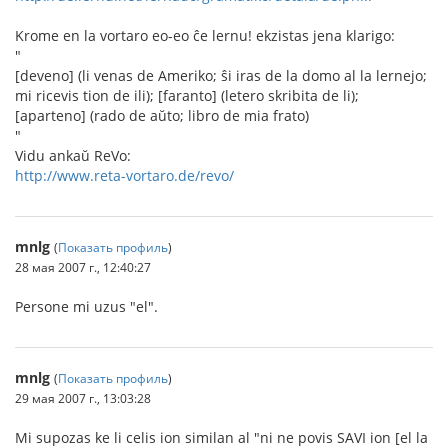
Krome en la vortaro eo-eo ĉe lernu! ekzistas jena klarigo:
"
[deveno] (li venas de Ameriko; ŝi iras de la domo al la lernejo;
mi ricevis tion de ili); [faranto] (letero skribita de li);
[aparteno] (rado de aŭto; libro de mia frato)
"
Vidu ankaŭ ReVo:
http://www.reta-vortaro.de/revo/
mnlg
(
Показать профиль
)
28 мая 2007 г., 12:40:27
Persone mi uzus "el".
mnlg
(
Показать профиль
)
29 мая 2007 г., 13:03:28
Mi supozas ke li celis ion similan al "ni ne povis SAVI ion [el la