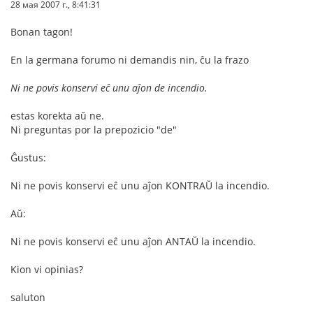
28 мая 2007 г., 8:41:31
Bonan tagon!
En la germana forumo ni demandis nin, ĉu la frazo
Ni ne povis konservi eĉ unu aĵon de incendio.
estas korekta aŭ ne.
Ni preguntas por la prepozicio "de"
Ĝustus:
Ni ne povis konservi eĉ unu aĵon KONTRAŬ la incendio.
Aŭ:
Ni ne povis konservi eĉ unu aĵon ANTAŬ la incendio.
Kion vi opinias?
saluton