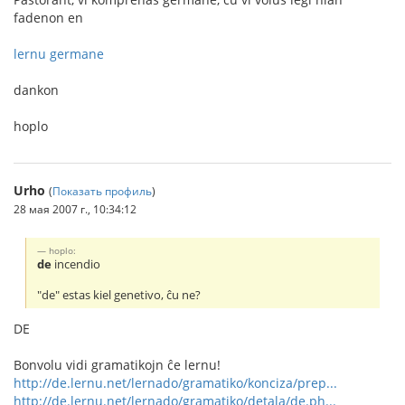
fadenon en
lernu germane
dankon
hoplo
Urho
(
Показать профиль
)
28 мая 2007 г., 10:34:12
hoplo:
de
incendio
"de" estas kiel genetivo, ĉu ne?
DE
Bonvolu vidi gramatikojn ĉe lernu!
http://de.lernu.net/lernado/gramatiko/konciza/prep...
http://de.lernu.net/lernado/gramatiko/detala/de.ph...