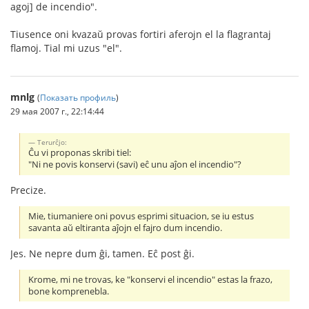
agoj] de incendio".
Tiusence oni kvazaŭ provas fortiri aferojn el la flagrantaj
flamoj. Tial mi uzus "el".
mnlg
(
Показать профиль
)
29 мая 2007 г., 22:14:44
Terurĉjo:
Ĉu vi proponas skribi tiel:
"Ni ne povis konservi (savi) eĉ unu aĵon el incendio"?
Precize.
Mie, tiumaniere oni povus esprimi situacion, se iu estus
savanta aŭ eltiranta aĵojn el fajro dum incendio.
Jes. Ne nepre dum ĝi, tamen. Eĉ post ĝi.
Krome, mi ne trovas, ke "konservi el incendio" estas la frazo,
bone komprenebla.