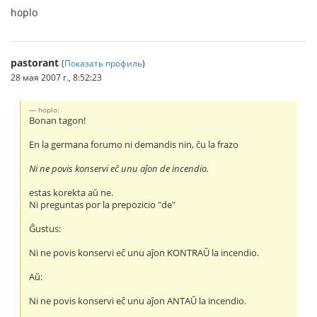
hoplo
pastorant
(
Показать профиль
)
28 мая 2007 г., 8:52:23
hoplo:
Bonan tagon!
En la germana forumo ni demandis nin, ĉu la frazo
Ni ne povis konservi eĉ unu aĵon de incendio.
estas korekta aŭ ne.
Ni preguntas por la prepozicio "de"
Ĝustus:
Ni ne povis konservi eĉ unu aĵon KONTRAŬ la incendio.
Aŭ:
Ni ne povis konservi eĉ unu aĵon ANTAŬ la incendio.