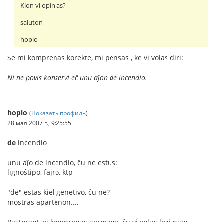
Kion vi opinias?
saluton
hoplo
Se mi komprenas korekte, mi pensas , ke vi volas diri:
Ni ne povis konservi eĉ unu aĵon de incendio.
hoplo
(
Показать профиль
)
28 мая 2007 г., 9:25:55
de
incendio
unu aĵo de incendio, ĉu ne estus:
lignoŝtipo, fajro, ktp
"de" estas kiel genetivo, ĉu ne?
mostras apartenon....
Pastorant, vi komprenas germane, ĉu vi volus legi nian