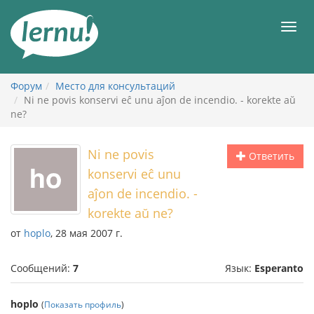
К
содержанию
Мен
Форум
Место для консультаций
Ni ne povis konservi eĉ unu aĵon de incendio. - korekte aŭ
ne?
Ni ne povis
Ответить
konservi eĉ unu
aĵon de incendio. -
korekte aŭ ne?
от
hoplo
, 28 мая 2007 г.
Сообщений:
7
Язык:
Esperanto
hoplo
(
Показать профиль
)