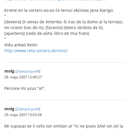
Krome en la vortaro eo-eo ĉe lernu! ekzistas jena klarigo:
"
[deveno] (li venas de Ameriko; ŝi iras de la domo al la lernejo;
mi ricevis tion de ili); [faranto] (letero skribita de li);
[aparteno] (rado de aŭto; libro de mia frato)
"
Vidu ankaŭ ReVo:
http://www.reta-vortaro.de/revo/
mnlg
(
Zobraziť profil
)
28. mája 2007 12:40:27
Persone mi uzus "el".
mnlg
(
Zobraziť profil
)
29. mája 2007 13:03:28
Mi supozas ke li celis ion similan al "ni ne povis SAVI ion [el la