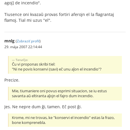
agoj] de incendio".
Tiusence oni kvazaŭ provas fortiri aferojn el la flagrantaj
flamoj. Tial mi uzus "el".
mnlg
(
Zobraziť profil
)
29. mája 2007 22:14:44
Terurĉjo:
Ĉu vi proponas skribi tiel:
"Ni ne povis konservi (savi) eĉ unu aĵon el incendio"?
Precize.
Mie, tiumaniere oni povus esprimi situacion, se iu estus
savanta aŭ eltiranta aĵojn el fajro dum incendio.
Jes. Ne nepre dum ĝi, tamen. Eĉ post ĝi.
Krome, mi ne trovas, ke "konservi el incendio" estas la frazo,
bone komprenebla.