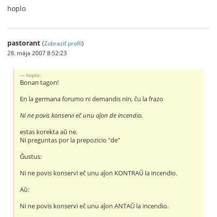
hoplo
pastorant
(
Zobraziť profil
)
28. mája 2007 8:52:23
hoplo:
Bonan tagon!
En la germana forumo ni demandis nin, ĉu la frazo
Ni ne povis konservi eĉ unu aĵon de incendio.
estas korekta aŭ ne.
Ni preguntas por la prepozicio "de"
Ĝustus:
Ni ne povis konservi eĉ unu aĵon KONTRAŬ la incendio.
Aŭ:
Ni ne povis konservi eĉ unu aĵon ANTAŬ la incendio.