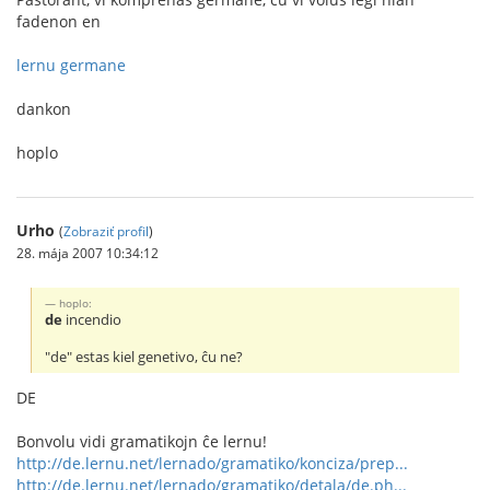
fadenon en
lernu germane
dankon
hoplo
Urho
(
Zobraziť profil
)
28. mája 2007 10:34:12
hoplo:
de
incendio
"de" estas kiel genetivo, ĉu ne?
DE
Bonvolu vidi gramatikojn ĉe lernu!
http://de.lernu.net/lernado/gramatiko/konciza/prep...
http://de.lernu.net/lernado/gramatiko/detala/de.ph...