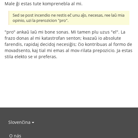
Male ĝi estas tute komprenebla al mi.
Sed se post incendio ne restis eĉ unu aĵo, necesas, ree laŭ mia
opinio, uzi la prerozicion "pro".
"pro" ankaŭ laŭ mi bone sonas. Mi tamen plu uzus "el". La
frazo donas al mi katastrofan senton; kvazaŭ io absolute
farendis, rapidaj decidoj necesiĝis; ĉio kontribuas al formo de
movadsento, kaj tial mi emas al mov-rilata prepozicio. Ja estas
stila elekto se vi preferas.
Slovenčina
O nás