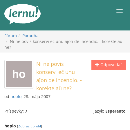
Späť
na
Men
obsah
Fórum
Poradňa
Ni ne povis konservi eĉ unu aĵon de incendio. - korekte aŭ
ne?
Ni ne povis
Odpovedať
konservi eĉ unu
aĵon de incendio. -
korekte aŭ ne?
od
hoplo
, 28. mája 2007
Príspevky:
7
Jazyk:
Esperanto
hoplo
(
Zobraziť profil
)