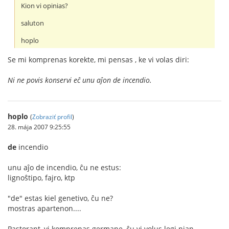
Kion vi opinias?
saluton
hoplo
Se mi komprenas korekte, mi pensas , ke vi volas diri:
Ni ne povis konservi eĉ unu aĵon de incendio.
hoplo
(
Zobraziť profil
)
28. mája 2007 9:25:55
de
incendio
unu aĵo de incendio, ĉu ne estus:
lignoŝtipo, fajro, ktp
"de" estas kiel genetivo, ĉu ne?
mostras apartenon....
Pastorant, vi komprenas germane, ĉu vi volus legi nian