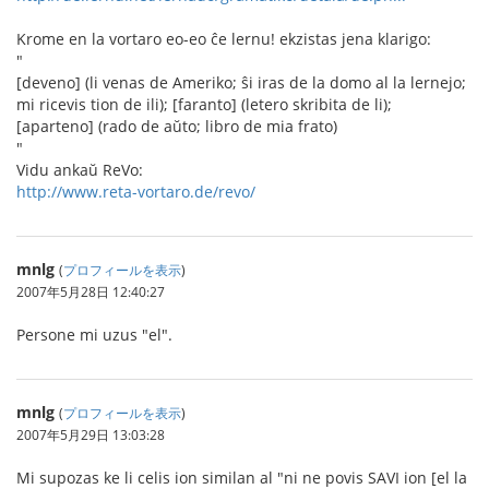
Krome en la vortaro eo-eo ĉe lernu! ekzistas jena klarigo:
"
[deveno] (li venas de Ameriko; ŝi iras de la domo al la lernejo;
mi ricevis tion de ili); [faranto] (letero skribita de li);
[aparteno] (rado de aŭto; libro de mia frato)
"
Vidu ankaŭ ReVo:
http://www.reta-vortaro.de/revo/
mnlg
(
プロフィールを表示
)
2007年5月28日 12:40:27
Persone mi uzus "el".
mnlg
(
プロフィールを表示
)
2007年5月29日 13:03:28
Mi supozas ke li celis ion similan al "ni ne povis SAVI ion [el la