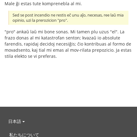
Male ĝi estas tute komprenebla al mi.
Sed se post incendio ne restis eĉ unu aĵo, necesas, ree laŭ mia
opinio, uzi la prerozicion "pro".
"pro" ankaŭ laŭ mi bone sonas. Mi tamen plu uzus "el". La
frazo donas al mi katastrofan senton; kvazaŭ io absolute
farendis, rapidaj decidoj necesiĝis; ĉio kontribuas al formo de
movadsento, kaj tial mi emas al mov-rilata prepozicio. Ja estas
stila elekto se vi preferas.
日本語
私たちについて