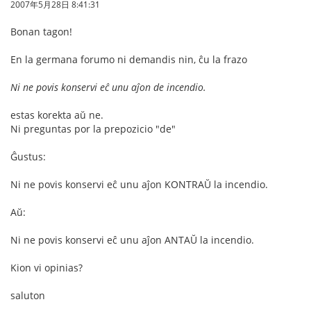
2007年5月28日 8:41:31
Bonan tagon!
En la germana forumo ni demandis nin, ĉu la frazo
Ni ne povis konservi eĉ unu aĵon de incendio.
estas korekta aŭ ne.
Ni preguntas por la prepozicio "de"
Ĝustus:
Ni ne povis konservi eĉ unu aĵon KONTRAŬ la incendio.
Aŭ:
Ni ne povis konservi eĉ unu aĵon ANTAŬ la incendio.
Kion vi opinias?
saluton