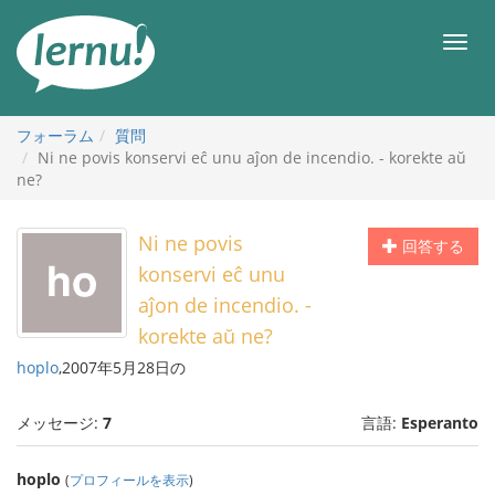
目
次
メ
へ
ニ
ュ
ー
フォーラム
質問
Ni ne povis konservi eĉ unu aĵon de incendio. - korekte aŭ
ne?
Ni ne povis
回答する
konservi eĉ unu
aĵon de incendio. -
korekte aŭ ne?
hoplo
,2007年5月28日の
メッセージ:
7
言語:
Esperanto
hoplo
(
プロフィールを表示
)