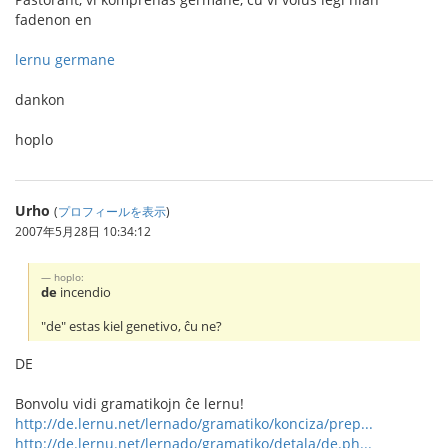
fadenon en
lernu germane
dankon
hoplo
Urho
(
プロフィールを表示
)
2007年5月28日 10:34:12
hoplo:
de
incendio
"de" estas kiel genetivo, ĉu ne?
DE
Bonvolu vidi gramatikojn ĉe lernu!
http://de.lernu.net/lernado/gramatiko/konciza/prep...
http://de.lernu.net/lernado/gramatiko/detala/de.ph...