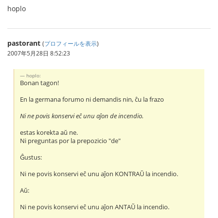
hoplo
pastorant
(
プロフィールを表示
)
2007年5月28日 8:52:23
hoplo:
Bonan tagon!
En la germana forumo ni demandis nin, ĉu la frazo
Ni ne povis konservi eĉ unu aĵon de incendio.
estas korekta aŭ ne.
Ni preguntas por la prepozicio "de"
Ĝustus:
Ni ne povis konservi eĉ unu aĵon KONTRAŬ la incendio.
Aŭ:
Ni ne povis konservi eĉ unu aĵon ANTAŬ la incendio.