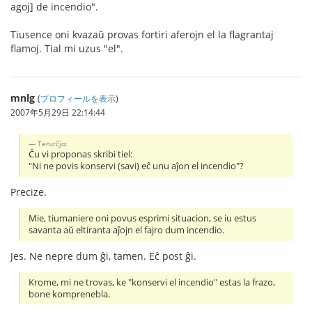
agoj] de incendio".
Tiusence oni kvazaŭ provas fortiri aferojn el la flagrantaj
flamoj. Tial mi uzus "el".
mnlg
(
プロフィールを表示
)
2007年5月29日 22:14:44
Terurĉjo:
Ĉu vi proponas skribi tiel:
"Ni ne povis konservi (savi) eĉ unu aĵon el incendio"?
Precize.
Mie, tiumaniere oni povus esprimi situacion, se iu estus
savanta aŭ eltiranta aĵojn el fajro dum incendio.
Jes. Ne nepre dum ĝi, tamen. Eĉ post ĝi.
Krome, mi ne trovas, ke "konservi el incendio" estas la frazo,
bone komprenebla.