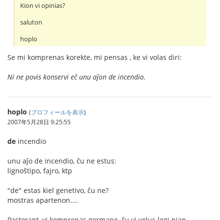
Kion vi opinias?
saluton
hoplo
Se mi komprenas korekte, mi pensas , ke vi volas diri:
Ni ne povis konservi eĉ unu aĵon de incendio.
hoplo
(
プロフィールを表示
)
2007年5月28日 9:25:55
de
incendio
unu aĵo de incendio, ĉu ne estus:
lignoŝtipo, fajro, ktp
"de" estas kiel genetivo, ĉu ne?
mostras apartenon....
Pastorant, vi komprenas germane, ĉu vi volus legi nian