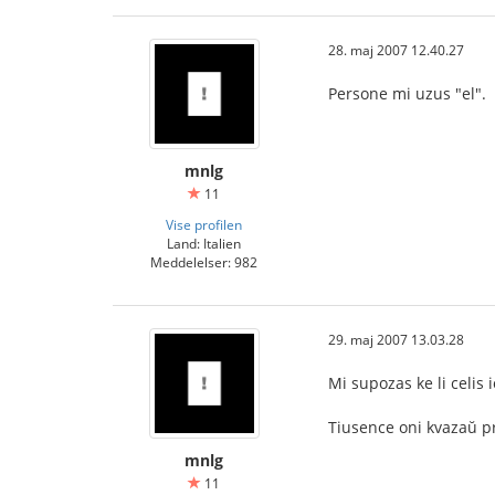
28. maj 2007 12.40.27
Persone mi uzus "el".
mnlg
11
Vise profilen
Land: Italien
Meddelelser: 982
29. maj 2007 13.03.28
Mi supozas ke li celis 
Tiusence oni kvazaŭ pro
mnlg
11