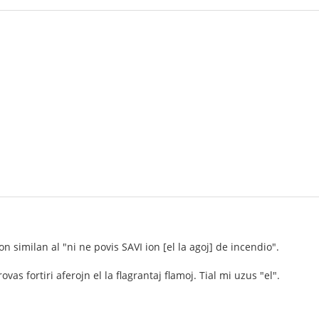
ion similan al "ni ne povis SAVI ion [el la agoj] de incendio".
vas fortiri aferojn el la flagrantaj flamoj. Tial mi uzus "el".