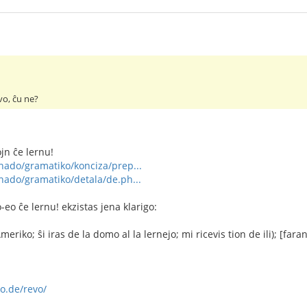
vo, ĉu ne?
jn ĉe lernu!
rnado/gramatiko/konciza/prep...
rnado/gramatiko/detala/de.ph...
eo ĉe lernu! ekzistas jena klarigo:
eriko; ŝi iras de la domo al la lernejo; mi ricevis tion de ili); [faran
o.de/revo/