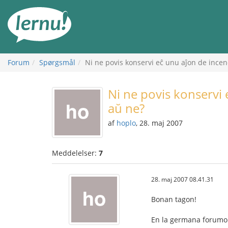
Til
indholdet
Forum
Spørgsmål
Ni ne povis konservi eĉ unu aĵon de incen
Ni ne povis konservi 
aŭ ne?
af
hoplo
, 28. maj 2007
Meddelelser:
7
28. maj 2007 08.41.31
Bonan tagon!
En la germana forumo 