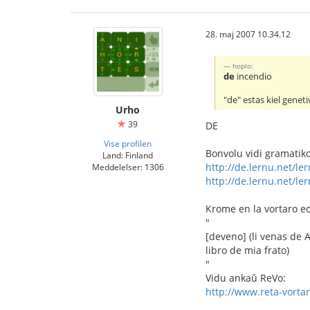
28. maj 2007 10.34.12
hoplo:
de
incendio
"de" estas kiel geneti
Urho
39
DE
Vise profilen
Bonvolu vidi gramatiko
Land: Finland
http://de.lernu.net/le
Meddelelser: 1306
http://de.lernu.net/le
Krome en la vortaro eo-
"
[deveno] (li venas de Am
libro de mia frato)
"
Vidu ankaŭ ReVo:
http://www.reta-vortar