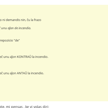
 ni demandis nin, ĉu la frazo
ĉ unu aĵon de incendio.
repozicio "de"
 eĉ unu aĵon KONTRAŬ la incendio.
 eĉ unu aĵon ANTAŬ la incendio.
e, mi pensas , ke vi volas diri: