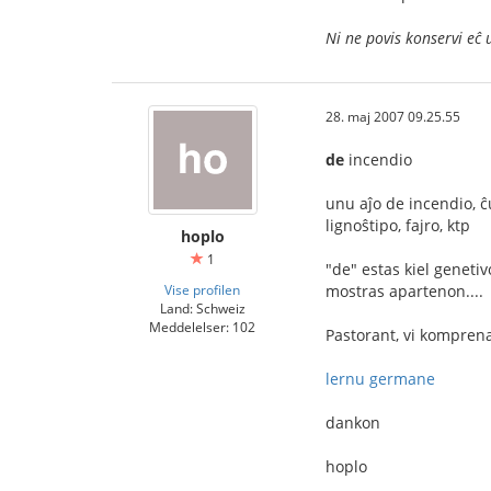
Ni ne povis konservi eĉ 
28. maj 2007 09.25.55
de
incendio
unu aĵo de incendio, ĉ
lignoŝtipo, fajro, ktp
hoplo
1
"de" estas kiel genetiv
Vise profilen
mostras apartenon....
Land: Schweiz
Meddelelser: 102
Pastorant, vi komprena
lernu germane
dankon
hoplo