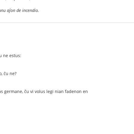
unu aĵon de incendio.
u ne estus:
o, ĉu ne?
s germane, ĉu vi volus legi nian fadenon en