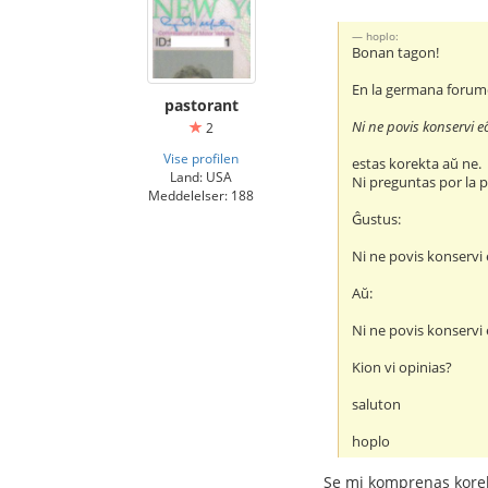
hoplo:
Bonan tagon!
En la germana forumo
pastorant
Ni ne povis konservi e
2
Vise profilen
estas korekta aŭ ne.
Land: USA
Ni preguntas por la p
Meddelelser: 188
Ĝustus:
Ni ne povis konservi
Aŭ:
Ni ne povis konservi
Kion vi opinias?
saluton
hoplo
Se mi komprenas korekt