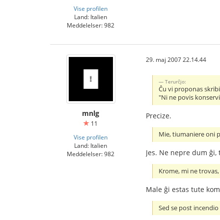
Vise profilen
Land: Italien
Meddelelser: 982
29. maj 2007 22.14.44
Terurĉjo:
Ĉu vi proponas skribi 
"Ni ne povis konservi
mnlg
Precize.
11
Mie, tiumaniere oni p
Vise profilen
Land: Italien
Jes. Ne nepre dum ĝi, 
Meddelelser: 982
Krome, mi ne trovas, 
Male ĝi estas tute kom
Sed se post incendio n