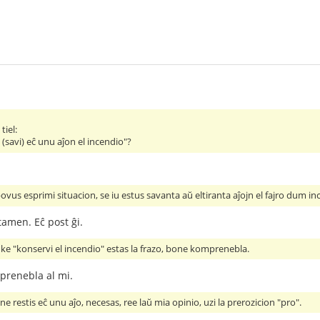
tiel:
 (savi) eĉ unu aĵon el incendio"?
ovus esprimi situacion, se iu estus savanta aŭ eltiranta aĵojn el fajro dum in
tamen. Eĉ post ĝi.
ke "konservi el incendio" estas la frazo, bone komprenebla.
prenebla al mi.
e restis eĉ unu aĵo, necesas, ree laŭ mia opinio, uzi la prerozicion "pro".