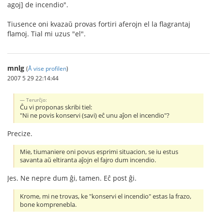
agoj] de incendio".
Tiusence oni kvazaŭ provas fortiri aferojn el la flagrantaj
flamoj. Tial mi uzus "el".
mnlg
(
Å vise profilen
)
2007 5 29 22:14:44
Terurĉjo:
Ĉu vi proponas skribi tiel:
"Ni ne povis konservi (savi) eĉ unu aĵon el incendio"?
Precize.
Mie, tiumaniere oni povus esprimi situacion, se iu estus
savanta aŭ eltiranta aĵojn el fajro dum incendio.
Jes. Ne nepre dum ĝi, tamen. Eĉ post ĝi.
Krome, mi ne trovas, ke "konservi el incendio" estas la frazo,
bone komprenebla.