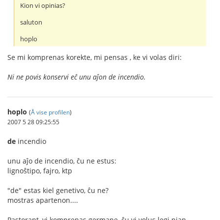
Kion vi opinias?
saluton
hoplo
Se mi komprenas korekte, mi pensas , ke vi volas diri:
Ni ne povis konservi eĉ unu aĵon de incendio.
hoplo
(
Å vise profilen
)
2007 5 28 09:25:55
de
incendio
unu aĵo de incendio, ĉu ne estus:
lignoŝtipo, fajro, ktp
"de" estas kiel genetivo, ĉu ne?
mostras apartenon....
Pastorant, vi komprenas germane, ĉu vi volus legi nian