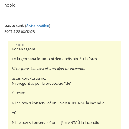
hoplo
pastorant
(
Å vise profilen
)
2007 5 28 08:52:23
hoplo:
Bonan tagon!
En la germana forumo ni demandis nin, ĉu la frazo
Ni ne povis konservi eĉ unu aĵon de incendio.
estas korekta aŭ ne.
Ni preguntas por la prepozicio "de"
Ĝustus:
Ni ne povis konservi eĉ unu aĵon KONTRAŬ la incendio.
Aŭ:
Ni ne povis konservi eĉ unu aĵon ANTAŬ la incendio.