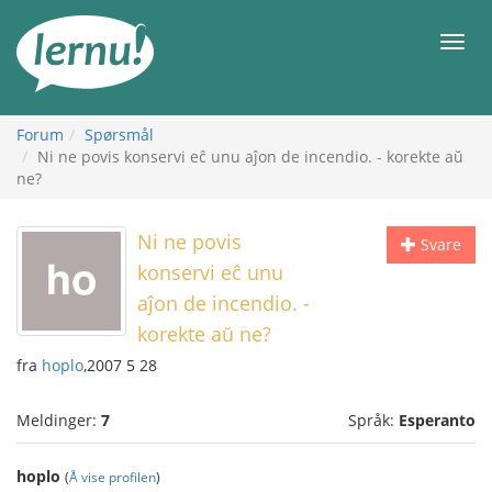
Til
innholdet
Meny
Forum
Spørsmål
Ni ne povis konservi eĉ unu aĵon de incendio. - korekte aŭ
ne?
Ni ne povis
Svare
konservi eĉ unu
aĵon de incendio. -
korekte aŭ ne?
fra
hoplo
,2007 5 28
Meldinger:
7
Språk:
Esperanto
hoplo
(
Å vise profilen
)