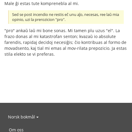
Male ĝi estas tute komprenebla al mi.
Sed se post incendio ne restis eĉ unu aĵo, necesas, ree laŭ mia
opinio, uzi la prerozicion "pro".
"pro" ankaŭ laŭ mi bone sonas. Mi tamen plu uzus "el". La
frazo donas al mi katastrofan senton; kvazaŭ io absolute
farendis, rapidaj decidoj necesiĝis; ĉio kontribuas al formo de
movadsento, kaj tial mi emas al mov-rilata prepozicio. Ja estas
stila elekto se vi preferas.
Norsk bokmål
Om oss