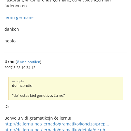
fadenon en
lernu germane
dankon
hoplo
Urho
(
Å vise profilen
)
2007 5 28 10:34:12
hoplo:
de
incendio
"de" estas kiel genetivo, ĉu ne?
DE
Bonvolu vidi gramatikojn ĉe lernu!
http://de.lernu.net/lernado/gramatiko/konciza/prep...
http://de.lernu.net/lernado/gramatiko/detala/de.ph...