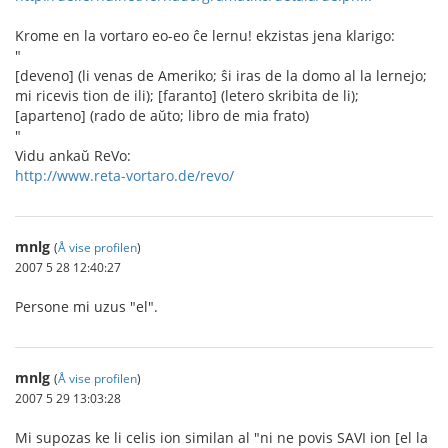
Krome en la vortaro eo-eo ĉe lernu! ekzistas jena klarigo:
"
[deveno] (li venas de Ameriko; ŝi iras de la domo al la lernejo;
mi ricevis tion de ili); [faranto] (letero skribita de li);
[aparteno] (rado de aŭto; libro de mia frato)
"
Vidu ankaŭ ReVo:
http://www.reta-vortaro.de/revo/
mnlg
(
Å vise profilen
)
2007 5 28 12:40:27
Persone mi uzus "el".
mnlg
(
Å vise profilen
)
2007 5 29 13:03:28
Mi supozas ke li celis ion similan al "ni ne povis SAVI ion [el la