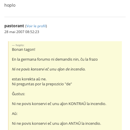
hoplo
pastorant
(
Voir le profil
)
28 mai 2007 08:52:23
hoplo:
Bonan tagon!
En la germana forumo ni demandis nin, ĉu la frazo
Ni ne povis konservi eĉ unu aĵon de incendio.
estas korekta aŭ ne.
Ni preguntas por la prepozicio "de"
Ĝustus:
Ni ne povis konservi eĉ unu aĵon KONTRAŬ la incendio.
Aŭ:
Ni ne povis konservi eĉ unu aĵon ANTAŬ la incendio.