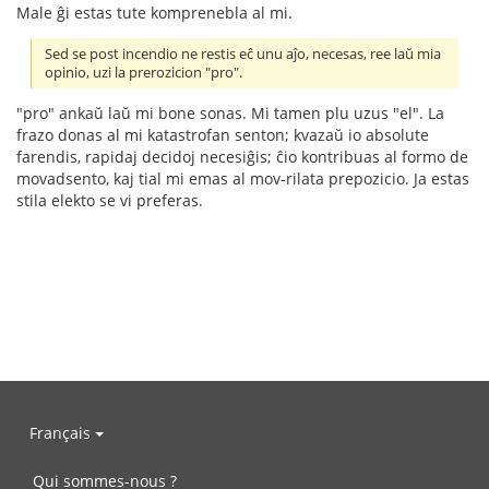
Male ĝi estas tute komprenebla al mi.
Sed se post incendio ne restis eĉ unu aĵo, necesas, ree laŭ mia
opinio, uzi la prerozicion "pro".
"pro" ankaŭ laŭ mi bone sonas. Mi tamen plu uzus "el". La
frazo donas al mi katastrofan senton; kvazaŭ io absolute
farendis, rapidaj decidoj necesiĝis; ĉio kontribuas al formo de
movadsento, kaj tial mi emas al mov-rilata prepozicio. Ja estas
stila elekto se vi preferas.
Français
Qui sommes-nous ?