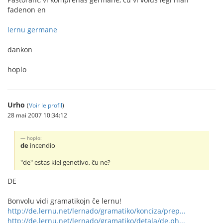
fadenon en
lernu germane
dankon
hoplo
Urho
(
Voir le profil
)
28 mai 2007 10:34:12
hoplo:
de
incendio
"de" estas kiel genetivo, ĉu ne?
DE
Bonvolu vidi gramatikojn ĉe lernu!
http://de.lernu.net/lernado/gramatiko/konciza/prep...
http://de.lernu.net/lernado/gramatiko/detala/de.ph...