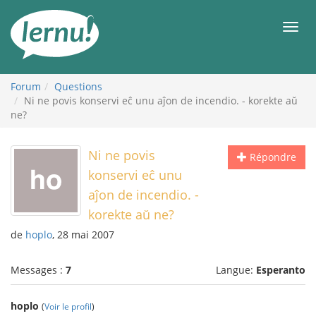
Aller
au
Men
contenu
Forum
Questions
Ni ne povis konservi eĉ unu aĵon de incendio. - korekte aŭ
ne?
Ni ne povis
Répondre
konservi eĉ unu
aĵon de incendio. -
korekte aŭ ne?
de
hoplo
, 28 mai 2007
Messages :
7
Langue:
Esperanto
hoplo
(
Voir le profil
)