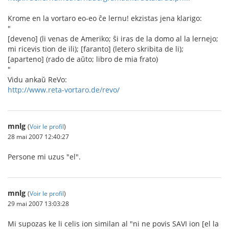
Krome en la vortaro eo-eo ĉe lernu! ekzistas jena klarigo:
"
[deveno] (li venas de Ameriko; ŝi iras de la domo al la lernejo;
mi ricevis tion de ili); [faranto] (letero skribita de li);
[aparteno] (rado de aŭto; libro de mia frato)
"
Vidu ankaŭ ReVo:
http://www.reta-vortaro.de/revo/
mnlg
(
Voir le profil
)
28 mai 2007 12:40:27
Persone mi uzus "el".
mnlg
(
Voir le profil
)
29 mai 2007 13:03:28
Mi supozas ke li celis ion similan al "ni ne povis SAVI ion [el la