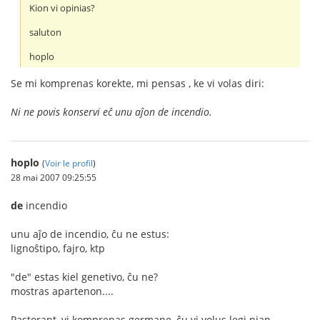
Kion vi opinias?
saluton
hoplo
Se mi komprenas korekte, mi pensas , ke vi volas diri:
Ni ne povis konservi eĉ unu aĵon de incendio.
hoplo
(
Voir le profil
)
28 mai 2007 09:25:55
de
incendio
unu aĵo de incendio, ĉu ne estus:
lignoŝtipo, fajro, ktp
"de" estas kiel genetivo, ĉu ne?
mostras apartenon....
Pastorant, vi komprenas germane, ĉu vi volus legi nian