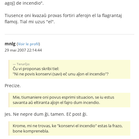
agoj] de incendio".
Tiusence oni kvazaŭ provas fortiri aferojn el la flagrantaj
flamoj. Tial mi uzus "el".
mnlg
(
Voir le profil
)
29 mai 2007 22:14:44
Terurĉjo:
Ĉu vi proponas skribi tiel:
"Ni ne povis konservi (savi) eĉ unu aĵon el incendio"?
Precize.
Mie, tiumaniere oni povus esprimi situacion, se iu estus
savanta aŭ eltiranta aĵojn el fajro dum incendio.
Jes. Ne nepre dum ĝi, tamen. Eĉ post ĝi.
Krome, mi ne trovas, ke "konservi el incendio" estas la frazo,
bone komprenebla.