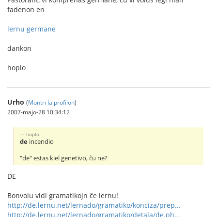
fadenon en
lernu germane
dankon
hoplo
Urho
(
Montri la profilon
)
2007-majo-28 10:34:12
hoplo:
de
incendio
"de" estas kiel genetivo, ĉu ne?
DE
Bonvolu vidi gramatikojn ĉe lernu!
http://de.lernu.net/lernado/gramatiko/konciza/prep...
http://de.lernu.net/lernado/gramatiko/detala/de.ph...