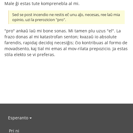
Male ĝi estas tute komprenebla al mi.
Sed se post incendio ne restis eĉ unu aĵo, necesas, ree laŭ mia
opinio, uzi la prerozicion "pro".
"pro" ankaŭ laŭ mi bone sonas. Mi tamen plu uzus "el". La
frazo donas al mi katastrofan senton; kvazaŭ io absolute
farendis, rapidaj decidoj necesiĝis; ĉio kontribuas al formo de
movadsento, kaj tial mi emas al mov-rilata prepozicio. Ja estas
stila elekto se vi preferas.
Esperanto
Pri ni