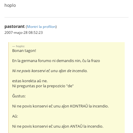
hoplo
pastorant
(
Montri la profilon
)
2007-majo-28 08:52:23
hoplo:
Bonan tagon!
En la germana forumo ni demandis nin, ĉu la frazo
Ni ne povis konservi eĉ unu aĵon de incendio.
estas korekta aŭ ne.
Ni preguntas por la prepozicio "de"
Ĝustus:
Ni ne povis konservi eĉ unu aĵon KONTRAŬ la incendio.
Aŭ:
Ni ne povis konservi eĉ unu aĵon ANTAŬ la incendio.