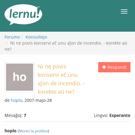
Al
la
Men
enhavo
Forumo
Konsultejo
Ni ne povis konservi eĉ unu aĵon de incendio. - korekte aŭ
ne?
Ni ne povis
Respondi
konservi eĉ unu
aĵon de incendio. -
korekte aŭ ne?
de
hoplo
, 2007-majo-28
Mesaĝoj:
7
Lingvo:
Esperanto
hoplo
(
Montri la profilon
)