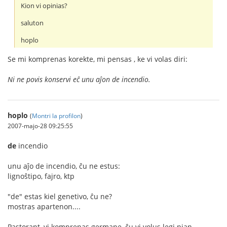
Kion vi opinias?
saluton
hoplo
Se mi komprenas korekte, mi pensas , ke vi volas diri:
Ni ne povis konservi eĉ unu aĵon de incendio.
hoplo
(
Montri la profilon
)
2007-majo-28 09:25:55
de
incendio
unu aĵo de incendio, ĉu ne estus:
lignoŝtipo, fajro, ktp
"de" estas kiel genetivo, ĉu ne?
mostras apartenon....
Pastorant, vi komprenas germane, ĉu vi volus legi nian