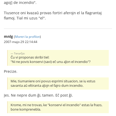
agoj] de incendio".
Tiusence oni kvazaŭ provas fortiri aferojn el la flagrantaj
flamoj. Tial mi uzus "el".
mnlg
(
Montri la profilon
)
2007-majo-29 22:14:44
Terurĉjo:
Ĉu vi proponas skribi tiel:
"Ni ne povis konservi (savi) eĉ unu aĵon el incendio"?
Precize.
Mie, tiumaniere oni povus esprimi situacion, se iu estus
savanta aŭ eltiranta aĵojn el fajro dum incendio.
Jes. Ne nepre dum ĝi, tamen. Eĉ post ĝi.
Krome, mi ne trovas, ke "konservi el incendio" estas la frazo,
bone komprenebla.