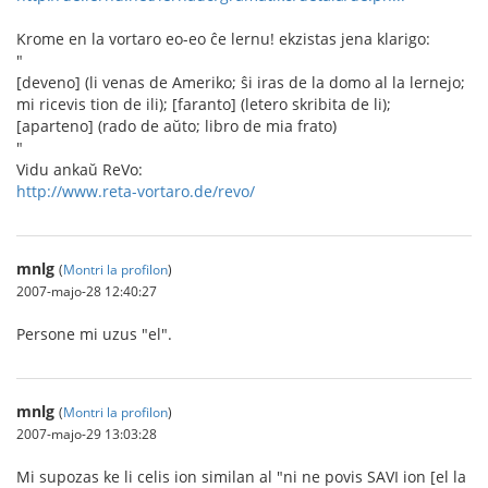
Krome en la vortaro eo-eo ĉe lernu! ekzistas jena klarigo:
"
[deveno] (li venas de Ameriko; ŝi iras de la domo al la lernejo;
mi ricevis tion de ili); [faranto] (letero skribita de li);
[aparteno] (rado de aŭto; libro de mia frato)
"
Vidu ankaŭ ReVo:
http://www.reta-vortaro.de/revo/
mnlg
(
Montri la profilon
)
2007-majo-28 12:40:27
Persone mi uzus "el".
mnlg
(
Montri la profilon
)
2007-majo-29 13:03:28
Mi supozas ke li celis ion similan al "ni ne povis SAVI ion [el la