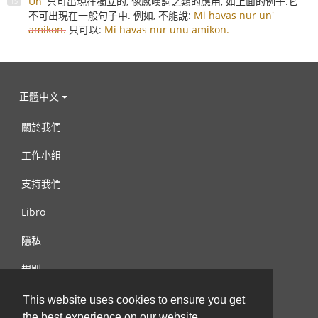
Un'
只可出現在獨立的, 像感嘆詞之類的應用, 如上面的例子.它
不可出現在一般句子中. 例如, 不能說:
Mi havas nur un'
amikon.
只可以:
Mi havas nur unu amikon.
正體中文
關於我們
工作小組
支持我們
Libro
隱私
規則
連絡我們
This website uses cookies to ensure you get
the best experience on our website.