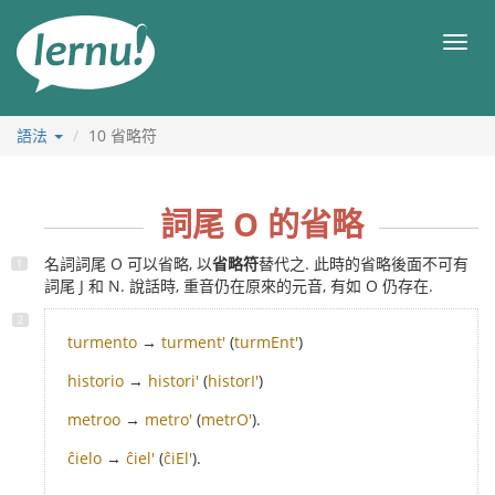
前
往
目
目
錄
錄
語法
10
省略符
詞尾 O 的省略
名詞詞尾 O 可以省略, 以
省略符
替代之. 此時的省略後面不可有
詞尾 J 和 N. 說話時, 重音仍在原來的元音, 有如 O 仍存在.
turmento
→
turment'
(
turmEnt'
)
historio
→
histori'
(
historI'
)
metroo
→
metro'
(
metrO'
).
ĉielo
→
ĉiel'
(
ĉiEl'
).