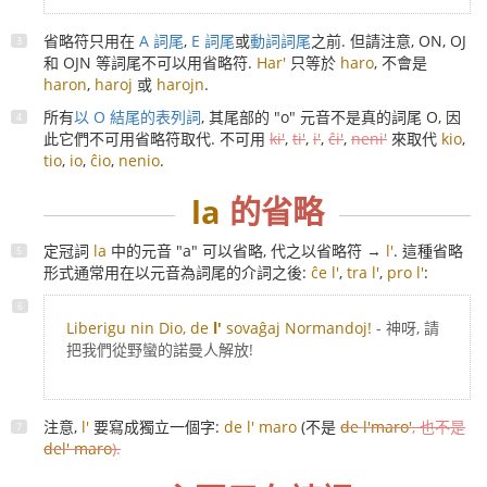
省略符只用在
A 詞尾
,
E 詞尾
或
動詞詞尾
之前. 但請注意, ON, OJ
和 OJN 等詞尾不可以用省略符.
Har'
只等於
haro
, 不會是
haron
,
haroj
或
harojn
.
所有
以 O 結尾的表列詞
, 其尾部的 "o" 元音不是真的詞尾 O, 因
此它們不可用省略符取代. 不可用
ki'
,
ti'
,
i'
,
ĉi'
,
neni'
來取代
kio
,
tio
,
io
,
ĉio
,
nenio
.
la
的省略
定冠詞
la
中的元音 "a" 可以省略, 代之以省略符 →
l'
. 這種省略
形式通常用在以元音為詞尾的介詞之後:
ĉe l'
,
tra l'
,
pro l'
:
Liberigu nin Dio, de
l'
sovaĝaj Normandoj!
- 神呀, 請
把我們從野蠻的諾曼人解放!
注意,
l'
要寫成獨立一個字:
de l' maro
(不是
de l'maro'
, 也不是
del' maro
).