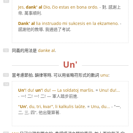
Jes,
dank' al
Dio, ĉio estas en bona ordo.
- 對, 感謝上
帝, 萬事順利.
Dank' al
lia instruado mi sukcesis en la ekzameno.
-
感謝他的教導, 我通過了考試.
同義的用法是
danke al
.
Un'
當考慮節拍, 韻律等時, 可以用省略符形式的數詞
unu
:
Un'
! du!
un'
! du! — La soldatoj marŝis.
=
Unu! du!...
- 一! 二! 一! 二! — 軍人踏步前進.
"
Un'
, du, tri, kvar", li kalkulis laŭte.
=
Unu
,
du...
- "一,
二, 三, 四", 他出聲算著.