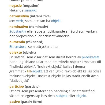
negacio
(negation)
Nekande
småord
.
netransitiva
(intransitiva)
(om
verb
) som inte kan ha
objekt
.
nominativo
(nominativ)
Substantiv
eller substantivliknande småord som varken
har preposition eller ackusativändelse.
numeralo
(räkneord)
Ett småord
, som uttrycker antal.
objekto
(objekt)
En satsdel som visar det som direkt berörs av
predikatets
handling. Ibland talar man om "direkt objekt" i motsats till
"indirekt objekt". "Indirekt objekt" kallas i denna
grammatik
till
-
adjekt
. Ett vanligt (direkt) objekt kallas också
"ackusativobjekt". Indirekt objekt kallas traditionellt även
"dativobjekt".
participo
(particip)
Ett ord, som presenterar en handling eller ett tillstånd
såsom en egenskap hos dess
subjekt
eller
objekt
.
pasivo
(passiv form)