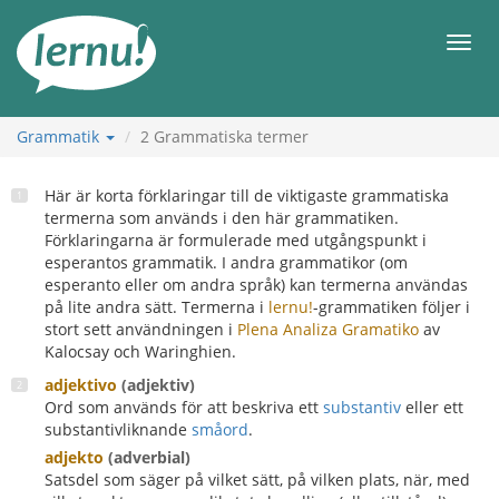
Till
sidans
Meny
innehåll
Grammatik
2
Grammatiska termer
Här är korta förklaringar till de viktigaste grammatiska
termerna som används i den här grammatiken.
Förklaringarna är formulerade med utgångspunkt i
esperantos grammatik. I andra grammatikor (om
esperanto eller om andra språk) kan termerna användas
på lite andra sätt. Termerna i
lernu!
-grammatiken följer i
stort sett användningen i
Plena Analiza Gramatiko
av
Kalocsay och Waringhien.
adjektivo
(adjektiv)
Ord som används för att beskriva ett
substantiv
eller ett
substantivliknande
småord
.
adjekto
(adverbial)
Satsdel som säger på vilket sätt, på vilken plats, när, med