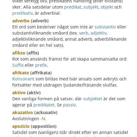
vilket verktyg osv, predikatets handling (eller tillstånd)
sker. Alla satsdelar utom
predikat
,
subjekt
,
objekt
och
predikativ
, är adverbial.
adverbo
(adverb)
Ett ord som beskriver något som inte är
substantiv
eller
substantivliknande småord (tex.
verb
,
adjektiv
,
adjektivliknande småord, annat adverb, adverbliknande
småord eller en hel sats).
afikso
(affix)
Rot som används främst för att skapa sammansatta ord:
Suffix
eller
prefix
.
afrikato
(affrikata)
Konsonant
som bildas med tvär ansats som avbryts och
fortsätter med utdragen ljudande/fräsande slutfas.
aktivo
(aktiv)
Den vanliga formen på satser, där
subjektet
är det som
agerar på
predikatet
. Se
passiv
.
akuzativo
(ackusativ)
Avslutningen
-N
.
apozicio
(apposition)
Satsdel som (vanligen) står direkt efter en annan satsdel