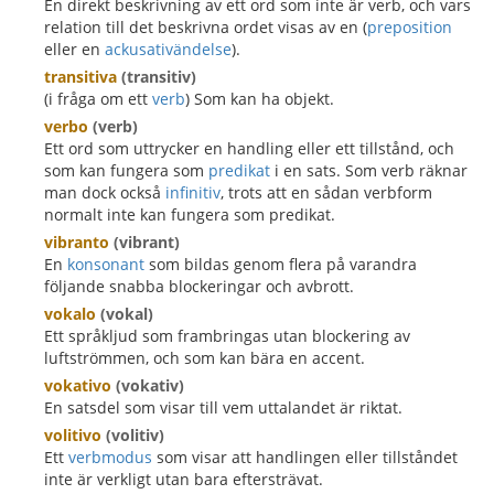
En direkt beskrivning av ett ord som inte är verb, och vars
relation till det beskrivna ordet visas av en (
preposition
eller en
ackusativändelse
).
transitiva
(transitiv)
(i fråga om ett
verb
) Som kan ha objekt.
verbo
(verb)
Ett ord som uttrycker en handling eller ett tillstånd, och
som kan fungera som
predikat
i en sats. Som verb räknar
man dock också
infinitiv
, trots att en sådan verbform
normalt inte kan fungera som predikat.
vibranto
(vibrant)
En
konsonant
som bildas genom flera på varandra
följande snabba blockeringar och avbrott.
vokalo
(vokal)
Ett språkljud som frambringas utan blockering av
luftströmmen, och som kan bära en accent.
vokativo
(vokativ)
En satsdel som visar till vem uttalandet är riktat.
volitivo
(volitiv)
Ett
verbmodus
som visar att handlingen eller tillståndet
inte är verkligt utan bara eftersträvat.