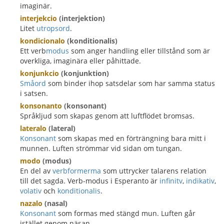
imaginär.
interjekcio
(interjektion)
Litet
utropsord
.
kondicionalo
(konditionalis)
Ett verb
modus
som anger handling eller tillstånd som är
overkliga, imaginära eller påhittade.
konjunkcio
(konjunktion)
Småord
som binder ihop satsdelar som har samma status
i satsen.
konsonanto
(konsonant)
Språkljud som skapas genom att luftflödet bromsas.
lateralo
(lateral)
Konsonant
som skapas med en förträngning bara mitt i
munnen. Luften strömmar vid sidan om tungan.
modo
(modus)
En del av
verbformerma
som uttrycker talarens relation
till det sagda. Verb-modus i Esperanto är
infinitv
,
indikativ
,
volativ
och
konditionalis
.
nazalo
(nasal)
Konsonant
som formas med stängd mun. Luften går
istället genom näsan.