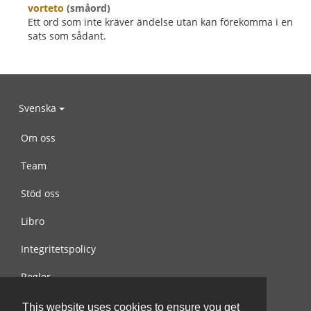
vorteto
(småord)
Ett ord som inte kräver ändelse utan kan förekomma i en
sats som sådant.
Svenska
Om oss
Team
Stöd oss
Libro
Integritetspolicy
Regler
Kontakta oss
This website uses cookies to ensure you get