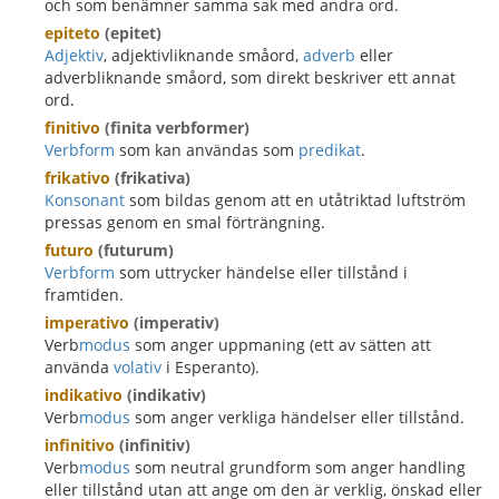
och som benämner samma sak med andra ord.
epiteto
(epitet)
Adjektiv
, adjektivliknande småord,
adverb
eller
adverbliknande småord, som direkt beskriver ett annat
ord.
finitivo
(finita verbformer)
Verbform
som kan användas som
predikat
.
frikativo
(frikativa)
Konsonant
som bildas genom att en utåtriktad luftström
pressas genom en smal förträngning.
futuro
(futurum)
Verbform
som uttrycker händelse eller tillstånd i
framtiden.
imperativo
(imperativ)
Verb
modus
som anger uppmaning (ett av sätten att
använda
volativ
i Esperanto).
indikativo
(indikativ)
Verb
modus
som anger verkliga händelser eller tillstånd.
infinitivo
(infinitiv)
Verb
modus
som neutral grundform som anger handling
eller tillstånd utan att ange om den är verklig, önskad eller