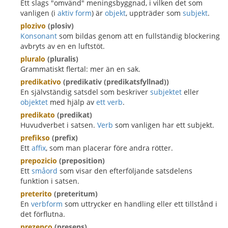
Ett slags "omvänd" meningsbyggnad, i vilken det som
vanligen (i
aktiv form
) är
objekt
, uppträder som
subjekt
.
plozivo
(plosiv)
Konsonant
som bildas genom att en fullständig blockering
avbryts av en en luftstöt.
pluralo
(pluralis)
Grammatiskt flertal: mer än en sak.
predikativo
(predikativ (predikatsfyllnad))
En självständig satsdel som beskriver
subjektet
eller
objektet
med hjälp av
ett verb
.
predikato
(predikat)
Huvudverbet i satsen.
Verb
som vanligen har ett subjekt.
prefikso
(prefix)
Ett
affix
, som man placerar före andra rötter.
prepozicio
(preposition)
Ett
småord
som visar den efterföljande satsdelens
funktion i satsen.
preterito
(preteritum)
En
verbform
som uttrycker en handling eller ett tillstånd i
det förflutna.
prezenco
(presens)