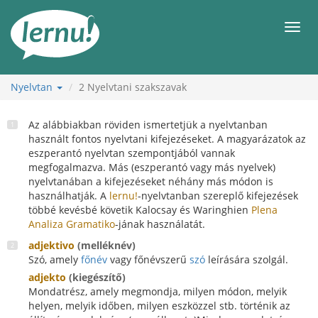
Tartalom
Men
Nyelvtan
2
Nyelvtani szakszavak
Az alábbiakban röviden ismertetjük a nyelvtanban
használt fontos nyelvtani kifejezéseket. A magyarázatok az
eszperantó nyelvtan szempontjából vannak
megfogalmazva. Más (eszperantó vagy más nyelvek)
nyelvtanában a kifejezéseket néhány más módon is
használhatják. A
lernu!
-nyelvtanban szereplő kifejezések
többé kevésbé követik Kalocsay és Waringhien
Plena
Analiza Gramatiko
-jának használatát.
adjektivo
(melléknév)
Szó, amely
főnév
vagy főnévszerű
szó
leírására szolgál.
adjekto
(kiegészítő)
Mondatrész, amely megmondja, milyen módon, melyik
helyen, melyik időben, milyen eszközzel stb. történik az