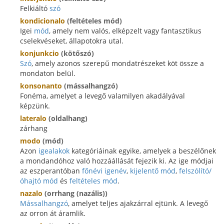
Felkiáltó
szó
kondicionalo
(feltételes mód)
Igei
mód
, amely nem valós, elképzelt vagy fantasztikus
cselekvéseket, állapotokra utal.
konjunkcio
(kötőszó)
Szó
, amely azonos szerepű mondatrészeket köt össze a
mondaton belül.
konsonanto
(mássalhangzó)
Fonéma, amelyet a levegő valamilyen akadályával
képzünk.
lateralo
(oldalhang)
zárhang
modo
(mód)
Azon
igealakok
kategóriáinak egyike, amelyek a beszélőnek
a mondandóhoz való hozzáállását fejezik ki. Az ige módjai
az eszperantóban
főnévi igenév
,
kijelentő mód
,
felszólító/
óhajtó mód
és
feltételes mód
.
nazalo
(orrhang (nazális))
Mássalhangzó
, amelyet teljes ajakzárral ejtünk. A levegő
az orron át áramlik.