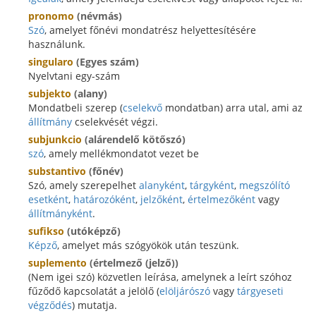
pronomo
(névmás)
Szó
, amelyet főnévi mondatrész helyettesítésére
használunk.
singularo
(Egyes szám)
Nyelvtani egy-szám
subjekto
(alany)
Mondatbeli szerep (
cselekvő
mondatban) arra utal, ami az
állítmány
cselekvését végzi.
subjunkcio
(alárendelő kötőszó)
szó
, amely mellékmondatot vezet be
substantivo
(főnév)
Szó, amely szerepelhet
alanyként
,
tárgyként
,
megszólító
esetként
,
határozóként
,
jelzőként
,
értelmezőként
vagy
állítmányként
.
sufikso
(utóképző)
Képző
, amelyet más szógyökök után teszünk.
suplemento
(értelmező (jelző))
(Nem igei szó) közvetlen leírása, amelynek a leírt szóhoz
fűződő kapcsolatát a jelölő (
elöljárószó
vagy
tárgyeseti
végződés
) mutatja.