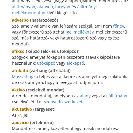
állítmány cselekvése (vagy állapota)Minden mondatrész az
állítmányon
,
alanyon
,
tárgyon
és
állítmányi
mellékmondaton
kívül kiegészítő.
adverbo
(határozószó)
Szó, amely valami olyan leírására szolgál, ami nem
főnév
,
vagy főnévszerű szó (tehát
ige
,
melléknév
, melléknévszerű
szó, más határozó- vagy határozószerű szó vagy egész
mondat).
afikso
(Képző (elő- és utóképző))
Szógyök, amelyet főképpen összetett szavak képzésére
használunk:
utóképző
vagy
előképző
.
afrikato
(zárhang (affrikáta))
Mássalhngzó
teljes zárral képezve, amelyet megszakítunk,
de csak annyira, hogy a levegő át tudjon jutni.
aktivo
(cselekvő mondat)
A rendes mondatfaj, amelyben az
alany
végzi az
állítmány
cselekvését. Ld.
szenvedő szerkezet
.
akuzativo
(tárgyeset)
Az
-N
jel.
apozicio
(értelmező)
Mondatrész, amely közvetlenül egy másik mondatrész