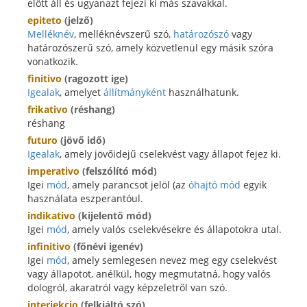
előtt áll és ugyanazt fejezi ki más szavakkal.
epiteto
(jelző)
Melléknév
, melléknévszerű szó,
határozószó
vagy
határozószerű szó, amely közvetlenül egy másik szóra
vonatkozik.
finitivo
(ragozott ige)
Igealak
, amelyet
állítmányként
használhatunk.
frikativo
(réshang)
réshang
futuro
(jövő idő)
Igealak
, amely jövőidejű cselekvést vagy állapot fejez ki.
imperativo
(felszólító mód)
Igei
mód
, amely parancsot jelöl (az
óhajtó mód
egyik
használata eszperantóul.
indikativo
(kijelentő mód)
Igei
mód
, amely valós cselekvésekre és állapotokra utal.
infinitivo
(főnévi igenév)
Igei
mód
, amely semlegesen nevez meg egy cselekvést
vagy állapotot, anélkül, hogy megmutatná, hogy valós
dologról, akaratról vagy képzeletről van szó.
interjekcio
(felkiáltó szó)