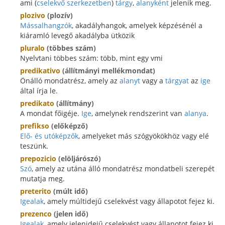
ami (
cselekvő szerkezetben
)
tárgy
,
alanyként
jelenik meg.
plozivo
(plozív)
Mássalhangzók
, akadályhangok, amelyek képzésénél a
kiáramló levegő akadályba ütközik
pluralo
(többes szám)
Nyelvtani többes szám: több, mint egy vmi
predikativo
(állítmányi mellékmondat)
Önálló mondatrész, amely az
alanyt
vagy a
tárgyat
az
ige
által írja le.
predikato
(állítmány)
A mondat főigéje.
Ige
, amelynek rendszerint van
alanya
.
prefikso
(előképző)
Elő- és utóképzők
, amelyeket más szógyökökhöz vagy elé
teszünk.
prepozicio
(elöljárószó)
Szó
, amely az utána álló mondatrész mondatbeli szerepét
mutatja meg.
preterito
(múlt idő)
Igealak
, amely múltidejű cselekvést vagy állapotot fejez ki.
prezenco
(jelen idő)
Igealak
, amely jelenidejű cselekvést vagy állapotot fejez ki.