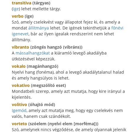
transitiva
(tárgyas)
(
ige
) lehet mellette tárgy.
verbo
(ige)
Szó, amely cselekvést vagy állapotot fejez ki, és amely a
mondat
állítmánya
lehet. De igének tekinthetjük a
főnévi
igenevet
, bár az ilyen igealak rendszerint nem lehet
állítmány.
vibranto
(zöngés hangzó (vibráns))
A
mássalhangzókat
a kiáramló levegő akadályba
ütközésével képezzük.
vokalo
(magánhangzó)
Nyelvi hang (fonéma), ahol a levegő akadálytalanul halad
és amely hangsúlyos is lehet.
vokativo
(megszólító eset)
Mondatbeli szerep, amely azt mutatja, hogy kire irányul a
kijelentés.
volitivo
(óhajtó mód)
Igemód
, amely azt mutatja meg, hogy egy cselekvés nem
valós, hanem csak szándékolt.
vorteto
(szóelem (nyelvi elem [morféma]))
Szó, amelynek nincs végződése, de amely olyannak jelenik