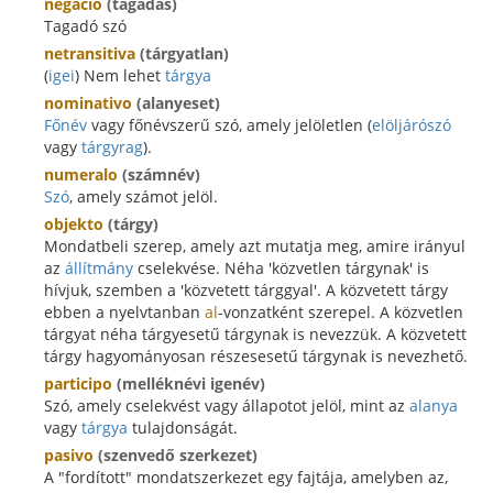
negacio
(tagadás)
Tagadó szó
netransitiva
(tárgyatlan)
(
igei
) Nem lehet
tárgya
nominativo
(alanyeset)
Főnév
vagy főnévszerű szó, amely jelöletlen (
elöljárószó
vagy
tárgyrag
).
numeralo
(számnév)
Szó
, amely számot jelöl.
objekto
(tárgy)
Mondatbeli szerep, amely azt mutatja meg, amire irányul
az
állítmány
cselekvése. Néha 'közvetlen tárgynak' is
hívjuk, szemben a 'közvetett tárggyal'. A közvetett tárgy
ebben a nyelvtanban
al
-vonzatként szerepel. A közvetlen
tárgyat néha tárgyesetű tárgynak is nevezzük. A közvetett
tárgy hagyományosan részesesetű tárgynak is nevezhető.
participo
(melléknévi igenév)
Szó, amely cselekvést vagy állapotot jelöl, mint az
alanya
vagy
tárgya
tulajdonságát.
pasivo
(szenvedő szerkezet)
A "fordított" mondatszerkezet egy fajtája, amelyben az,