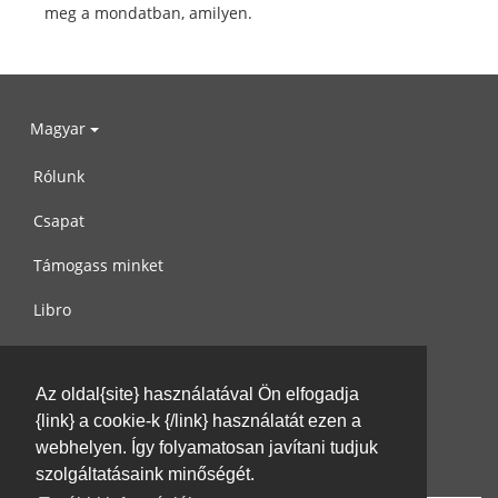
meg a mondatban, amilyen.
Magyar
Rólunk
Csapat
Támogass minket
Libro
Adatvédelem
Az oldal{site} használatával Ön elfogadja
Használati feltételek
{link} a cookie-k {/link} használatát ezen a
Írj nekünk
webhelyen. Így folyamatosan javítani tudjuk
szolgáltatásaink minőségét.