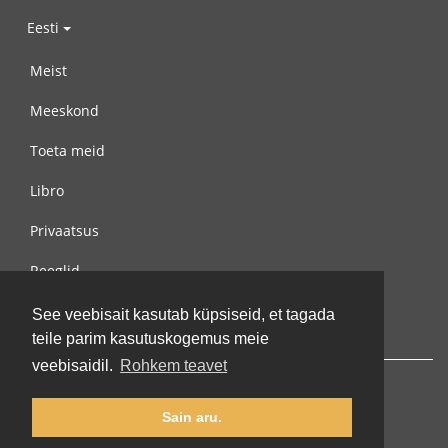
Eesti
Meist
Meeskond
Toeta meid
Libro
Privaatsus
Reeglid
Võta meiega ühendust
See veebisait kasutab küpsiseid, et tagada
teile parim kasutuskogemus meie
veebisaidil.
Rohkem teavet
Sain aru.
© 2002-2026 lernu.net |
Impressum