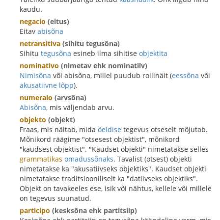
kaudu.
negacio
(eitus)
Eitav
abisõna
netransitiva
(sihitu tegusõna)
Sihitu
tegusõna
esineb ilma sihitise
objektita
nominativo
(nimetav ehk nominatiiv)
Nimisõna
või abisõna, millel puudub rollinäit (
eessõna
või
akusatiivne lõpp
).
numeralo
(arvsõna)
Abisõna
, mis väljendab arvu.
objekto
(objekt)
Fraas, mis näitab, mida
öeldise
tegevus otseselt mõjutab.
Mõnikord räägime "otsesest objektist", mõnikord
"kaudsest objektist". "Kaudset objekti" nimetatakse selles
grammatikas
omadussõnaks
. Tavalist (otsest) objekti
nimetatakse ka "akusatiivseks objektiks". Kaudset objekti
nimetatakse traditsiooniliselt ka "datiivseks objektiks".
Objekt on tavakeeles ese, isik või nähtus, kellele või millele
on tegevus suunatud.
participo
(kesksõna ehk partitsiip)