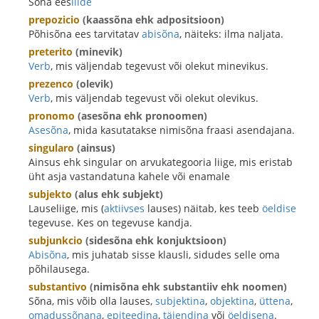
Sõna ees
liide
prepozicio
(kaassõna ehk adpositsioon)
Põhisõna ees tarvitatav
abisõna
, näiteks: ilma naljata.
preterito
(minevik)
Verb
, mis väljendab tegevust või olekut minevikus.
prezenco
(olevik)
Verb
, mis väljendab tegevust või olekut olevikus.
pronomo
(asesõna ehk pronoomen)
Asesõna
, mida kasutatakse nimisõna fraasi asendajana.
singularo
(ainsus)
Ainsus ehk singular on arvukategooria liige, mis eristab
üht asja vastandatuna kahele või enamale
subjekto
(alus ehk subjekt)
Lauseliige, mis (
aktiivses
lauses) näitab, kes teeb
öeldise
tegevuse. Kes on tegevuse kandja.
subjunkcio
(sidesõna ehk konjuktsioon)
Abisõna
, mis juhatab sisse klausli, sidudes selle oma
põhilausega.
substantivo
(nimisõna ehk substantiiv ehk noomen)
Sõna, mis võib olla lauses,
subjektina
,
objektina
,
üttena
,
omadussõnana
,
epiteedina
,
täiendina
või
öeldisena
.