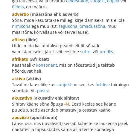
Iga lauseosa, välja arvatud
öeldistäide
,
subjekt
,
objekt
või
öeldis
, on määrus.
adverbo
(määrsõna ehk adverb)
Sõna, mida kasutatakse millegi kirjeldamiseks, mis ei ole
nimisõna
ega muu (s.t.
tegusõna
,
omadussõna
, muu
määrsõna, kõrvallause või terve lause).
afikso
(liide)
Liide, mida kasutatakse peamiselt liitsõnade
valmistamiseks: järel- või eesliide
sufiks
või
prefiks
.
afrikato
(Afrikaat)
Kaashäälik/
konsonant
, mis on tõkestatud ja tekitab
hõõrduvat heli.
aktivo
(aktiiv)
Tavaline lauseliik, kus
subjekt
on see, kes
öeldise
toimingu
sooritab. Vt.
pasiiv
.
akuzativo
(akusatiiv ehk sihitav)
Sihitav kääne sõnalõpuga
-N
. Eesti keeles see kääne
puudub, seda asendab omastav ja osastav kääne.
apozicio
(apositsioon)
Lause osa, mis (tavaliselt) seisab kohe teise lauseosa järel,
näidates ja täpsustades sama asja teiste sõnadega