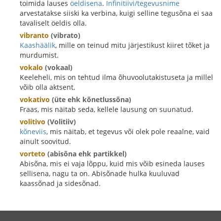
toimida lauses
öeldisena
.
Infinitiivi/tegevusnime
arvestatakse siiski ka verbina, kuigi selline tegusõna ei saa
tavaliselt öeldis olla.
vibranto
(vibrato)
Kaashäälik
, mille on teinud mitu järjestikust kiiret tõket ja
murdumist.
vokalo
(vokaal)
Keeleheli, mis on tehtud ilma õhuvoolutakistuseta ja millel
võib olla aktsent.
vokativo
(üte ehk kõnetlussõna)
Fraas, mis näitab seda, kellele lausung on suunatud.
volitivo
(Volitiiv)
kõneviis
, mis näitab, et tegevus või olek pole reaalne, vaid
ainult soovitud.
vorteto
(abisõna ehk partikkel)
Abisõna, mis ei vaja lõppu, kuid mis võib esineda lauses
sellisena, nagu ta on. Abisõnade hulka kuuluvad
kaassõnad ja sidesõnad.