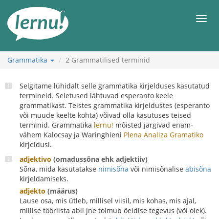
Sisu
juurde
Men
Grammatika
2
Grammatilised terminid
Selgitame lühidalt selle grammatika kirjelduses kasutatud
termineid. Seletused lähtuvad esperanto keele
grammatikast. Teistes grammatika kirjeldustes (esperanto
või muude keelte kohta) võivad olla kasutuses teised
terminid. Grammatika
lernu!
mõisted järgivad enam-
vähem Kalocsay ja Waringhieni
Plena Analiza Gramatiko
kirjeldusi.
adjektivo
(omadussõna ehk adjektiiv)
Sõna, mida kasutatakse
nimisõna
või nimisõnalise
abisõna
kirjeldamiseks.
adjekto
(määrus)
Lause osa, mis ütleb, millisel viisil, mis kohas, mis ajal,
millise tööriista abil jne toimub öeldise tegevus (või olek).