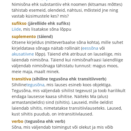
Nimisõna ehk substantiiv ehk noomen (kitsamas mõttes)
tähistab esemeid, olendeid, nähtusi, mõisteid jne ning
vastab küsimustele kes? mis?
sufikso
(järelliide ehk sufiks)
Liide
, mis lisatakse sõna lõppu
suplemento
(täiend)
Otsene kirjeldus (mitteverbaalse sõna kohta), mille suhet
kirjeldatava sõnaga näitab rollinäit (
eessõna
või
akusatiivne
lõpp). Täiend ehk atribuut on lauseliige, mis
laiendab nimisõna. Täiend kui nimisõnafraasi laiendliige
väljendab nimisõnaga tähistatu tunnust: magus moos,
meie maja, maalt minek.
transitiva
(sihiline tegusõna ehk transitiivverb)
Sihiline
tegusõna
, mis lauses esineb koos objektiga.
Tegusõna, mis väljendab sihilist tegevust ja toob harilikult
endaga lausesse kaasa sihitise. Näiteks Ma (alus)
armastan(öeldis) sind (sihitis). Lauseid, mille öeldist
laiendab sihitis, nimetatakse transitiivlauseteks. Laused,
kust sihitis puudub, on intransitiivlaused.
verbo
(tegusõna ehk verb)
Sõna, mis väljendab toimingut või olekut ja mis võib