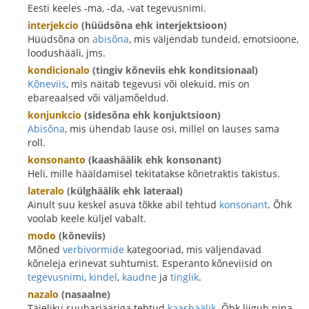
Eesti keeles -ma, -da, -vat tegevusnimi.
interjekcio
(hüüdsõna ehk interjektsioon)
Hüüdsõna on
abisõna
, mis väljendab tundeid, emotsioone,
loodushääli, jms.
kondicionalo
(tingiv kõneviis ehk konditsionaal)
Kõneviis
, mis näitab tegevusi või olekuid, mis on
ebareaalsed või väljamõeldud.
konjunkcio
(sidesõna ehk konjuktsioon)
Abisõna
, mis ühendab lause osi, millel on lauses sama
roll.
konsonanto
(kaashäälik ehk konsonant)
Heli, mille hääldamisel tekitatakse kõnetraktis takistus.
lateralo
(külghäälik ehk lateraal)
Ainult suu keskel asuva tõkke abil tehtud
konsonant
. Õhk
voolab keele küljel vabalt.
modo
(kõneviis)
Mõned
verbivormide
kategooriad, mis väljendavad
kõneleja erinevat suhtumist. Esperanto kõneviisid on
tegevusnimi
,
kindel
,
kaudne
ja
tinglik
.
nazalo
(nasaalne)
Täieliku suubarjääriga tehtud
kaashäälik
. Õhk liigub nina