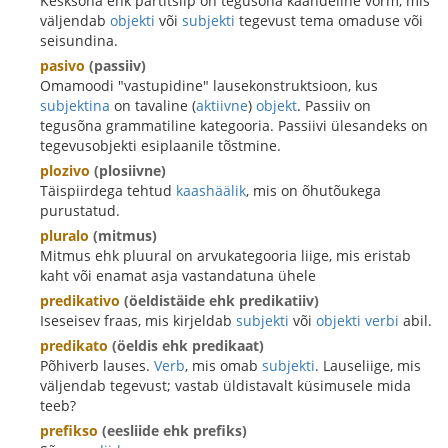
Kesksõna ehk partitsiip on tegusõna käändeline vorm, mis
väljendab
objekti
või
subjekti
tegevust tema omaduse või
seisundina.
pasivo
(passiiv)
Omamoodi "vastupidine" lausekonstruktsioon, kus
subjektina
on tavaline (
aktiivne
)
objekt
. Passiiv on
tegusõna grammatiline kategooria. Passiivi ülesandeks on
tegevusobjekti esiplaanile tõstmine.
plozivo
(plosiivne)
Täispiirdega tehtud
kaashäälik
, mis on õhutõukega
purustatud.
pluralo
(mitmus)
Mitmus ehk pluural on arvukategooria liige, mis eristab
kaht või enamat asja vastandatuna ühele
predikativo
(öeldistäide ehk predikatiiv)
Iseseisev fraas, mis kirjeldab
subjekti
või
objekti
verbi
abil.
predikato
(öeldis ehk predikaat)
Põhiverb lauses.
Verb
, mis omab
subjekti
. Lauseliige, mis
väljendab tegevust; vastab üldistavalt küsimusele mida
teeb?
prefikso
(eesliide ehk prefiks)