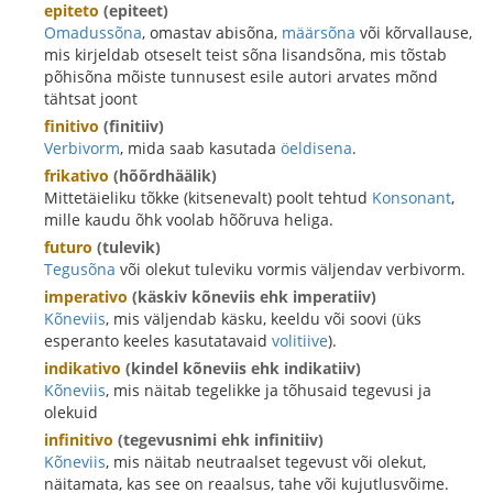
epiteto
(epiteet)
Omadussõna
, omastav abisõna,
määrsõna
või kõrvallause,
mis kirjeldab otseselt teist sõna lisandsõna, mis tõstab
põhisõna mõiste tunnusest esile autori arvates mõnd
tähtsat joont
finitivo
(finitiiv)
Verbivorm
, mida saab kasutada
öeldisena
.
frikativo
(hõõrdhäälik)
Mittetäieliku tõkke (kitsenevalt) poolt tehtud
Konsonant
,
mille kaudu õhk voolab hõõruva heliga.
futuro
(tulevik)
Tegusõna
või olekut tuleviku vormis väljendav verbivorm.
imperativo
(käskiv kõneviis ehk imperatiiv)
Kõneviis
, mis väljendab käsku, keeldu või soovi (üks
esperanto keeles kasutatavaid
volitiive
).
indikativo
(kindel kõneviis ehk indikatiiv)
Kõneviis
, mis näitab tegelikke ja tõhusaid tegevusi ja
olekuid
infinitivo
(tegevusnimi ehk infinitiiv)
Kõneviis
, mis näitab neutraalset tegevust või olekut,
näitamata, kas see on reaalsus, tahe või kujutlusvõime.