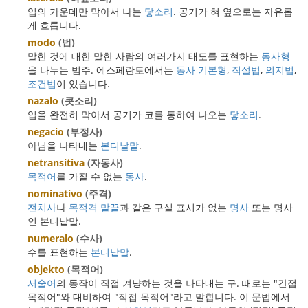
입의 가운데만 막아서 나는
닿소리
. 공기가 혀 옆으로는 자유롭
게 흐릅니다.
modo
(법)
말한 것에 대한 말한 사람의 여러가지 태도를 표현하는
동사형
을 나누는 범주. 에스페란토에서는
동사 기본형
,
직설법
,
의지법
,
조건법
이 있습니다.
nazalo
(콧소리)
입을 완전히 막아서 공기가 코를 통하여 나오는
닿소리
.
negacio
(부정사)
아님을 나타내는
본디낱말
.
netransitiva
(자동사)
목적어
를 가질 수 없는
동사
.
nominativo
(주격)
전치사
나
목적격 말끝
과 같은 구실 표시가 없는
명사
또는 명사
인 본디낱말.
numeralo
(수사)
수를 표현하는
본디낱말
.
objekto
(목적어)
서술어
의 동작이 직접 겨냥하는 것을 나타내는 구. 때로는 "간접
목적어"와 대비하여 "직접 목적어"라고 말합니다. 이 문법에서