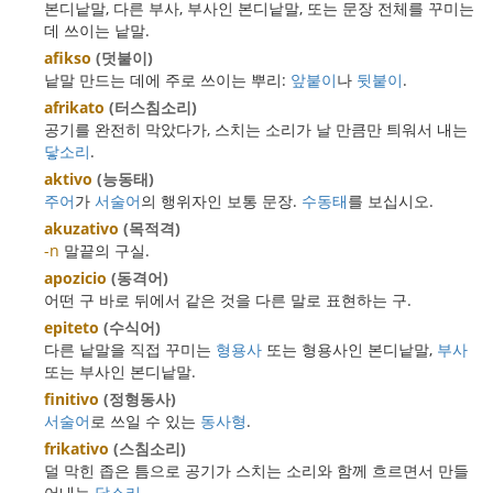
본디낱말, 다른 부사, 부사인 본디낱말, 또는 문장 전체를 꾸미는
데 쓰이는 낱말.
afikso
(덧붙이)
낱말 만드는 데에 주로 쓰이는 뿌리:
앞붙이
나
뒷붙이
.
afrikato
(터스침소리)
공기를 완전히 막았다가, 스치는 소리가 날 만큼만 틔워서 내는
닿소리
.
aktivo
(능동태)
주어
가
서술어
의 행위자인 보통 문장.
수동태
를 보십시오.
akuzativo
(목적격)
-n
말끝의 구실.
apozicio
(동격어)
어떤 구 바로 뒤에서 같은 것을 다른 말로 표현하는 구.
epiteto
(수식어)
다른 낱말을 직접 꾸미는
형용사
또는 형용사인 본디낱말,
부사
또는 부사인 본디낱말.
finitivo
(정형동사)
서술어
로 쓰일 수 있는
동사형
.
frikativo
(스침소리)
덜 막힌 좁은 틈으로 공기가 스치는 소리와 함께 흐르면서 만들
어내는
닿소리
.