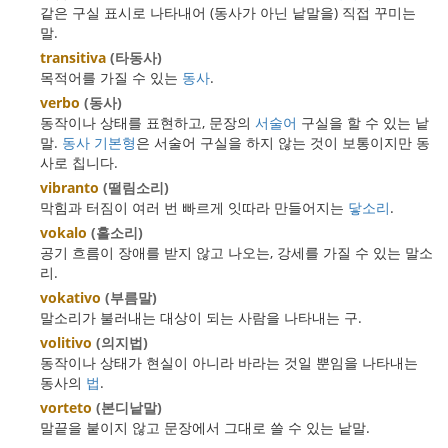
같은 구실 표시로 나타내어 (동사가 아닌 낱말을) 직접 꾸미는
말.
transitiva
(타동사)
목적어를 가질 수 있는
동사
.
verbo
(동사)
동작이나 상태를 표현하고, 문장의
서술어
구실을 할 수 있는 낱
말.
동사 기본형
은 서술어 구실을 하지 않는 것이 보통이지만 동
사로 칩니다.
vibranto
(떨림소리)
막힘과 터짐이 여러 번 빠르게 잇따라 만들어지는
닿소리
.
vokalo
(홀소리)
공기 흐름이 장애를 받지 않고 나오는, 강세를 가질 수 있는 말소
리.
vokativo
(부름말)
말소리가 불러내는 대상이 되는 사람을 나타내는 구.
volitivo
(의지법)
동작이나 상태가 현실이 아니라 바라는 것일 뿐임을 나타내는
동사의
법
.
vorteto
(본디낱말)
말끝을 붙이지 않고 문장에서 그대로 쓸 수 있는 낱말.