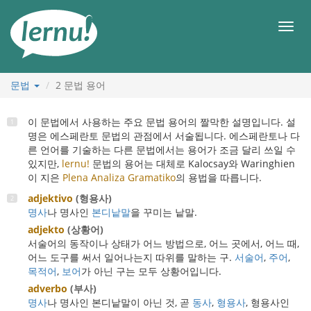
본
문
메
으
뉴
로
문법
2
문법 용어
이 문법에서 사용하는 주요 문법 용어의 짤막한 설명입니다. 설
명은 에스페란토 문법의 관점에서 서술됩니다. 에스페란토나 다
른 언어를 기술하는 다른 문법에서는 용어가 조금 달리 쓰일 수
있지만,
lernu!
문법의 용어는 대체로 Kalocsay와 Waringhien
이 지은
Plena Analiza Gramatiko
의 용법을 따릅니다.
adjektivo
(형용사)
명사
나 명사인
본디낱말
을 꾸미는 낱말.
adjekto
(상황어)
서술어의 동작이나 상태가 어느 방법으로, 어느 곳에서, 어느 때,
어느 도구를 써서 일어나는지 따위를 말하는 구.
서술어
,
주어
,
목적어
,
보어
가 아닌 구는 모두 상황어입니다.
adverbo
(부사)
명사
나 명사인 본디낱말이 아닌 것, 곧
동사
,
형용사
, 형용사인