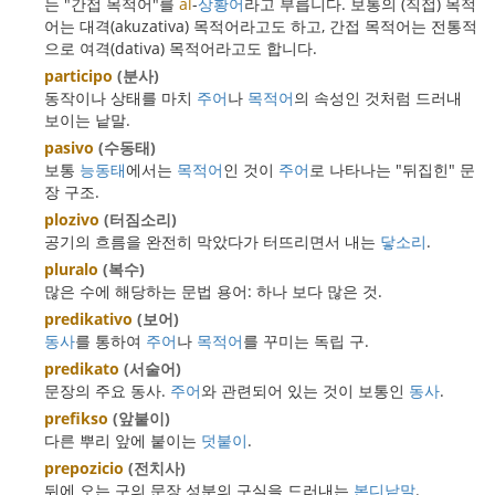
는 "간접 목적어"를
al
-
상황어
라고 부릅니다. 보통의 (직접) 목적
어는 대격(akuzativa) 목적어라고도 하고, 간접 목적어는 전통적
으로 여격(dativa) 목적어라고도 합니다.
participo
(분사)
동작이나 상태를 마치
주어
나
목적어
의 속성인 것처럼 드러내
보이는 낱말.
pasivo
(수동태)
보통
능동태
에서는
목적어
인 것이
주어
로 나타나는 "뒤집힌" 문
장 구조.
plozivo
(터짐소리)
공기의 흐름을 완전히 막았다가 터뜨리면서 내는
닿소리
.
pluralo
(복수)
많은 수에 해당하는 문법 용어: 하나 보다 많은 것.
predikativo
(보어)
동사
를 통하여
주어
나
목적어
를 꾸미는 독립 구.
predikato
(서술어)
문장의 주요 동사.
주어
와 관련되어 있는 것이 보통인
동사
.
prefikso
(앞붙이)
다른 뿌리 앞에 붙이는
덧붙이
.
prepozicio
(전치사)
뒤에 오는 구의 문장 성분의 구실을 드러내는
본디낱말
.