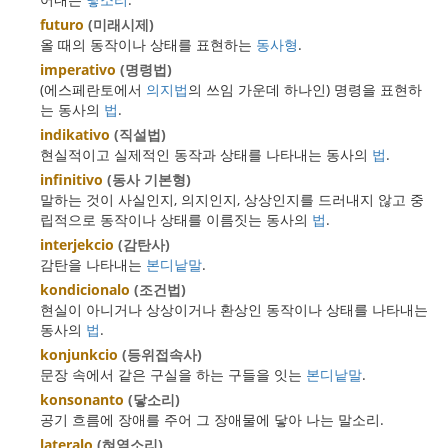
futuro
(미래시제)
올 때의 동작이나 상태를 표현하는
동사형
.
imperativo
(명령법)
(에스페란토에서
의지법
의 쓰임 가운데 하나인) 명령을 표현하
는 동사의
법
.
indikativo
(직설법)
현실적이고 실제적인 동작과 상태를 나타내는 동사의
법
.
infinitivo
(동사 기본형)
말하는 것이 사실인지, 의지인지, 상상인지를 드러내지 않고 중
립적으로 동작이나 상태를 이름짓는 동사의
법
.
interjekcio
(감탄사)
감탄을 나타내는
본디낱말
.
kondicionalo
(조건법)
현실이 아니거나 상상이거나 환상인 동작이나 상태를 나타내는
동사의
법
.
konjunkcio
(등위접속사)
문장 속에서 같은 구실을 하는 구들을 잇는
본디낱말
.
konsonanto
(닿소리)
공기 흐름에 장애를 주어 그 장애물에 닿아 나는 말소리.
lateralo
(혀옆소리)