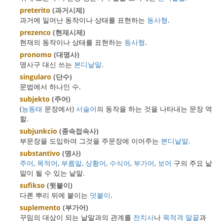
preterito
(과거시제)
과거에 일어난 동작이나 상태를 표현하는
동사형
.
prezenco
(현재시제)
현재의 동작이나 상태를 표현하는
동사형
.
pronomo
(대명사)
명사구 대신 쓰는
본디낱말
.
singularo
(단수)
문법에서 하나인 수.
subjekto
(주어)
(
능동태
문장에서)
서술어
의 동작을 하는 것을 나타내는 문장 역
할.
subjunkcio
(종속접속사)
부문장을 도입하여 그것을 주문장에 이어주는
본디낱말
.
substantivo
(명사)
주어
,
목적어
,
부름말
,
상황어
,
수식어
,
부가어
,
보어
구의 주요 낱
말이 될 수 있는 낱말.
sufikso
(뒷붙이)
다른 뿌리 뒤에 붙이는
덧붙이
.
suplemento
(부가어)
꾸밈의 대상이 되는 낱말과의 관계를
전치사
나
목적격 말끝
과