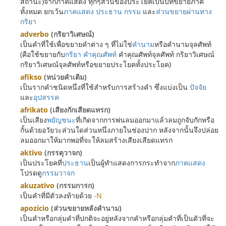
สถานะ)จากภาคแสดง ทุกๆส่วนของประโยคเป็นบทขยายภาค
ทั้งหมด ยกเว้น
ภาคแสดง
ประธาน
กรรม
และ
ส่วนขยายผ่านทาง
กริยา
adverbo
(กริยาวิเศษณ์)
เป็นคำที่ใช้เพื่อขยายคำต่าง ๆ ที่ไม่ใช่
คำนาม
หรือคำนามจุลศัพท์
(คือใช้ขยายกับ
กริยา
คำคุณศัพท์
คำคุณศัพท์จุลศัพท์ กริยาวิเศษณ์
กริยาวิเศษณ์จุลศัพท์หรือขยายประโยคทั้งประโยค)
afikso
(หน่วยคำเติม)
เป็นรากคำชนิดหนึ่งที่ใช้สำหรับการสร้างคำ ซึ่งแบ่งเป็น
ปัจจัย
และ
อุปสรรค
afrikato
(เสียงกักเสียดแทรก)
เป็นเสียง
พยัญชนะ
ที่เกิดจากการพ่นลมออกมาแล้วลมถูกจับกักหรือ
กั้นด้วยอวัยวะส่วนใดส่วนหนึ่งภายในช่องปาก หลังจากนั้นจึงปล่อย
ลมออกมาให้มากพอที่จะให้ลมสร้างเสียงเสียดแทรก
aktivo
(กรรตุวาจก)
เป็นประโยคที่
ประธาน
เป็นผู้ทำแสดงการกระทำจาก
ภาคแสดง
โปรดดู
กรรมวาจก
akuzativo
(กรรมการก)
เป็นคำที่มีตัวลงท้ายด้วย
-N
apozicio
(ส่วนขยายหลังคำนาม)
เป็นคำหรือกลุ่มคำที่ปกติจะอยู่หลังจากคำหรือกลุ่มคำที่เป็นตัวที่จะ