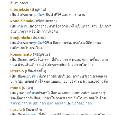
จินตนาการ
interjekcio
(คำอุทาน)
เป็นคำประเภท
จุลศัพท์
เป็นคำที่ใช้แสดงการอุทาน
kondicionalo
(ปริกัลปมาลา)
เป็น
มาลา
ที่แสดงการกระทำหรือสถานะที่ไม่เป็นความจริง เป็นการ
จินตนาการ หรือเป็นการเพ้อฝัน
konjunkcio
(สันธาน)
เป็นคำประเภท
จุลศัพท์
ที่ซึ่งเชื่อมส่วนของประโยคที่มีสถานะ
เหมือนกันในประโยค
konsonanto
(พยัญชนะ)
เป็นเสียงแบบหนึ่งในภาษา ที่เกิดจากการพ่นลมพุ่งผ่านขึ้นมาจาก
ปอด ผ่านเส้นเสียง แล้วไปกระทบกับอวัยวะภายในปาก
lateralo
(เสียงข้างลิ้น)
เป็นเสียง
พยัญชนะ
ที่เกิดจากลิ้นปิดกั้นลมเฉพาะบริเวณตรงกลาง
ปาก (ปุ่มเหงือก) ทำให้ลมพ่นออกมาอย่างอิสระบริเวณสองข้างลิ้น
modo
(มาลา)
เป็นรูปแบบ
กริยา
อย่างหนึ่งที่แสดงลักษณะเจตนาลักษณะต่าง ๆ
ของผู้พูดจากสิ่งที่พูด, มาลาในภาษาเอสเปรันโตประกอบไปด้วย
สภาวมาลา
นิเทศมาลา
อาณัติมาลา
และ
ปริกัลปมาลา
nazalo
(เสียงนาสิก)
เป็นเสียง
พยัญชนะ
ที่เกิดจากลมที่ไม่สามารถผ่านอวัยวะภายในปาก