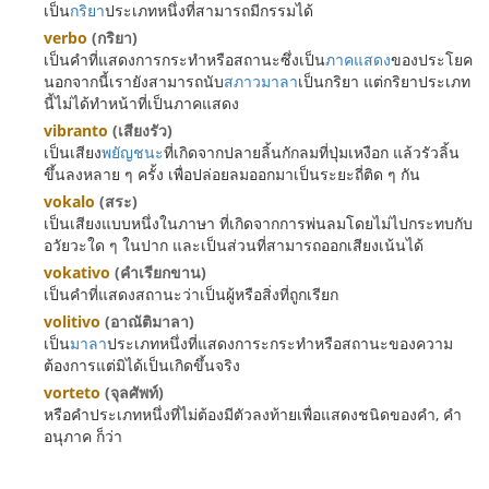
เป็น
กริยา
ประเภทหนึ่งที่สามารถมีกรรมได้
verbo
(กริยา)
เป็นคำที่แสดงการกระทำหรือสถานะซึ่งเป็น
ภาคแสดง
ของประโยค
นอกจากนี้เรายังสามารถนับ
สภาวมาลา
เป็นกริยา แต่กริยาประเภท
นี้ไม่ได้ทำหน้าที่เป็นภาคแสดง
vibranto
(เสียงรัว)
เป็นเสียง
พยัญชนะ
ที่เกิดจากปลายลิ้นกักลมที่ปุ่มเหงือก แล้วรัวลิ้น
ขึ้นลงหลาย ๆ ครั้ง เพื่อปล่อยลมออกมาเป็นระยะถี่ติด ๆ กัน
vokalo
(สระ)
เป็นเสียงแบบหนึ่งในภาษา ที่เกิดจากการพ่นลมโดยไม่ไปกระทบกับ
อวัยวะใด ๆ ในปาก และเป็นส่วนที่สามารถออกเสียงเน้นได้
vokativo
(คำเรียกขาน)
เป็นคำที่แสดงสถานะว่าเป็นผู้หรือสิ่งที่ถูกเรียก
volitivo
(อาณัติมาลา)
เป็น
มาลา
ประเภทหนึ่งที่แสดงการะกระทำหรือสถานะของความ
ต้องการแต่มิได้เป็นเกิดขึ้นจริง
vorteto
(จุลศัพท์)
หรือคำประเภทหนึ่งที่ไม่ต้องมีตัวลงท้ายเพื่อแสดงชนิดของคำ, คำ
อนุภาค ก็ว่า