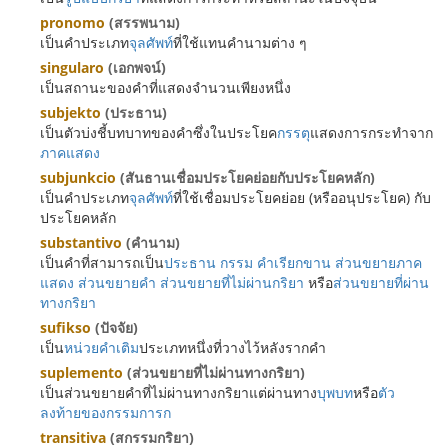
pronomo
(สรรพนาม)
เป็นคำประเภท
จุลศัพท์
ที่ใช้แทนคำนามต่าง ๆ
singularo
(เอกพจน์)
เป็นสถานะของคำที่แสดงจำนวนเพียงหนึ่ง
subjekto
(ประธาน)
เป็นตัวบ่งชี้บทบาทของคำซึ่งในประโยค
กรรตุ
แสดงการกระทำจาก
ภาคแสดง
subjunkcio
(สันธานเชื่อมประโยคย่อยกับประโยคหลัก)
เป็นคำประเภท
จุลศัพท์
ที่ใช้เชื่อมประโยคย่อย (หรืออนุประโยค) กับ
ประโยคหลัก
substantivo
(คำนาม)
เป็นคำที่สามารถเป็น
ประธาน
กรรม
คำเรียกขาน
ส่วนขยายภาค
แสดง
ส่วนขยายคำ
ส่วนขยายที่ไม่ผ่านกริยา
หรือ
ส่วนขยายที่ผ่าน
ทางกริยา
sufikso
(ปัจจัย)
เป็น
หน่วยคำเติม
ประเภทหนึ่งที่วางไว้หลังรากคำ
suplemento
(ส่วนขยายที่ไม่ผ่านทางกริยา)
เป็นส่วนขยายคำที่ไม่ผ่านทางกริยาแต่ผ่านทาง
บุพบท
หรือ
ตัว
ลงท้ายของกรรมการก
transitiva
(สกรรมกริยา)