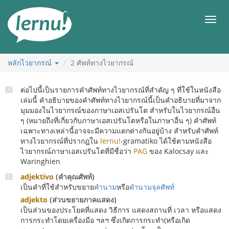
ไป
ยัง
เมนู
สารบัญ
หลักไวยากรณ์
2
ศัพท์ทางไวยากรณ์
ต่อไปนี้เป็นรายการคำศัพท์ทางไวยากรณ์ที่สำคัญ ๆ ที่ใช้ในหนังสือ
เล่มนี้ คำอธิบายของคำศัพท์ทางไวยากรณ์นี้เป็นคำอธิบายที่มาจาก
มุมมองในไวยากรณ์ของภาษาเอสเปรันโต สำหรับในไวยากรณ์อื่น
ๆ (หมายถึงที่เกี่ยวกับภาษาเอสเปรันโตหรือในภาษาอื่น ๆ) คำศัพท์
เฉพาะทางเหล่านี้อาจจะมีความแตกต่างกันอยู่บ้าง สำหรับคำศัพท์
ทางไวยากรณ์ที่ปรากฎใน
lernu!
-gramatiko ได้ใช้ตามหนังสือ
ไวยากรณ์ภาษาเอสเปรันโตที่มีชื่อว่า
PAG
ของ Kalocsay และ
Waringhien
adjektivo
(คำคุณศัพท์)
เป็นคำที่ใช้สำหรับขยาย
คำนาม
หรือ
คำนามจุลศัพท์
adjekto
(ส่วนขยายภาคแสดง)
เป็นส่วนของประโยคที่แสดง วิธีการ แสดงสถานที่ เวลา หรือแสดง
การกระทำโดยเครื่องมือ ฯลฯ ซึ่งเกิดการกระทำ(หรือเกิด