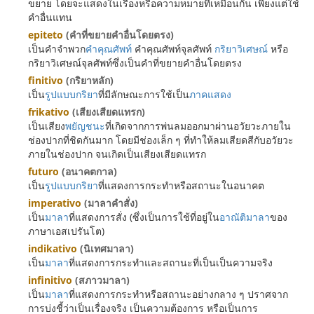
ขยาย โดยจะแสดงในเรื่องหรือความหมายที่เหมือนกัน เพียงแต่ใช้
คำอื่นแทน
epiteto
(คำที่ขยายคำอื่นโดยตรง)
เป็นคำจำพวก
คำคุณศัพท์
คำคุณศัพท์จุลศัพท์
กริยาวิเศษณ์
หรือ
กริยาวิเศษณ์จุลศัพท์ซึ่งเป็นคำที่ขยายคำอื่นโดยตรง
finitivo
(กริยาหลัก)
เป็น
รูปแบบกริยา
ที่มีลักษณะการใช้เป็น
ภาคแสดง
frikativo
(เสียงเสียดแทรก)
เป็นเสียง
พยัญชนะ
ที่เกิดจากการพ่นลมออกมาผ่านอวัยวะภายใน
ช่องปากที่ชิดกันมาก โดยมีช่องเล็ก ๆ ที่ทำให้ลมเสียดสีกับอวัยวะ
ภายในช่องปาก จนเกิดเป็นเสียงเสียดแทรก
futuro
(อนาคตกาล)
เป็น
รูปแบบกริยา
ที่แสดงการกระทำหรือสถานะในอนาคต
imperativo
(มาลาคำสั่ง)
เป็น
มาลา
ที่แสดงการสั่ง (ซึ่งเป็นการใช้ที่อยู่ใน
อาณัติมาลา
ของ
ภาษาเอสเปรันโต)
indikativo
(นิเทศมาลา)
เป็น
มาลา
ที่แสดงการกระทำและสถานะที่เป็นเป็นความจริง
infinitivo
(สภาวมาลา)
เป็น
มาลา
ที่แสดงการกระทำหรือสถานะอย่างกลาง ๆ ปราศจาก
การบ่งชี้ว่าเป็นเรื่องจริง เป็นความต้องการ หรือเป็นการ