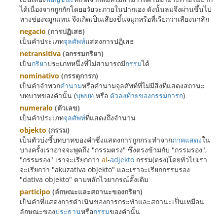
ได้เนื่องจากถูกกักโดยอวัยวะภายในปากเอง ดังนั้นลมจึงผ่านขึ้นไป
ทางช่องจมูกแทน จึงเกิดเป็นเสียงขึ้นจมูกหรือที่เรียกว่าเสียงนาสิก
negacio
(การปฏิเสธ)
เป็นคำประเภท
จุลศัพท์
แสดงการปฏิเสธ
netransitiva
(อกรรมกริยา)
เป็น
กริยา
ประเภทหนึ่งที่ไม่สามารถมี
กรรม
ได้
nominativo
(กรรตุการก)
เป็นคำจำพวก
คำนาม
หรือคำนามจุลศัพท์ที่ไม่มีสิ่งที่แสดงสถานะ
บทบาทของคำนั้น (
บุพบท
หรือ
ตัวลงท้ายของกรรมการก
)
numeralo
(ตัวเลข)
เป็นคำประเภท
จุลศัพท์
ที่แสดงถึงจำนวน
objekto
(กรรม)
เป็นตัวบ่งชี้บทบาทของคำซึ่งแสดงการถูกกระทำจาก
ภาคแสดง
ใน
บางครั้งเราอาจจะพูดถึง "กรรมตรง" ซึ่งตรงข้ามกับ "กรรมรอง",
"กรรมรอง" เราจะเรียกกว่า
al
-
adjekto
กรรม(ตรง)โดยทั่วไปเรา
จะเรียกว่า "akuzativa objekto" และเราจะเรียกกรรมรอง
"dativa objekto" ตามหลักไวยากรณ์ดั้งเดิม
participo
(ลักษณะและสถานะของกริยา)
เป็นคำที่แสดงการดำเนินของการกระทำและสถานะเป็นเหมือน
ลักษณะของ
ประธาน
หรือ
กรรม
ของคำนั้น