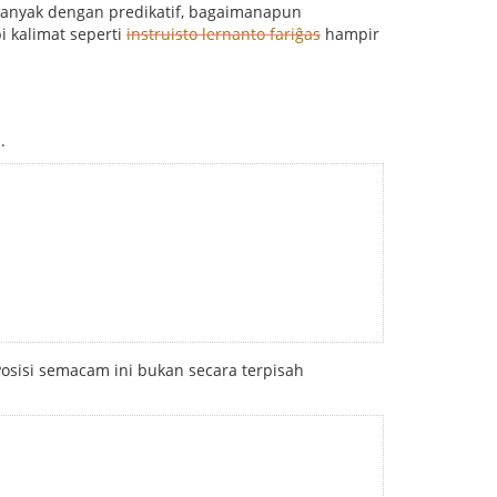
banyak dengan predikatif, bagaimanapun
 kalimat seperti
instruisto lernanto fariĝas
hampir
.
Posisi semacam ini bukan secara terpisah