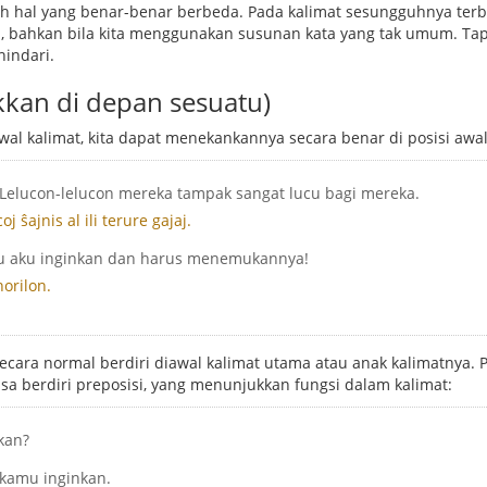
h hal yang benar-benar berbeda. Pada kalimat sesungguhnya ter
, bahkan bila kita menggunakan susunan kata yang tak umum. Tapi
hindari.
kkan di depan sesuatu)
wal kalimat, kita dapat menekankannya secara benar di posisi awal
 Lelucon-lelucon mereka tampak sangat lucu bagi mereka.
oj ŝajnis al ili terure gajaj.
itu aku inginkan dan harus menemukannya!
norilon.
secara normal berdiri diawal kalimat utama atau anak kalimatnya. 
sa berdiri preposisi, yang menunjukkan fungsi dalam kalimat:
kan?
 kamu inginkan.