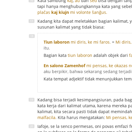
Kata sambung
kaj
,
aŭ
dan
sed
bisa dengan tanpa
tapi hanya menghubungkannya kata yang seb
plaĉas
kaj kiujn
mi volonte ŝanĝus.
Kadang kita dapat meletakkan bagian kalimat, 
susunan kalimat yang tidak biasa:
Tiun laboron
mi diris, ke mi faros.
=
Mi diris
itu.
Bagian kata
tiun laboron
adalah objek dari
f
En salono Zamenhof
mi pensas, ke okazas n
aku berpikir, bahwa sekarang sedang terjadi
Kata tempat adjektif tidak menunjukkan temp
Kadang bisa terjadi kesimpangsiuran, pada bagi
kata kerja dari kalimat utama, karena mereka pa
kalimat, kita secara pasti tidak dapat meminda
malfacila.
Kita harus mengatakan:
Mi pensas, ke
Iafoje, se la senco permesas, oni povas emfazi