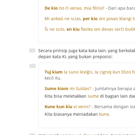
De kio
tio ĉi venas, mia filino?
- Dari apa ba
Mi ankaŭ ne scias,
per kio
oni povas klarigi t
Ŝi ne sciis,
en kiu
flanko oni devas serĉi but
Secara prinsip juga kata-kata lain, yang berko
depan kata KI, yang bukan preposisi:
Tuj kiam
la suno leviĝis, la cignoj kun Elizo f
kecil itu.
Sume kiom
mi ŝuldas?
- Jumlahnya berapa 
Kita bisa meletakkan
sume
di bagian lain dar
Kune kun kiu
vi venis?
- Bersama dengan si
Kita biasanya meniadakan
kune
.