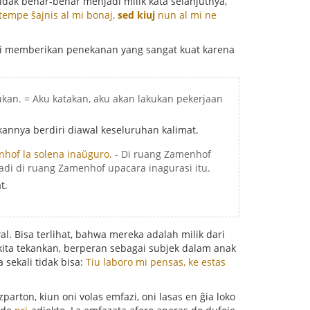
dak benar-benar menjadi milik kata selanjutnya,
atempe ŝajnis al mi bonaj,
sed kiuj
nun al mi ne
 Ini memberikan penekanan yang sangat kuat karena
kukan. = Aku katakan, aku akan lakukan pekerjaan
nnya berdiri diawal keseluruhan kalimat.
hof la solena inaŭguro.
- Di ruang Zamenhof
jadi di ruang Zamenhof upacara inagurasi itu.
t.
l. Bisa terlihat, bahwa mereka adalah milik dari
n kita tekankan, berperan sebagai subjek dalam anak
sekali tidak bisa:
Tiu laboro mi pensas, ke estas
zparton, kiun oni volas emfazi, oni lasas en ĝia loko