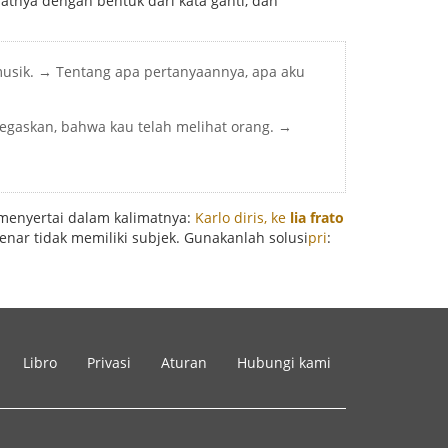
patnya dengan bentuk dari kata ganti, dan
 musik. → Tentang apa pertanyaannya, apa aku
egaskan, bahwa kau telah melihat orang. →
s menyertai dalam kalimatnya:
Karlo diris, ke
lia frato
nar tidak memiliki subjek. Gunakanlah solusi
pri
:
Libro
Privasi
Aturan
Hubungi kami