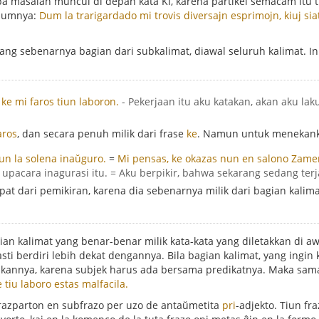
 masalah muncul di depan kata KI, karena partikel semacam itu ti
elumnya:
Dum la trarigardado mi trovis diversajn esprimojn, kiuj si
yang sebenarnya bagian dari subkalimat, diawal seluruh kalimat.
, ke mi faros tiun laboron.
- Pekerjaan itu aku katakan, akan aku la
aros
, dan secara penuh milik dari frase
ke
. Namun untuk menekanka
un la solena inaŭguro.
=
Mi pensas, ke okazas nun en salono Zamen
 upacara inagurasi itu. = Aku berpikir, bahwa sekarang sedang ter
at dari pemikiran, karena dia sebenarnya milik dari bagian kalima
an kalimat yang benar-benar milik kata-kata yang diletakkan di awa
sti berdiri lebih dekat dengannya. Bila bagian kalimat, yang ingi
hkannya, karena subjek harus ada bersama predikatnya. Maka sama 
 tiu laboro estas malfacila.
 frazparton en subfrazo per uzo de antaŭmetita
pri
-adjekto. Tiun fra