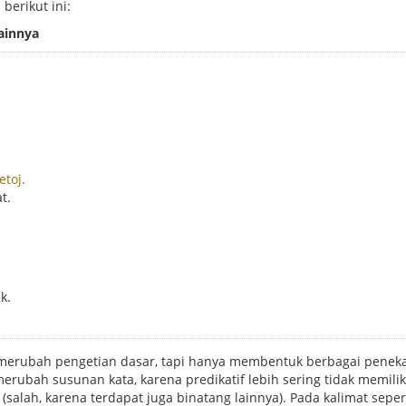
erikut ini:
lainnya
toj.
t.
k.
ak merubah pengetian dasar, tapi hanya membentuk berbagai pene
erubah susunan kata, karena predikatif lebih sering tidak memil
(salah, karena terdapat juga binatang lainnya). Pada kalimat seper