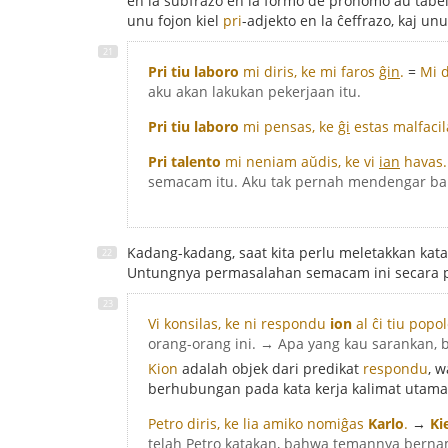
en la subfrazo en la formo de pronomo aŭ tabelv
unu fojon kiel
pri
-adjekto en la ĉeffrazo, kaj un
Pri tiu laboro
mi diris, ke mi faros
ĝin
.
=
Mi d
aku akan lakukan pekerjaan itu.
Pri tiu laboro
mi pensas, ke
ĝi
estas malfacil
Pri talento
mi neniam aŭdis, ke vi
ian
havas.
semacam itu. Aku tak pernah mendengar ba
Kadang-kadang, saat kita perlu meletakkan kata K
Untungnya permasalahan semacam ini secara pr
Vi konsilas, ke ni respondu
ion
al ĉi tiu popol
orang-orang ini. → Apa yang kau sarankan, 
Kion
adalah objek dari predikat
respondu
, 
berhubungan pada kata kerja kalimat utam
Petro diris, ke lia amiko nomiĝas
Karlo
.
→
Ki
telah Petro katakan, bahwa temannya bern