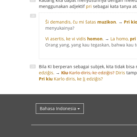
Kadang kita dapat menyusunnya dengan meleta
menggunakan adjektif
pri
sebagai kata tanya a
Ŝi demandis, ĉu mi ŝatas
muzikon
.
→
Pri ki
menyukainya?
Vi asertis, ke vi vidis
homon
.
→
La homo,
pri
Orang yang, yang kau tegaskan, bahwa kau t
Bila KI berperan sebagai subjek, kita tidak bi
edziĝis.
→
Kiu
Karlo diris, ke edziĝis?
Diris
tampa
Pri kiu
Karlo diris, ke
li
edziĝis?
Bahasa Indonesia