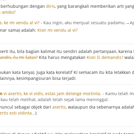
berhubungan dengan
diris
, yang barangkali memberikan arti yang
a amiko?
s, ke mi vendu al vi?
- Kau ingin, aku menjual sesuatu padamu.→A
enar sama) adalah:
Kion mi vendu al vi?
rti itu, bila bagian kalimat itu sendiri adalah pertanyaan, karen
ndis, ĉu mi ŝatas?
Kita harus mengatakan
Kion ŝi demandis?
wala
kan kata tanya). Juga kata korelatif KI semacam itu kita letakkan di
lainnya, kesimpangsiuran bisa terjadi:
un
vi asertis, ke vi vidis, estas jam delonge mortinta.
- Kamu telah m
kau telah melihat, adalah telah sejak lama meninggal.
uncul sebagai objek dari
asertis
, walaupun dia sebenarnya adala
rtis esti vidinta...
)