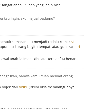
 sangat aneh. Pilihan yang lebih bisa
pa kau ingin, aku mejual padamu?
a bentuk semacam itu menjadi terlalu rumit:
Ŝi
upun itu kurang begitu tempat, atau gunakan
pri
-
awal anak kalimat. Bila kata korelatif KI benar-
enegaskan, bahwa kamu telah melihat orang. →
h objek dari
vidis
. (Disini bisa membangunnya