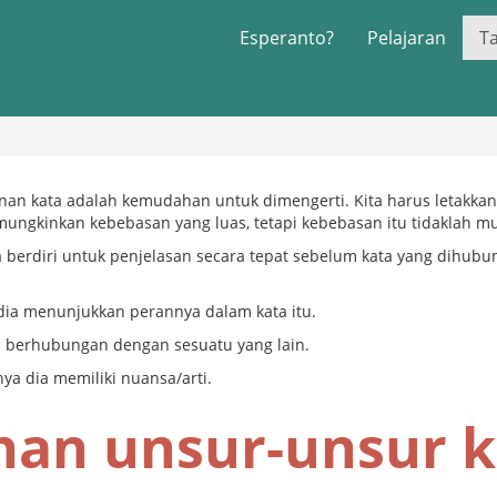
Esperanto?
Pelajaran
T
n kata adalah kemudahan untuk dimengerti. Kita harus letakkan
mungkinkan kebebasan yang luas, tetapi kebebasan itu tidaklah mu
 berdiri untuk penjelasan secara tepat sebelum kata yang dihubu
 dia menunjukkan perannya dalam kata itu.
a berhubungan dengan sesuatu yang lain.
nya dia memiliki nuansa/arti.
nan unsur-unsur k