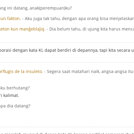
rang ini datang, anak(perempuan)ku?
iun fakton.
- Aku juga tak tahu, dengan apa orang bisa menjelaskan 
iketon kun manĝeblaĵoj.
- Dia belum tahu, di ujung kita harus men
laborasi dengan kata KI, dapat berdiri di depannya, tapi kita seca
orflugis de la insuleto.
- Segera saat matahari naik, angsa-angsa i
aku berhutang?
i kalimat.
apa dia datang?