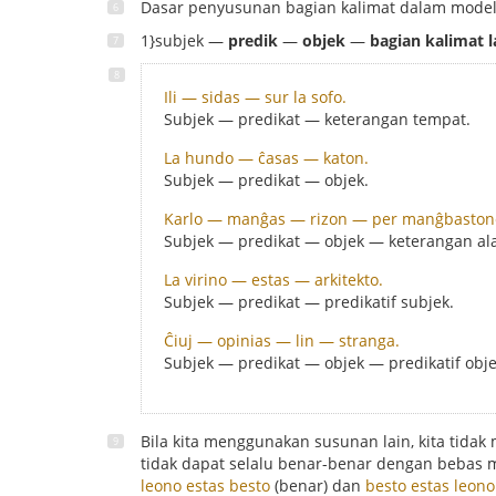
Dasar penyusunan bagian kalimat dalam model b
1}subjek —
predik
—
objek
—
bagian kalimat 
Ili — sidas — sur la sofo.
Subjek — predikat — keterangan tempat.
La hundo — ĉasas — katon.
Subjek — predikat — objek.
Karlo — manĝas — rizon — per manĝbastone
Subjek — predikat — objek — keterangan ala
La virino — estas — arkitekto.
Subjek — predikat — predikatif subjek.
Ĉiuj — opinias — lin — stranga.
Subjek — predikat — objek — predikatif obje
Bila kita menggunakan susunan lain, kita tid
tidak dapat selalu benar-benar dengan bebas m
leono estas besto
(benar) dan
besto estas leono