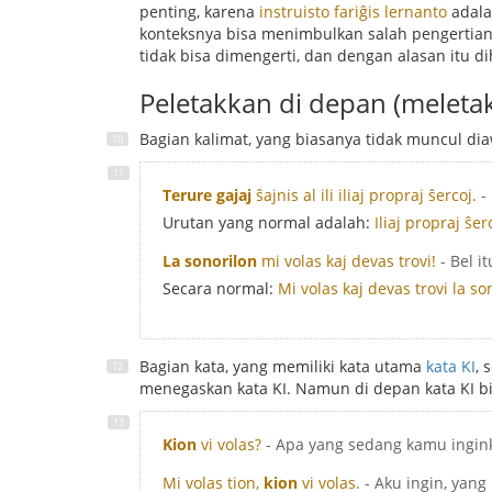
penting, karena
instruisto fariĝis lernanto
adala
konteksnya bisa menimbulkan salah pengertian
tidak bisa dimengerti, dan dengan alasan itu di
Peletakkan di depan (meleta
Bagian kalimat, yang biasanya tidak muncul dia
Terure gajaj
ŝajnis al ili iliaj propraj ŝercoj.
-
Urutan yang normal adalah:
Iliaj propraj ŝerc
La sonorilon
mi volas kaj devas trovi!
- Bel 
Secara normal:
Mi volas kaj devas trovi la so
Bagian kata, yang memiliki kata utama
kata KI
, 
menegaskan kata KI. Namun di depan kata KI bi
Kion
vi volas?
- Apa yang sedang kamu ingin
Mi volas tion,
kion
vi volas.
- Aku ingin, yang