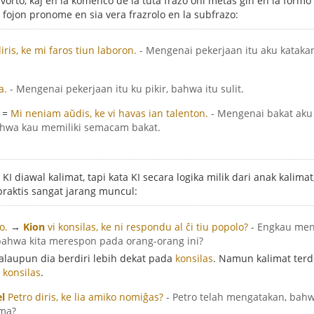
orto, kaj en la komenco de la tuta frazo oni metas ĝin en la form
u fojon pronome en sia vera frazrolo en la subfrazo:
iris, ke mi faros tiun laboron.
- Mengenai pekerjaan itu aku katak
a.
- Mengenai pekerjaan itu ku pikir, bahwa itu sulit.
=
Mi neniam aŭdis, ke vi havas ian talenton.
- Mengenai bakat aku
hwa kau memiliki semacam bakat.
I diawal kalimat, tapi kata KI secara logika milik dari anak kalimat
aktis sangat jarang muncul:
o.
→
Kion
vi konsilas, ke ni respondu al ĉi tiu popolo?
- Engkau men
bahwa kita merespon pada orang-orang ini?
walaupun dia berdiri lebih dekat pada
konsilas
. Namun kalimat terd
a
konsilas
.
el
Petro diris, ke lia amiko nomiĝas?
- Petro telah mengatakan, bah
ama?