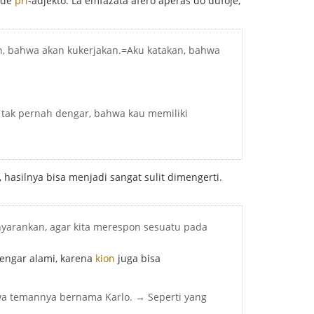
o de
pri
-adjekto. La emfazata afero aperas do dufoje,
an, bahwa akan kukerjakan.=Aku katakan, bahwa
 tak pernah dengar, bahwa kau memiliki
, hasilnya bisa menjadi sangat sulit dimengerti.
yarankan, agar kita merespon sesuatu pada
engar alami, karena
kion
juga bisa
wa temannya bernama Karlo. → Seperti yang