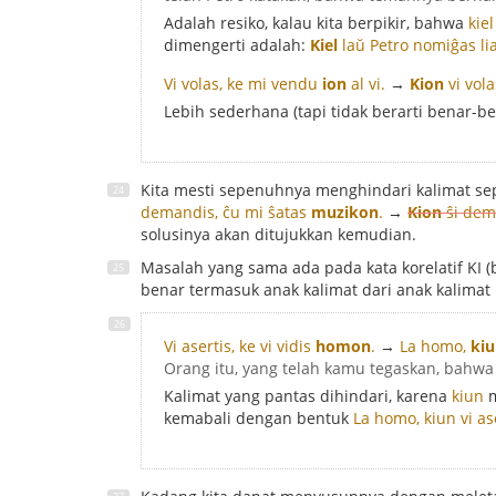
Adalah resiko, kalau kita berpikir, bahwa
kiel
dimengerti adalah:
Kiel
laŭ Petro nomiĝas li
Vi volas, ke mi vendu
ion
al vi.
→
Kion
vi vola
Lebih sederhana (tapi tidak berarti benar-b
Kita mesti sepenuhnya menghindari kalimat sepe
demandis, ĉu mi ŝatas
muzikon
.
→
Kion
ŝi dema
solusinya akan ditujukkan kemudian.
Masalah yang sama ada pada kata korelatif KI (bu
benar termasuk anak kalimat dari anak kalimat 
Vi asertis, ke vi vidis
homon
.
→
La homo,
ki
Orang itu, yang telah kamu tegaskan, bahwa 
Kalimat yang pantas dihindari, karena
kiun
m
kemabali dengan bentuk
La homo, kiun vi ase