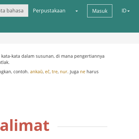
ata bahasa
Perpustakaan
ID
Masuk
 kata-kata dalam susunan, di mana pengertiannya
tlak.
ngkan, contoh.
ankaŭ
,
eĉ
,
tre
,
nur
. Juga
ne
harus
alimat