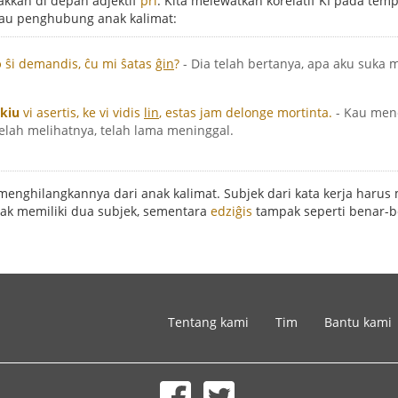
kkan di depan adjektif
pri
. Kita melewatkan korelatif KI pada tem
tau penghubung anak kalimat:
o
ŝi demandis, ĉu mi ŝatas
ĝin
?
- Dia telah bertanya, apa aku suka
 kiu
vi asertis, ke vi vidis
lin
, estas jam delonge mortinta.
- Kau men
elah melihatnya, telah lama meninggal.
sa menghilangkannya dari anak kalimat. Subjek dari kata kerja haru
k memiliki dua subjek, sementara
edziĝis
tampak seperti benar-be
Tentang kami
Tim
Bantu kami