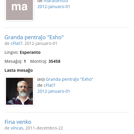
de
maratonisto
2012-januaro-01
Granda pentraĵo "Exho"
de
cFlat7
, 2012-januaro-01
Lingvo:
Esperanto
Mesaĝoj:
1
Montroj:
35458
Lasta mesaĝo
(eo)
Granda pentraĵo "Exho"
de
cFlat7
2012-januaro-01
Fina venko
de
vincas
, 2011-decembro-22