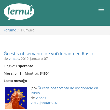
Al
la
Men
enhavo
Forumo
Humuro
Ĝi estis observanto de voĉdonado en Rusio
de
vincas
, 2012-januaro-07
Lingvo:
Esperanto
Mesaĝoj:
1
Montroj:
34604
Lasta mesaĝo
(eo)
Ĝi estis observanto de voĉdonado en
Rusio
de
vincas
2012-januaro-07