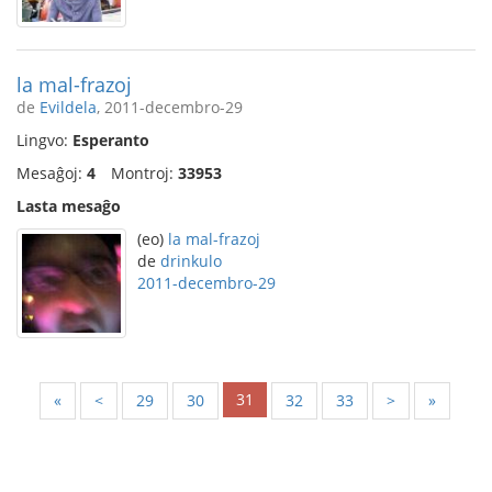
la mal-frazoj
de
Evildela
, 2011-decembro-29
Lingvo:
Esperanto
Mesaĝoj:
4
Montroj:
33953
Lasta mesaĝo
(eo)
la mal-frazoj
de
drinkulo
2011-decembro-29
31
«
<
29
30
32
33
>
»