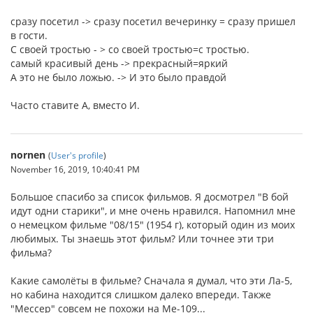
сразу посетил -> сразу посетил вечеринку = сразу пришел
в гости.
С своей тростью - > со своей тростью=с тростью.
самый красивый день -> прекрасный=яркий
А это не было ложью. -> И это было правдой
Часто ставите А, вместо И.
nornen
(
User's profile
)
November 16, 2019, 10:40:41 PM
Большое спасибо за список фильмов. Я досмотрел "В бой
идут одни старики", и мне очень нравился. Напомнил мне
о немецком фильме "08/15" (1954 г), который один из моих
любимых. Ты знаешь этот фильм? Или точнее эти три
фильма?
Какие самолёты в фильме? Сначала я думал, что эти Ла-5,
но кабина находится слишком далеко впереди. Также
"Мессер" совсем не похожи на Me-109...