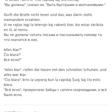
“Вы должны”, сказал он, “быть быстрыми и молчаливыми.”
Dürft die Briefe nicht lesen und das, was darin steht,
niemandem erzählen.
Vi ne rajtas legi la leterojn kaj rakonti tion, kio estas skribita
en ili, al neniu.
Вы не должны читать письма и пассказывать никому то,
что значится в них.
Alles klar?”
Ĉio klara?”
Всё ясно?”
“Alles klar”, riefen die Hasen mit den schnellen Schuhen, und
alles war klar.
“Ĉio klara”, kriis la Leporoj kun la rapidaj Ŝuoj, kaj ĉio estis
klara.
“Всё ясно”, прокричали Зайцы с сапоги-скороходыми, и всё
было ясно.