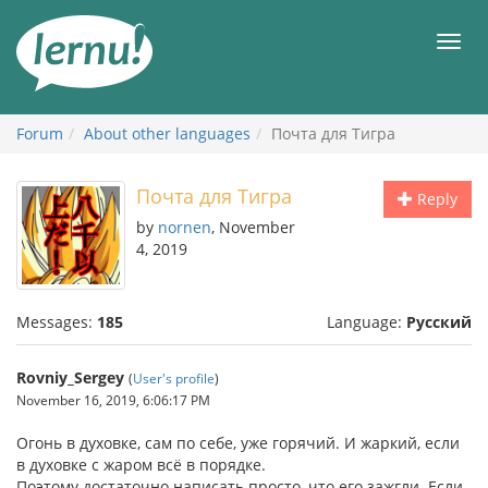
Skip
to
Men
the
content
Forum
About other languages
Почта для Тигра
Почта для Тигра
Reply
by
nornen
, November
4, 2019
Messages:
185
Language:
Русский
Rovniy_Sergey
(
User's profile
)
November 16, 2019, 6:06:17 PM
Огонь в духовке, сам по себе, уже горячий. И жаркий, если
в духовке с жаром всё в порядке.
Поэтому достаточно написать просто, что его зажгли. Если