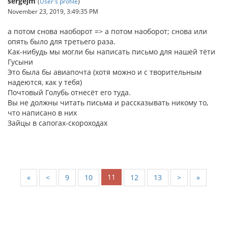
sergejm
(
User's profile
)
November 23, 2019, 3:49:35 PM
а потом снова наоборот => а потом наоборот; снова или
опять было для третьего раза.
Как-нибудь мы могли бы написать письмо для нашей тёти
Гусыни
Это была бы авиапочта (хотя можно и с творительным
надеются, как у тебя)
Почтовый Голубь отнесёт его туда.
Вы не должны читать письма и рассказывать никому то,
что написано в них
Зайцы в сапогах-скороходах
11
«
<
9
10
12
13
>
»