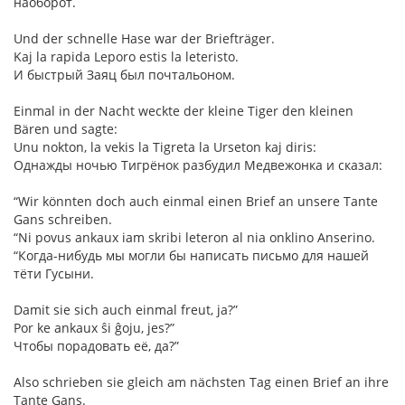
наоборот.
Und der schnelle Hase war der Briefträger.
Kaj la rapida Leporo estis la leteristo.
И быстрый Заяц был почтальоном.
Einmal in der Nacht weckte der kleine Tiger den kleinen
Bären und sagte:
Unu nokton, la vekis la Tigreta la Urseton kaj diris:
Однажды ночью Тигрёнок разбудил Медвежонка и сказал:
“Wir könnten doch auch einmal einen Brief an unsere Tante
Gans schreiben.
“Ni povus ankaux iam skribi leteron al nia onklino Anserino.
“Когда-нибудь мы могли бы написать письмо для нашей
тёти Гусыни.
Damit sie sich auch einmal freut, ja?”
Por ke ankaux ŝi ĝoju, jes?”
Чтобы порадовать её, да?”
Also schrieben sie gleich am nächsten Tag einen Brief an ihre
Tante Gans.