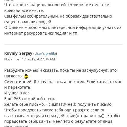
Что касается национальностей, то жили все вместе и
воевали все вместе.
Сам фильм собирательный, на образах деиствительно
существовавших людей.
О фильме можно много интересной информации узнать из
интернет ресурсов "Википедия" и тп.
Rovniy_Sergey
(
User's profile
)
November 17, 2019, 4:27:04 AM
Разбудить ночью и сказать, пока ты не заснул(уснул), это
наглость.
Симпатичней: Я хочу сказать, а не хотел. Если хотел, то мог
и перехотеть.
И ушел в лес.
Ещё РАЗ спокойной ночи.
желать себе письмо. - симпатичней: получить письмо.
Чтобы порадовать также тебя один раз(это если он
высказывает о цели своих действии(отправителя)) - чтобы
порадовать себя, как ты меня(это о результате от лица
получателя).