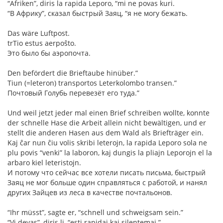
“Afriken”, diris la rapida Leporo, “mi ne povas kuri.
“В Африку”, сказал быстрый Заяц, “я не могу бежать.
Das wäre Luftpost.
trTio estus aerpoŝto.
Это было бы аэропочта.
Den befördert die Brieftaube hinüber.”
Tiun (=leteron) transportos Leterkolombo transen.”
Почтовый Голубь перевезёт его туда.”
Und weil jetzt jeder mal einen Brief schreiben wollte, konnte
der schnelle Hase die Arbeit allein nicht bewältigen, und er
stellt die anderen Hasen aus dem Wald als Briefträger ein.
Kaj ĉar nun ĉiu volis skribi leterojn, la rapida Leporo sola ne
plu povis “venki” la laboron, kaj dungis la pliajn Leporojn el la
arbaro kiel leteristojn.
И потому что сейчас все хотели писать письма, быстрый
Заяц не мог больше один справляться с работой, и нанял
других Зайцев из леса в качестве почтальонов.
“Ihr müsst”, sagte er, “schnell und schweigsam sein.”
“Vi devas”, diris li, “esti rapidaj kaj silentemaj.”