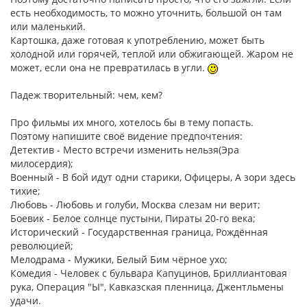
есть необходимость, то можно уточнить, большой он там
или маленький.
Картошка, даже готовая к употреблению, может быть
холодной или горячей, теплой или обжигающей. Жаром не
может, если она не превратилась в угли.
Падеж творительный: чем, кем?
Про фильмы их много, хотелось бы в тему попасть.
Поэтому напишите своё видение предпочтения:
Детектив - Место встречи изменить нельзя(Эра
милосердия);
Военный - В бой идут одни старики, Офицеры, А зори здесь
тихие;
Любовь - Любовь и голуби, Москва слезам ни верит;
Боевик - Белое солнце пустыни, Пираты 20-го века;
Исторический - Государственная граница, Рождённая
революцией;
Мелодрама - Мужики, Белый Бим чёрное ухо;
Комедия - Человек с бульвара Капуцинов, Бриллиантовая
рука, Операция "Ы", Кавказская пленница, Джентльмены
удачи.