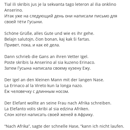
Tial ili skribis jus je la sekvanta tago leteron al ilia onklino
Anserino.
Итак уже на следующий день они написали письмо для
своей тёти Гусыни.
Schöne Grüße, alles Gute und wie es ihr gehe.
Belajn salutojn, ĉion bonan, kaj kak ŝi fartas.
Привет, пока, и как её дела.
Dann schrieb die Gans an ihren Vetter Igel.
Poste skribis la Anserino al sia kuzeno Erinaco.
Затем Гусына написала своему кузену Ежу.
Der Igel an den kleinen Mann mit der langen Nase.
La Erinaco al la Vireto kun la longa nazo.
Ёж человечку с длинным носом.
Der Elefant wollte an seine Frau nach Afrika schreiben.
La Elefanto volis skribi al sia edzina Afriken.
Слон хотел написать своей женей в Африку.
“Nach Afrika”, sagte der schnelle Hase, “kann ich nicht laufen.