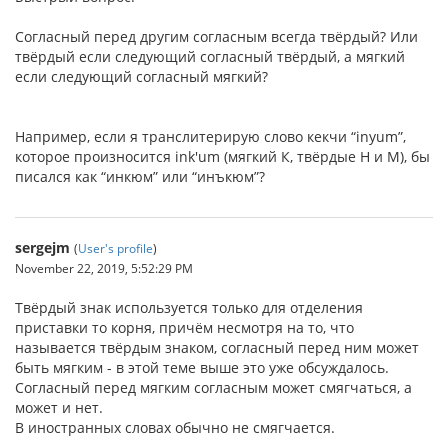
Согласный перед другим согласным всегда твёрдый? Или
твёрдый если следующий согласный твёрдый, а мягкий
если следующий согласный мягкий?
Например, если я транслитерирую слово кекчи “inyum”,
которое произносится ink'um (мягкий К, твёрдые Н и М), бы
писался как “инкюм” или “инъкюм”?
sergejm
(
User's profile
)
November 22, 2019, 5:52:29 PM
Твёрдый знак используется только для отделения
приставки то корня, причём несмотря на то, что
называется твёрдым знаком, согласный перед ним может
быть мягким - в этой теме выше это уже обсуждалось.
Согласный перед мягким согласным может смягчаться, а
может и нет.
В иностранных словах обычно не смягчается.