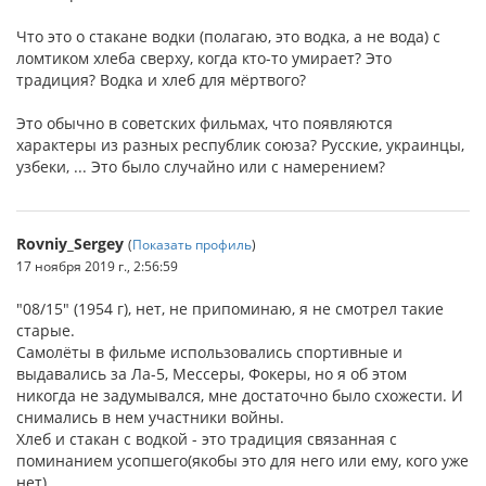
Что это о стакане водки (полагаю, это водка, а не вода) с
ломтиком хлеба сверху, когда кто-то умирает? Это
традиция? Водка и хлеб для мёртвого?
Это обычно в советских фильмах, что появляются
характеры из разных республик союза? Русские, украинцы,
узбеки, ... Это было случайно или с намерением?
Rovniy_Sergey
(
Показать профиль
)
17 ноября 2019 г., 2:56:59
"08/15" (1954 г), нет, не припоминаю, я не смотрел такие
старые.
Самолёты в фильме использовались спортивные и
выдавались за Ла-5, Мессеры, Фокеры, но я об этом
никогда не задумывался, мне достаточно было схожести. И
снимались в нем участники войны.
Хлеб и стакан с водкой - это традиция связанная с
поминанием усопшего(якобы это для него или ему, кого уже
нет).