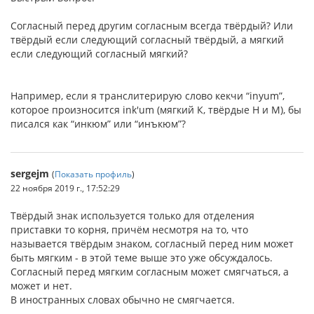
Согласный перед другим согласным всегда твёрдый? Или
твёрдый если следующий согласный твёрдый, а мягкий
если следующий согласный мягкий?
Например, если я транслитерирую слово кекчи “inyum”,
которое произносится ink'um (мягкий К, твёрдые Н и М), бы
писался как “инкюм” или “инъкюм”?
sergejm
(
Показать профиль
)
22 ноября 2019 г., 17:52:29
Твёрдый знак используется только для отделения
приставки то корня, причём несмотря на то, что
называется твёрдым знаком, согласный перед ним может
быть мягким - в этой теме выше это уже обсуждалось.
Согласный перед мягким согласным может смягчаться, а
может и нет.
В иностранных словах обычно не смягчается.