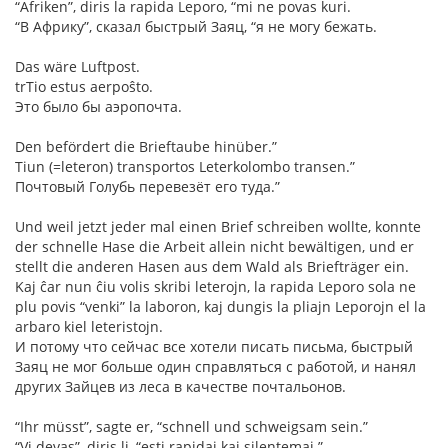
“Afriken”, diris la rapida Leporo, “mi ne povas kuri.
“В Африку”, сказал быстрый Заяц, “я не могу бежать.
Das wäre Luftpost.
trTio estus aerpoŝto.
Это было бы аэропочта.
Den befördert die Brieftaube hinüber.”
Tiun (=leteron) transportos Leterkolombo transen.”
Почтовый Голубь перевезёт его туда.”
Und weil jetzt jeder mal einen Brief schreiben wollte, konnte
der schnelle Hase die Arbeit allein nicht bewältigen, und er
stellt die anderen Hasen aus dem Wald als Briefträger ein.
Kaj ĉar nun ĉiu volis skribi leterojn, la rapida Leporo sola ne
plu povis “venki” la laboron, kaj dungis la pliajn Leporojn el la
arbaro kiel leteristojn.
И потому что сейчас все хотели писать письма, быстрый
Заяц не мог больше один справляться с работой, и нанял
других Зайцев из леса в качестве почтальонов.
“Ihr müsst”, sagte er, “schnell und schweigsam sein.”
“Vi devas”, diris li, “esti rapidaj kaj silentemaj.”