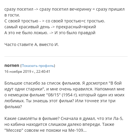
сразу посетил -> сразу посетил вечеринку = сразу пришел
в гости.
С своей тростью - > со своей тростью=с тростью.
самый красивый день -> прекрасный=яркий
А это не было ложью. -> И это было правдой
Часто ставите А, вместо И.
nornen
(
Показать профиль
)
16 ноября 2019 г., 22:40:41
Большое спасибо за список фильмов. Я досмотрел "В бой
идут одни старики", и мне очень нравился. Напомнил мне
о немецком фильме "08/15" (1954 г), который один из моих
любимых. Ты знаешь этот фильм? Или точнее эти три
фильма?
Какие самолёты в фильме? Сначала я думал, что эти Ла-5,
но кабина находится слишком далеко впереди. Также
"Мессер" совсем не похожи на Me-109...