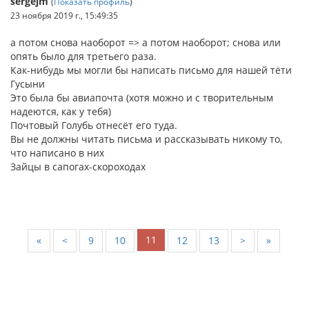
sergejm
(
Показать профиль
)
23 ноября 2019 г., 15:49:35
а потом снова наоборот => а потом наоборот; снова или
опять было для третьего раза.
Как-нибудь мы могли бы написать письмо для нашей тёти
Гусыни
Это была бы авиапочта (хотя можно и с творительным
надеются, как у тебя)
Почтовый Голубь отнесёт его туда.
Вы не должны читать письма и рассказывать никому то,
что написано в них
Зайцы в сапогах-скороходах
11
«
<
9
10
12
13
>
»