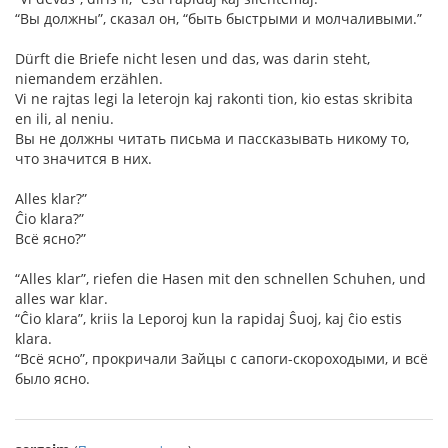
“Вы должны”, сказал он, “быть быстрыми и молчаливыми.”
Dürft die Briefe nicht lesen und das, was darin steht,
niemandem erzählen.
Vi ne rajtas legi la leterojn kaj rakonti tion, kio estas skribita
en ili, al neniu.
Вы не должны читать письма и пассказывать никому то,
что значится в них.
Alles klar?”
Ĉio klara?”
Всё ясно?”
“Alles klar”, riefen die Hasen mit den schnellen Schuhen, und
alles war klar.
“Ĉio klara”, kriis la Leporoj kun la rapidaj Ŝuoj, kaj ĉio estis
klara.
“Всё ясно”, прокричали Зайцы с сапоги-скороходыми, и всё
было ясно.