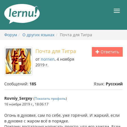
К
содержанию
Мен
Форум
О других языках
Почта для Тигра
Почта для Тигра
Ответить
от
nornen
, 4 ноября
2019 г.
Сообщений:
185
Язык:
Русский
Rovniy_Sergey
(
Показать профиль
)
16 ноября 2019 г., 18:06:17
Огонь в духовке, сам по себе, уже горячий. И жаркий, если
в духовке с жаром всё в порядке.
Поэтому достаточно написать просто, что его зажгли. Если