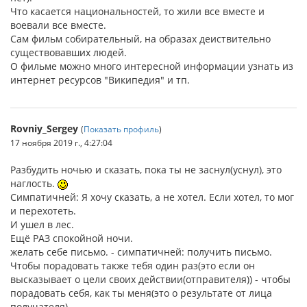
Что касается национальностей, то жили все вместе и
воевали все вместе.
Сам фильм собирательный, на образах деиствительно
существовавших людей.
О фильме можно много интересной информации узнать из
интернет ресурсов "Википедия" и тп.
Rovniy_Sergey
(
Показать профиль
)
17 ноября 2019 г., 4:27:04
Разбудить ночью и сказать, пока ты не заснул(уснул), это
наглость.
Симпатичней: Я хочу сказать, а не хотел. Если хотел, то мог
и перехотеть.
И ушел в лес.
Ещё РАЗ спокойной ночи.
желать себе письмо. - симпатичней: получить письмо.
Чтобы порадовать также тебя один раз(это если он
высказывает о цели своих действии(отправителя)) - чтобы
порадовать себя, как ты меня(это о результате от лица
получателя).