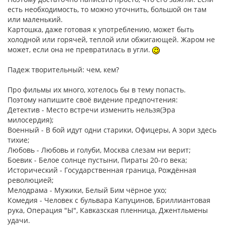
есть необходимость, то можно уточнить, большой он там
или маленький.
Картошка, даже готовая к употреблению, может быть
холодной или горячей, теплой или обжигающей. Жаром не
может, если она не превратилась в угли.
Падеж творительный: чем, кем?
Про фильмы их много, хотелось бы в тему попасть.
Поэтому напишите своё видение предпочтения:
Детектив - Место встречи изменить нельзя(Эра
милосердия);
Военный - В бой идут одни старики, Офицеры, А зори здесь
тихие;
Любовь - Любовь и голуби, Москва слезам ни верит;
Боевик - Белое солнце пустыни, Пираты 20-го века;
Исторический - Государственная граница, Рождённая
революцией;
Мелодрама - Мужики, Белый Бим чёрное ухо;
Комедия - Человек с бульвара Капуцинов, Бриллиантовая
рука, Операция "Ы", Кавказская пленница, Джентльмены
удачи.