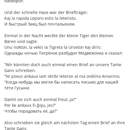
наоборот.
Und der schnelle Hase war der Briefträger.
Kaj la rapida Leporo estis la leteristo.
И быстрый Заяц был почтальоном.
Einmal in der Nacht weckte der kleine Tiger den kleinen
Bären und sagte:
Unu nokton, la vekis la Tigreta la Urseton kaj diris:
Однажды ночью Тигрёнок разбудил Медвежонка и сказал:
“Wir könnten doch auch einmal einen Brief an unsere Tante
Gans schreiben.
“Ni povus ankaux iam skribi leteron al nia onklino Anserino.
“Когда-нибудь мы могли бы написать письмо для нашей
тёти Гусыни.
Damit sie sich auch einmal freut, ja?”
Por ke ankaux ŝi ĝoju, jes?”
Чтобы порадовать её, да?”
Also schrieben sie gleich am nächsten Tag einen Brief an ihre
Tante Gans.