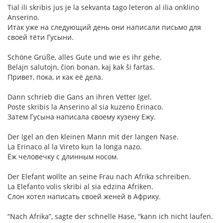
Tial ili skribis jus je la sekvanta tago leteron al ilia onklino
Anserino.
Итак уже на следующий день они написали письмо для
своей тёти Гусыни.
Schöne Grüße, alles Gute und wie es ihr gehe.
Belajn salutojn, ĉion bonan, kaj kak ŝi fartas.
Привет, пока, и как её дела.
Dann schrieb die Gans an ihren Vetter Igel.
Poste skribis la Anserino al sia kuzeno Erinaco.
Затем Гусына написала своему кузену Ежу.
Der Igel an den kleinen Mann mit der langen Nase.
La Erinaco al la Vireto kun la longa nazo.
Ёж человечку с длинным носом.
Der Elefant wollte an seine Frau nach Afrika schreiben.
La Elefanto volis skribi al sia edzina Afriken.
Слон хотел написать своей женей в Африку.
“Nach Afrika”, sagte der schnelle Hase, “kann ich nicht laufen.