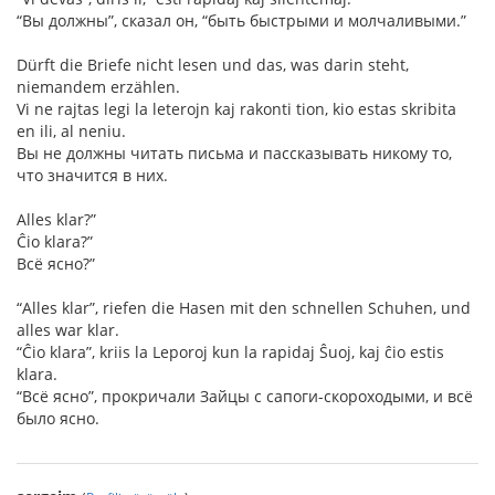
“Вы должны”, сказал он, “быть быстрыми и молчаливыми.”
Dürft die Briefe nicht lesen und das, was darin steht,
niemandem erzählen.
Vi ne rajtas legi la leterojn kaj rakonti tion, kio estas skribita
en ili, al neniu.
Вы не должны читать письма и пассказывать никому то,
что значится в них.
Alles klar?”
Ĉio klara?”
Всё ясно?”
“Alles klar”, riefen die Hasen mit den schnellen Schuhen, und
alles war klar.
“Ĉio klara”, kriis la Leporoj kun la rapidaj Ŝuoj, kaj ĉio estis
klara.
“Всё ясно”, прокричали Зайцы с сапоги-скороходыми, и всё
было ясно.