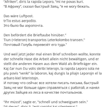
“Afriken”, diris la rapida Leporo, “mi ne povas kuri.
“В Африку”, сказал быстрый Заяц, “я не могу бежать.
Das wäre Luftpost.
trTio estus aerpoŝto.
Это было бы аэропочта.
Den befördert die Brieftaube hinüber.”
Tiun (=leteron) transportos Leterkolombo transen.”
Почтовый Голубь перевезёт его туда.”
Und weil jetzt jeder mal einen Brief schreiben wollte, konnte
der schnelle Hase die Arbeit allein nicht bewältigen, und er
stellt die anderen Hasen aus dem Wald als Briefträger ein.
Kaj ĉar nun ĉiu volis skribi leterojn, la rapida Leporo sola ne
plu povis “venki” la laboron, kaj dungis la pliajn Leporojn el la
arbaro kiel leteristojn.
И потому что сейчас все хотели писать письма, быстрый
Заяц не мог больше один справляться с работой, и нанял
других Зайцев из леса в качестве почтальонов.
“Ihr müsst”, sagte er, “schnell und schweigsam sein.”
“Vi devas”, diris li, “esti rapidaj kaj silentemaj.”