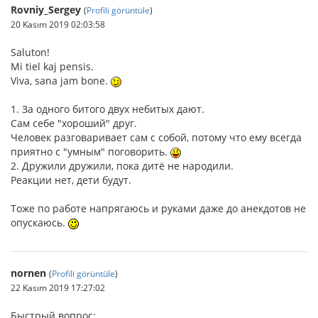
Rovniy_Sergey
(
Profili görüntüle
)
20 Kasım 2019 02:03:58
Saluton!
Mi tiel kaj pensis.
Viva, sana jam bone.
1. За одного битого двух небитых дают.
Сам себе "хороший" друг.
Человек разговаривает сам с собой, потому что ему всегда
приятно с "умным" поговорить.
2. Дружили дружили, пока дитё не народили.
Реакции нет, дети будут.
Тоже по работе напрягаюсь и руками даже до анекдотов не
опускаюсь.
nornen
(
Profili görüntüle
)
22 Kasım 2019 17:27:02
Быстрый вопрос: