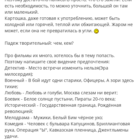
есть необходимость, то можно уточнить, большой он там
или маленький.
Картошка, даже готовая к употреблению, может быть
холодной или горячей, теплой или обжигающей. Жаром не
может, если она не превратилась в угли.
Падеж творительный: чем, кем?
Про фильмы их много, хотелось бы в тему попасть.
Поэтому напишите своё видение предпочтения:
Детектив - Место встречи изменить нельзя(Эра
милосердия);
Военный - В бой идут одни старики, Офицеры, А зори здесь
тихие;
Любовь - Любовь и голуби, Москва слезам ни верит;
Боевик - Белое солнце пустыни, Пираты 20-го века;
Исторический - Государственная граница, Рождённая
революцией;
Мелодрама - Мужики, Белый Бим чёрное ухо;
Комедия - Человек с бульвара Капуцинов, Бриллиантовая
рука, Операция "Ы", Кавказская пленница, Джентльмены
удачи.