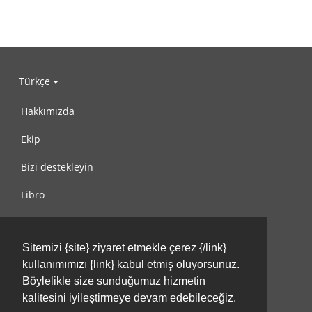
Türkçe
Hakkımızda
Ekip
Bizi destekleyin
Libro
Gizlilik Politikası
Sitemizi {site} ziyaret etmekle çerez {/link}
Kullanım Koşulları
kullanımımızı {link} kabul etmiş oluyorsunuz.
Bize ulaşın
Böylelikle size sunduğumuz hizmetin
kalitesini iyileştirmeye devam edebileceğiz.