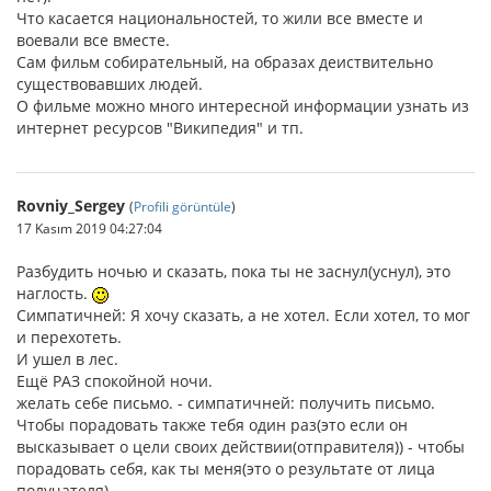
Что касается национальностей, то жили все вместе и
воевали все вместе.
Сам фильм собирательный, на образах деиствительно
существовавших людей.
О фильме можно много интересной информации узнать из
интернет ресурсов "Википедия" и тп.
Rovniy_Sergey
(
Profili görüntüle
)
17 Kasım 2019 04:27:04
Разбудить ночью и сказать, пока ты не заснул(уснул), это
наглость.
Симпатичней: Я хочу сказать, а не хотел. Если хотел, то мог
и перехотеть.
И ушел в лес.
Ещё РАЗ спокойной ночи.
желать себе письмо. - симпатичней: получить письмо.
Чтобы порадовать также тебя один раз(это если он
высказывает о цели своих действии(отправителя)) - чтобы
порадовать себя, как ты меня(это о результате от лица
получателя).