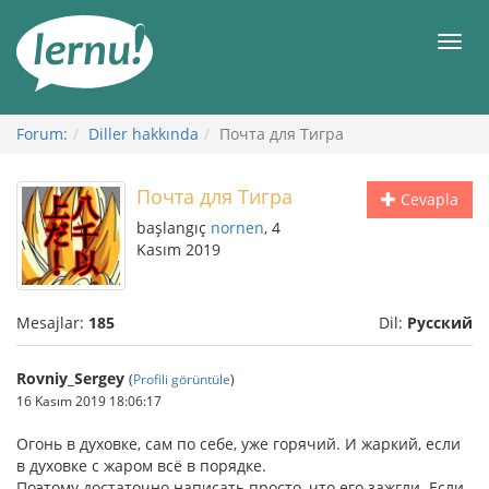
İçerik
Görüntüleme
Men
Forum:
Diller hakkında
Почта для Тигра
Почта для Тигра
Cevapla
başlangıç
nornen
, 4
Kasım 2019
Mesajlar:
185
Dil:
Русский
Rovniy_Sergey
(
Profili görüntüle
)
16 Kasım 2019 18:06:17
Огонь в духовке, сам по себе, уже горячий. И жаркий, если
в духовке с жаром всё в порядке.
Поэтому достаточно написать просто, что его зажгли. Если