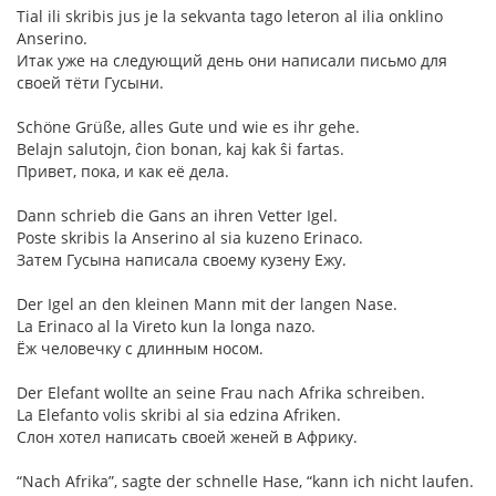
Tial ili skribis jus je la sekvanta tago leteron al ilia onklino
Anserino.
Итак уже на следующий день они написали письмо для
своей тёти Гусыни.
Schöne Grüße, alles Gute und wie es ihr gehe.
Belajn salutojn, ĉion bonan, kaj kak ŝi fartas.
Привет, пока, и как её дела.
Dann schrieb die Gans an ihren Vetter Igel.
Poste skribis la Anserino al sia kuzeno Erinaco.
Затем Гусына написала своему кузену Ежу.
Der Igel an den kleinen Mann mit der langen Nase.
La Erinaco al la Vireto kun la longa nazo.
Ёж человечку с длинным носом.
Der Elefant wollte an seine Frau nach Afrika schreiben.
La Elefanto volis skribi al sia edzina Afriken.
Слон хотел написать своей женей в Африку.
“Nach Afrika”, sagte der schnelle Hase, “kann ich nicht laufen.