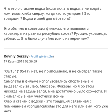
Что это о стакане водки (полагаю, это водка, а не вода) с
ломтиком хлеба сверху, когда кто-то умирает? Это
традиция? Водка и хлеб для мёртвого?
Это обычно в советских фильмах, что появляются
характеры из разных республик союза? Русские, украинцы,
узбеки, ... Это было случайно или с намерением?
Rovniy_Sergey
(
Profili görüntüle
)
17 Kasım 2019 02:56:59
"08/15" (1954 г), нет, не припоминаю, я не смотрел такие
старые.
Самолёты в фильме использовались спортивные и
выдавались за Ла-5, Мессеры, Фокеры, но я об этом
никогда не задумывался, мне достаточно было схожести. И
снимались в нем участники войны.
Хлеб и стакан с водкой - это традиция связанная с
поминанием усопшего(якобы это для него или ему, кого уже
нет).