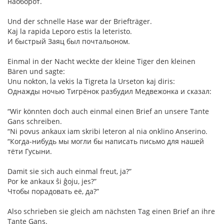
наоборот.
Und der schnelle Hase war der Briefträger.
Kaj la rapida Leporo estis la leteristo.
И быстрый Заяц был почтальоном.
Einmal in der Nacht weckte der kleine Tiger den kleinen
Bären und sagte:
Unu nokton, la vekis la Tigreta la Urseton kaj diris:
Однажды ночью Тигрёнок разбудил Медвежонка и сказал:
“Wir könnten doch auch einmal einen Brief an unsere Tante
Gans schreiben.
“Ni povus ankaux iam skribi leteron al nia onklino Anserino.
“Когда-нибудь мы могли бы написать письмо для нашей
тёти Гусыни.
Damit sie sich auch einmal freut, ja?”
Por ke ankaux ŝi ĝoju, jes?”
Чтобы порадовать её, да?”
Also schrieben sie gleich am nächsten Tag einen Brief an ihre
Tante Gans.