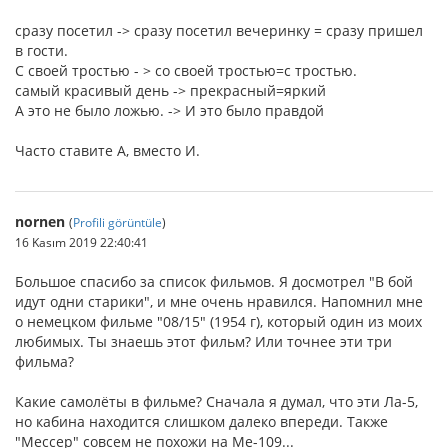
сразу посетил -> сразу посетил вечеринку = сразу пришел
в гости.
С своей тростью - > со своей тростью=с тростью.
самый красивый день -> прекрасный=яркий
А это не было ложью. -> И это было правдой
Часто ставите А, вместо И.
nornen
(
Profili görüntüle
)
16 Kasım 2019 22:40:41
Большое спасибо за список фильмов. Я досмотрел "В бой
идут одни старики", и мне очень нравился. Напомнил мне
о немецком фильме "08/15" (1954 г), который один из моих
любимых. Ты знаешь этот фильм? Или точнее эти три
фильма?
Какие самолёты в фильме? Сначала я думал, что эти Ла-5,
но кабина находится слишком далеко впереди. Также
"Мессер" совсем не похожи на Me-109...