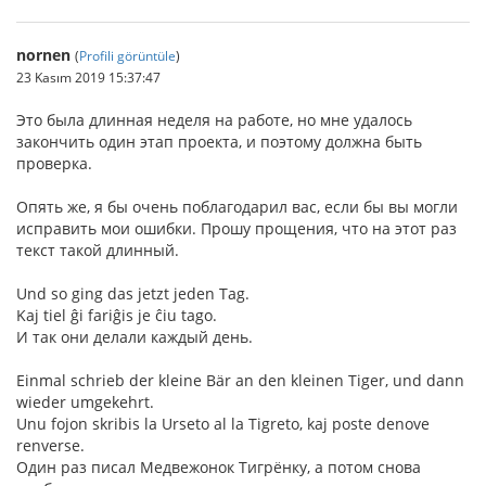
nornen
(
Profili görüntüle
)
23 Kasım 2019 15:37:47
Это была длинная неделя на работе, но мне удалось
закончить один этап проекта, и поэтому должна быть
проверка.
Опять же, я бы очень поблагодарил вас, если бы вы могли
исправить мои ошибки. Прошу прощения, что на этот раз
текст такой длинный.
Und so ging das jetzt jeden Tag.
Kaj tiel ĝi fariĝis je ĉiu tago.
И так они делали каждый день.
Einmal schrieb der kleine Bär an den kleinen Tiger, und dann
wieder umgekehrt.
Unu fojon skribis la Urseto al la Tigreto, kaj poste denove
renverse.
Один раз писал Медвежонок Тигрёнку, а потом снова