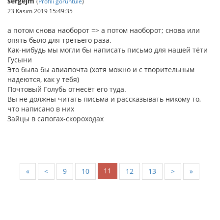
sergejm
(
Profili görüntüle
)
23 Kasım 2019 15:49:35
а потом снова наоборот => а потом наоборот; снова или
опять было для третьего раза.
Как-нибудь мы могли бы написать письмо для нашей тёти
Гусыни
Это была бы авиапочта (хотя можно и с творительным
надеются, как у тебя)
Почтовый Голубь отнесёт его туда.
Вы не должны читать письма и рассказывать никому то,
что написано в них
Зайцы в сапогах-скороходах
11
«
<
9
10
12
13
>
»