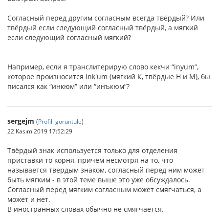
Согласный перед другим согласным всегда твёрдый? Или
твёрдый если следующий согласный твёрдый, а мягкий
если следующий согласный мягкий?
Например, если я транслитерирую слово кекчи “inyum”,
которое произносится ink'um (мягкий К, твёрдые Н и М), бы
писался как “инкюм” или “инъкюм”?
sergejm
(
Profili görüntüle
)
22 Kasım 2019 17:52:29
Твёрдый знак используется только для отделения
приставки то корня, причём несмотря на то, что
называется твёрдым знаком, согласный перед ним может
быть мягким - в этой теме выше это уже обсуждалось.
Согласный перед мягким согласным может смягчаться, а
может и нет.
В иностранных словах обычно не смягчается.