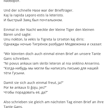
наоборот.
Und der schnelle Hase war der Briefträger.
Kaj la rapida Leporo estis la leteristo.
И быстрый Заяц был почтальоном.
Einmal in der Nacht weckte der kleine Tiger den kleinen
Bären und sagte:
Unu nokton, la vekis la Tigreta la Urseton kaj diris:
Однажды ночью Тигрёнок разбудил Медвежонка и сказал:
“Wir könnten doch auch einmal einen Brief an unsere Tante
Gans schreiben.
“Ni povus ankaux iam skribi leteron al nia onklino Anserino.
“Когда-нибудь мы могли бы написать письмо для нашей
тёти Гусыни.
Damit sie sich auch einmal freut, ja?”
Por ke ankaux ŝi ĝoju, jes?”
Чтобы порадовать её, да?”
Also schrieben sie gleich am nächsten Tag einen Brief an ihre
Tante Gans.