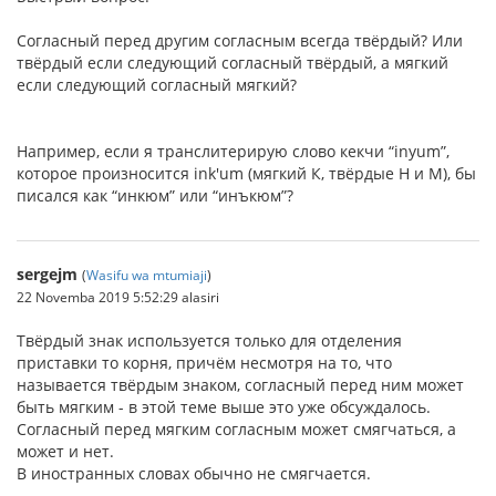
Согласный перед другим согласным всегда твёрдый? Или
твёрдый если следующий согласный твёрдый, а мягкий
если следующий согласный мягкий?
Например, если я транслитерирую слово кекчи “inyum”,
которое произносится ink'um (мягкий К, твёрдые Н и М), бы
писался как “инкюм” или “инъкюм”?
sergejm
(
Wasifu wa mtumiaji
)
22 Novemba 2019 5:52:29 alasiri
Твёрдый знак используется только для отделения
приставки то корня, причём несмотря на то, что
называется твёрдым знаком, согласный перед ним может
быть мягким - в этой теме выше это уже обсуждалось.
Согласный перед мягким согласным может смягчаться, а
может и нет.
В иностранных словах обычно не смягчается.