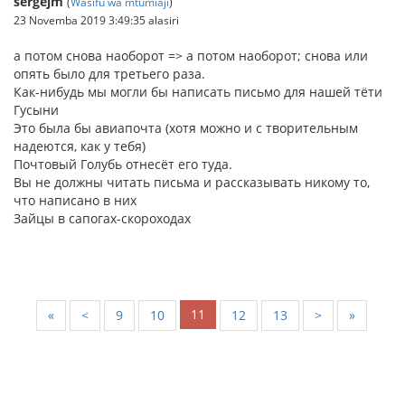
sergejm
(
Wasifu wa mtumiaji
)
23 Novemba 2019 3:49:35 alasiri
а потом снова наоборот => а потом наоборот; снова или
опять было для третьего раза.
Как-нибудь мы могли бы написать письмо для нашей тёти
Гусыни
Это была бы авиапочта (хотя можно и с творительным
надеются, как у тебя)
Почтовый Голубь отнесёт его туда.
Вы не должны читать письма и рассказывать никому то,
что написано в них
Зайцы в сапогах-скороходах
11
«
<
9
10
12
13
>
»