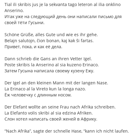
Tial ili skribis jus je la sekvanta tago leteron al ilia onklino
Anserino.
Итак уже на следующий день они написали письмо для
своей тёти Гусыни.
Schöne Grüße, alles Gute und wie es ihr gehe.
Belajn salutojn, ĉion bonan, kaj kak ŝi fartas.
Привет, пока, и как её дела.
Dann schrieb die Gans an ihren Vetter Igel.
Poste skribis la Anserino al sia kuzeno Erinaco.
Затем Гусына написала своему кузену Ежу.
Der Igel an den kleinen Mann mit der langen Nase.
La Erinaco al la Vireto kun la longa nazo.
Ёж человечку с длинным носом.
Der Elefant wollte an seine Frau nach Afrika schreiben.
La Elefanto volis skribi al sia edzina Afriken.
Слон хотел написать своей женей в Африку.
“Nach Afrika”, sagte der schnelle Hase, “kann ich nicht laufen.