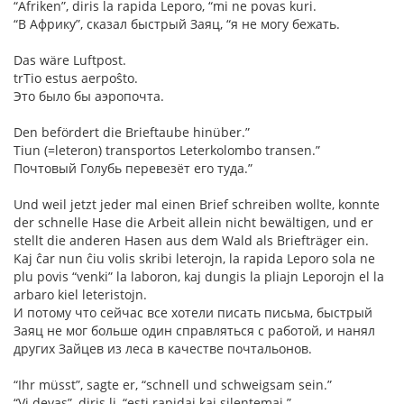
“Afriken”, diris la rapida Leporo, “mi ne povas kuri.
“В Африку”, сказал быстрый Заяц, “я не могу бежать.
Das wäre Luftpost.
trTio estus aerpoŝto.
Это было бы аэропочта.
Den befördert die Brieftaube hinüber.”
Tiun (=leteron) transportos Leterkolombo transen.”
Почтовый Голубь перевезёт его туда.”
Und weil jetzt jeder mal einen Brief schreiben wollte, konnte
der schnelle Hase die Arbeit allein nicht bewältigen, und er
stellt die anderen Hasen aus dem Wald als Briefträger ein.
Kaj ĉar nun ĉiu volis skribi leterojn, la rapida Leporo sola ne
plu povis “venki” la laboron, kaj dungis la pliajn Leporojn el la
arbaro kiel leteristojn.
И потому что сейчас все хотели писать письма, быстрый
Заяц не мог больше один справляться с работой, и нанял
других Зайцев из леса в качестве почтальонов.
“Ihr müsst”, sagte er, “schnell und schweigsam sein.”
“Vi devas”, diris li, “esti rapidaj kaj silentemaj.”