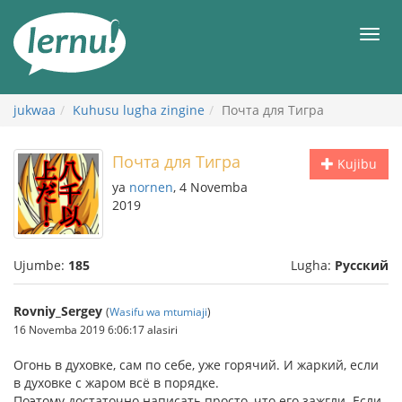
Kwa
maudhui
orod
jukwaa
Kuhusu lugha zingine
Почта для Тигра
Почта для Тигра
Kujibu
ya
nornen
, 4 Novemba
2019
Ujumbe:
185
Lugha:
Русский
Rovniy_Sergey
(
Wasifu wa mtumiaji
)
16 Novemba 2019 6:06:17 alasiri
Огонь в духовке, сам по себе, уже горячий. И жаркий, если
в духовке с жаром всё в порядке.
Поэтому достаточно написать просто, что его зажгли. Если