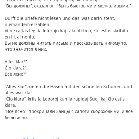
“Вы должны”, сказал он, “быть быстрыми и молчаливыми.”
Dürft die Briefe nicht lesen und das, was darin steht,
niemandem erzählen.
Vi ne rajtas legi la leterojn kaj rakonti tion, kio estas skribita
en ili, al neniu.
Вы не должны читать письма и пассказывать никому то,
что значится в них.
Alles klar?”
Ĉio klara?”
Всё ясно?”
“Alles klar”, riefen die Hasen mit den schnellen Schuhen, und
alles war klar.
“Ĉio klara”, kriis la Leporoj kun la rapidaj Ŝuoj, kaj ĉio estis
klara.
“Всё ясно”, прокричали Зайцы с сапоги-скороходыми, и всё
было ясно.