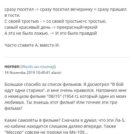
сразу посетил -> сразу посетил вечеринку = сразу пришел
в гости.
С своей тростью - > со своей тростью=с тростью.
самый красивый день -> прекрасный=яркий
А это не было ложью. -> И это было правдой
Часто ставите А, вместо И.
nornen
(
Wasifu wa mtumiaji
)
16 Novemba 2019 10:40:41 alasiri
Большое спасибо за список фильмов. Я досмотрел "В бой
идут одни старики", и мне очень нравился. Напомнил мне
о немецком фильме "08/15" (1954 г), который один из моих
любимых. Ты знаешь этот фильм? Или точнее эти три
фильма?
Какие самолёты в фильме? Сначала я думал, что эти Ла-5,
но кабина находится слишком далеко впереди. Также
"Мессер" совсем не похожи на Me-109...