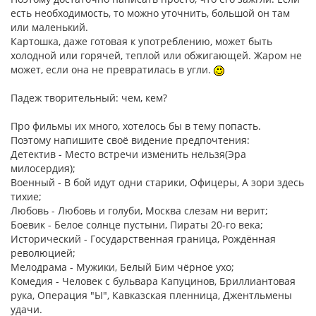
есть необходимость, то можно уточнить, большой он там
или маленький.
Картошка, даже готовая к употреблению, может быть
холодной или горячей, теплой или обжигающей. Жаром не
может, если она не превратилась в угли.
Падеж творительный: чем, кем?
Про фильмы их много, хотелось бы в тему попасть.
Поэтому напишите своё видение предпочтения:
Детектив - Место встречи изменить нельзя(Эра
милосердия);
Военный - В бой идут одни старики, Офицеры, А зори здесь
тихие;
Любовь - Любовь и голуби, Москва слезам ни верит;
Боевик - Белое солнце пустыни, Пираты 20-го века;
Исторический - Государственная граница, Рождённая
революцией;
Мелодрама - Мужики, Белый Бим чёрное ухо;
Комедия - Человек с бульвара Капуцинов, Бриллиантовая
рука, Операция "Ы", Кавказская пленница, Джентльмены
удачи.