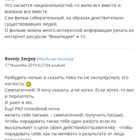
Что касается национальностей, то жили все вместе и
воевали все вместе.
Сам фильм собирательный, на образах деиствительно
существовавших людей.
О фильме можно много интересной информации узнать из
интернет ресурсов "Википедия" и тп.
Rovniy_Sergey
(
Wasifu wa mtumiaji
)
17 Novemba 2019 4:27:04 asubuhi
Разбудить ночью и сказать, пока ты не заснул(уснул), это
наглость.
Симпатичней: Я хочу сказать, а не хотел. Если хотел, то мог
и перехотеть.
И ушел в лес.
Ещё РАЗ спокойной ночи.
желать себе письмо. - симпатичней: получить письмо.
Чтобы порадовать также тебя один раз(это если он
высказывает о цели своих действии(отправителя)) - чтобы
порадовать себя, как ты меня(это о результате от лица
получателя).