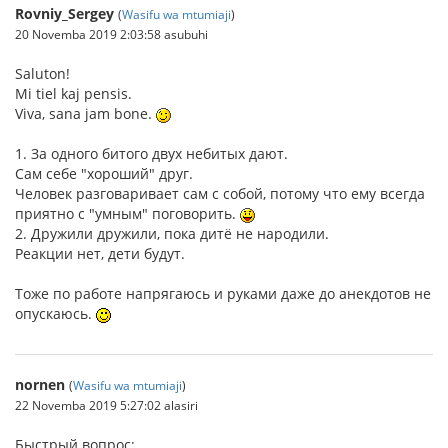
Rovniy_Sergey
(
Wasifu wa mtumiaji
)
20 Novemba 2019 2:03:58 asubuhi
Saluton!
Mi tiel kaj pensis.
Viva, sana jam bone.
1. За одного битого двух небитых дают.
Сам себе "хороший" друг.
Человек разговаривает сам с собой, потому что ему всегда
приятно с "умным" поговорить.
2. Дружили дружили, пока дитё не народили.
Реакции нет, дети будут.
Тоже по работе напрягаюсь и руками даже до анекдотов не
опускаюсь.
nornen
(
Wasifu wa mtumiaji
)
22 Novemba 2019 5:27:02 alasiri
Быстрый вопрос: