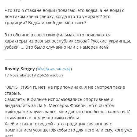
Что это о стакане водки (полагаю, это водка, а не вода) с
ломтиком хлеба сверху, когда кто-то умирает? Это
традиция? Водка и хлеб для мёртвого?
Это обычно в советских фильмах, что появляются
характеры из разных республик союза? Русские, украинцы,
узбеки, ... Это было случайно или с намерением?
Rovniy_Sergey
(
Wasifu wa mtumiaji
)
17 Novemba 2019 2:56:59 asubuhi
"08/15" (1954 г), нет, не припоминаю, я не смотрел такие
старые.
Самолёты в фильме использовались спортивные и
выдавались за Ла-5, Мессеры, Фокеры, но я об этом
никогда не задумывался, мне достаточно было схожести. И
снимались в нем участники войны.
Хлеб и стакан с водкой - это традиция связанная с
поминанием усопшего(якобы это для него или ему, кого уже
нет).