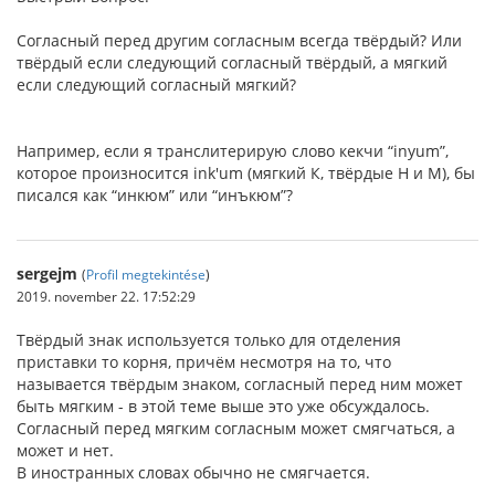
Согласный перед другим согласным всегда твёрдый? Или
твёрдый если следующий согласный твёрдый, а мягкий
если следующий согласный мягкий?
Например, если я транслитерирую слово кекчи “inyum”,
которое произносится ink'um (мягкий К, твёрдые Н и М), бы
писался как “инкюм” или “инъкюм”?
sergejm
(
Profil megtekintése
)
2019. november 22. 17:52:29
Твёрдый знак используется только для отделения
приставки то корня, причём несмотря на то, что
называется твёрдым знаком, согласный перед ним может
быть мягким - в этой теме выше это уже обсуждалось.
Согласный перед мягким согласным может смягчаться, а
может и нет.
В иностранных словах обычно не смягчается.