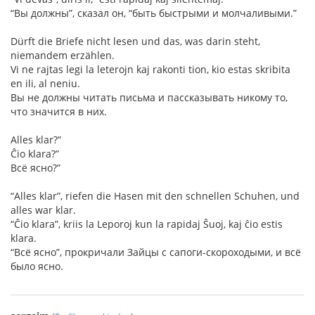
“Вы должны”, сказал он, “быть быстрыми и молчаливыми.”
Dürft die Briefe nicht lesen und das, was darin steht,
niemandem erzählen.
Vi ne rajtas legi la leterojn kaj rakonti tion, kio estas skribita
en ili, al neniu.
Вы не должны читать письма и пассказывать никому то,
что значится в них.
Alles klar?”
Ĉio klara?”
Всё ясно?”
“Alles klar”, riefen die Hasen mit den schnellen Schuhen, und
alles war klar.
“Ĉio klara”, kriis la Leporoj kun la rapidaj Ŝuoj, kaj ĉio estis
klara.
“Всё ясно”, прокричали Зайцы с сапоги-скороходыми, и всё
было ясно.