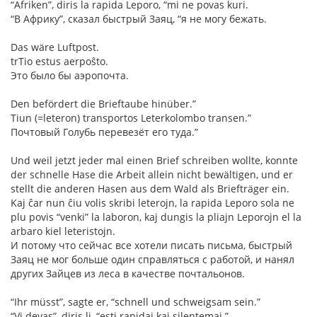
“Afriken”, diris la rapida Leporo, “mi ne povas kuri.
“В Африку”, сказал быстрый Заяц, “я не могу бежать.
Das wäre Luftpost.
trTio estus aerpoŝto.
Это было бы аэропочта.
Den befördert die Brieftaube hinüber.”
Tiun (=leteron) transportos Leterkolombo transen.”
Почтовый Голубь перевезёт его туда.”
Und weil jetzt jeder mal einen Brief schreiben wollte, konnte
der schnelle Hase die Arbeit allein nicht bewältigen, und er
stellt die anderen Hasen aus dem Wald als Briefträger ein.
Kaj ĉar nun ĉiu volis skribi leterojn, la rapida Leporo sola ne
plu povis “venki” la laboron, kaj dungis la pliajn Leporojn el la
arbaro kiel leteristojn.
И потому что сейчас все хотели писать письма, быстрый
Заяц не мог больше один справляться с работой, и нанял
других Зайцев из леса в качестве почтальонов.
“Ihr müsst”, sagte er, “schnell und schweigsam sein.”
“Vi devas”, diris li, “esti rapidaj kaj silentemaj.”