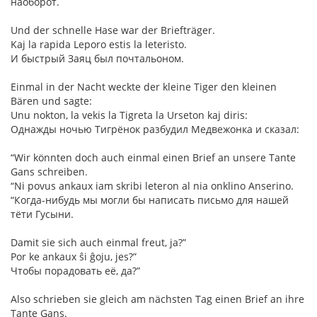
наоборот.
Und der schnelle Hase war der Briefträger.
Kaj la rapida Leporo estis la leteristo.
И быстрый Заяц был почтальоном.
Einmal in der Nacht weckte der kleine Tiger den kleinen
Bären und sagte:
Unu nokton, la vekis la Tigreta la Urseton kaj diris:
Однажды ночью Тигрёнок разбудил Медвежонка и сказал:
“Wir könnten doch auch einmal einen Brief an unsere Tante
Gans schreiben.
“Ni povus ankaux iam skribi leteron al nia onklino Anserino.
“Когда-нибудь мы могли бы написать письмо для нашей
тёти Гусыни.
Damit sie sich auch einmal freut, ja?”
Por ke ankaux ŝi ĝoju, jes?”
Чтобы порадовать её, да?”
Also schrieben sie gleich am nächsten Tag einen Brief an ihre
Tante Gans.