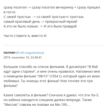
сразу посетил -> сразу посетил вечеринку = сразу пришел
в гости.
С своей тростью - > со своей тростью=с тростью.
самый красивый день -> прекрасный=яркий
А это не было ложью. -> И это было правдой
Часто ставите А, вместо И.
nornen
(
Profil megtekintése
)
2019. november 16. 22:40:41
Большое спасибо за список фильмов. Я досмотрел "В бой
идут одни старики", и мне очень нравился. Напомнил мне
о немецком фильме "08/15" (1954 г), который один из моих
любимых. Ты знаешь этот фильм? Или точнее эти три
фильма?
Какие самолёты в фильме? Сначала я думал, что эти Ла-5,
но кабина находится слишком далеко впереди. Также
"Мессер" совсем не похожи на Me-109...