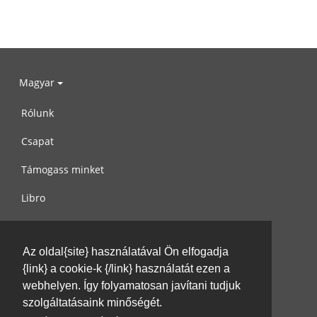
Magyar
Rólunk
Csapat
Támogass minket
Libro
Adatvédelem
Az oldal{site} használatával Ön elfogadja
Használati feltételek
{link} a cookie-k {/link} használatát ezen a
Írj nekünk
webhelyen. Így folyamatosan javítani tudjuk
szolgáltatásaink minőségét.