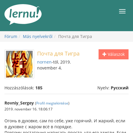
Tartalom
Men
Fórum
Más nyelvekről
Почта для Тигра
Почта для Тигра
Válaszok
nornen
-tól, 2019.
november 4.
Hozzászólások:
185
Nyelv:
Русский
Rovniy_Sergey
(
Profil megtekintése
)
2019. november 16. 18:06:17
Огонь в духовке, сам по себе, уже горячий. И жаркий, если
в духовке с жаром всё в порядке.
Поэтому достаточно написать просто, что его зажгли. Если