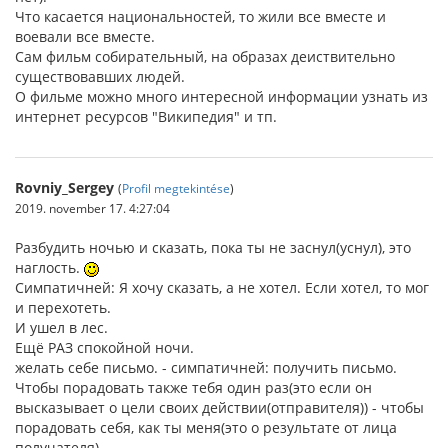
Что касается национальностей, то жили все вместе и
воевали все вместе.
Сам фильм собирательный, на образах деиствительно
существовавших людей.
О фильме можно много интересной информации узнать из
интернет ресурсов "Википедия" и тп.
Rovniy_Sergey
(
Profil megtekintése
)
2019. november 17. 4:27:04
Разбудить ночью и сказать, пока ты не заснул(уснул), это
наглость.
Симпатичней: Я хочу сказать, а не хотел. Если хотел, то мог
и перехотеть.
И ушел в лес.
Ещё РАЗ спокойной ночи.
желать себе письмо. - симпатичней: получить письмо.
Чтобы порадовать также тебя один раз(это если он
высказывает о цели своих действии(отправителя)) - чтобы
порадовать себя, как ты меня(это о результате от лица
получателя).