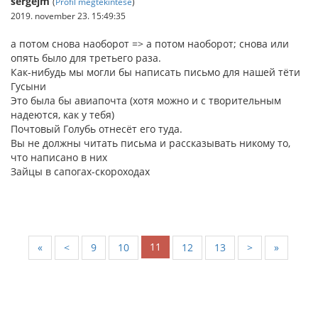
sergejm
(
Profil megtekintése
)
2019. november 23. 15:49:35
а потом снова наоборот => а потом наоборот; снова или
опять было для третьего раза.
Как-нибудь мы могли бы написать письмо для нашей тёти
Гусыни
Это была бы авиапочта (хотя можно и с творительным
надеются, как у тебя)
Почтовый Голубь отнесёт его туда.
Вы не должны читать письма и рассказывать никому то,
что написано в них
Зайцы в сапогах-скороходах
11
«
<
9
10
12
13
>
»