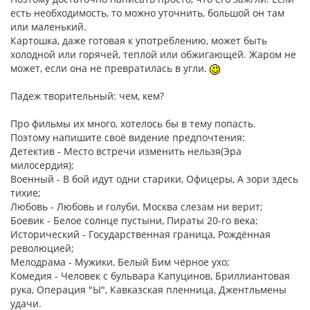
есть необходимость, то можно уточнить, большой он там
или маленький.
Картошка, даже готовая к употреблению, может быть
холодной или горячей, теплой или обжигающей. Жаром не
может, если она не превратилась в угли.
Падеж творительный: чем, кем?
Про фильмы их много, хотелось бы в тему попасть.
Поэтому напишите своё видение предпочтения:
Детектив - Место встречи изменить нельзя(Эра
милосердия);
Военный - В бой идут одни старики, Офицеры, А зори здесь
тихие;
Любовь - Любовь и голуби, Москва слезам ни верит;
Боевик - Белое солнце пустыни, Пираты 20-го века;
Исторический - Государственная граница, Рождённая
революцией;
Мелодрама - Мужики, Белый Бим чёрное ухо;
Комедия - Человек с бульвара Капуцинов, Бриллиантовая
рука, Операция "Ы", Кавказская пленница, Джентльмены
удачи.