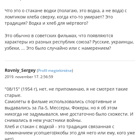
Что это о стакане водки (полагаю, это водка, а не вода) с
ломтиком хлеба сверху, когда кто-то умирает? Это
традиция? Водка и хлеб для мёртвого?
Это обычно в советских фильмах, что появляются
характеры из разных республик союза? Русские, украинцы,
узбеки, ... Это было случайно или с намерением?
Rovniy_Sergey
(
Profil megtekintése
)
2019. november 17. 2:56:59
"08/15" (1954 г), нет, не припоминаю, я не смотрел такие
старые.
Самолёты в фильме использовались спортивные и
выдавались за Ла-5, Мессеры, Фокеры, но я об этом
никогда не задумывался, мне достаточно было схожести. И
снимались в нем участники войны.
Хлеб и стакан с водкой - это традиция связанная с
поминанием усопшего(якобы это для него или ему, кого уже
нет).