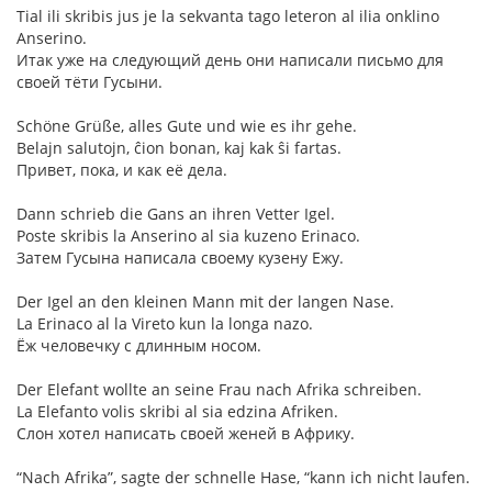
Tial ili skribis jus je la sekvanta tago leteron al ilia onklino
Anserino.
Итак уже на следующий день они написали письмо для
своей тёти Гусыни.
Schöne Grüße, alles Gute und wie es ihr gehe.
Belajn salutojn, ĉion bonan, kaj kak ŝi fartas.
Привет, пока, и как её дела.
Dann schrieb die Gans an ihren Vetter Igel.
Poste skribis la Anserino al sia kuzeno Erinaco.
Затем Гусына написала своему кузену Ежу.
Der Igel an den kleinen Mann mit der langen Nase.
La Erinaco al la Vireto kun la longa nazo.
Ёж человечку с длинным носом.
Der Elefant wollte an seine Frau nach Afrika schreiben.
La Elefanto volis skribi al sia edzina Afriken.
Слон хотел написать своей женей в Африку.
“Nach Afrika”, sagte der schnelle Hase, “kann ich nicht laufen.