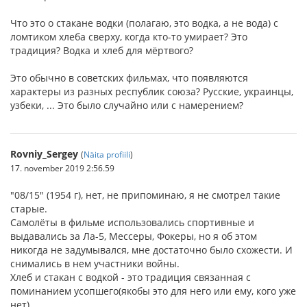
Что это о стакане водки (полагаю, это водка, а не вода) с
ломтиком хлеба сверху, когда кто-то умирает? Это
традиция? Водка и хлеб для мёртвого?
Это обычно в советских фильмах, что появляются
характеры из разных республик союза? Русские, украинцы,
узбеки, ... Это было случайно или с намерением?
Rovniy_Sergey
(
Näita profiili
)
17. november 2019 2:56.59
"08/15" (1954 г), нет, не припоминаю, я не смотрел такие
старые.
Самолёты в фильме использовались спортивные и
выдавались за Ла-5, Мессеры, Фокеры, но я об этом
никогда не задумывался, мне достаточно было схожести. И
снимались в нем участники войны.
Хлеб и стакан с водкой - это традиция связанная с
поминанием усопшего(якобы это для него или ему, кого уже
нет).