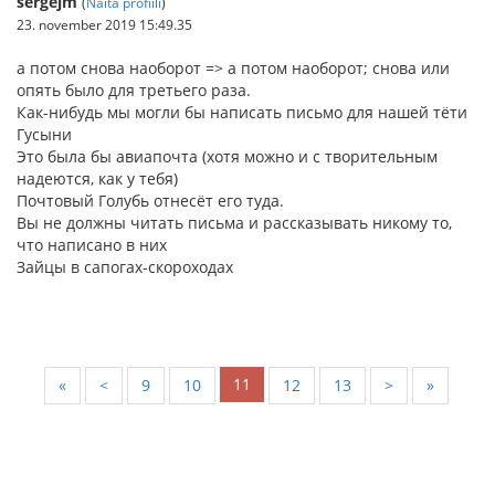
sergejm
(
Näita profiili
)
23. november 2019 15:49.35
а потом снова наоборот => а потом наоборот; снова или
опять было для третьего раза.
Как-нибудь мы могли бы написать письмо для нашей тёти
Гусыни
Это была бы авиапочта (хотя можно и с творительным
надеются, как у тебя)
Почтовый Голубь отнесёт его туда.
Вы не должны читать письма и рассказывать никому то,
что написано в них
Зайцы в сапогах-скороходах
11
«
<
9
10
12
13
>
»