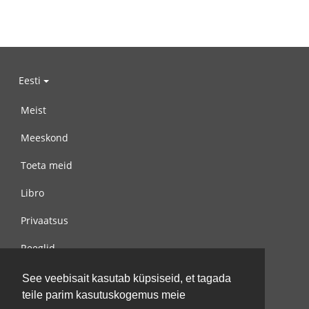
Eesti
Meist
Meeskond
Toeta meid
Libro
Privaatsus
Reeglid
Võta meiega ühendust
See veebisait kasutab küpsiseid, et tagada
teile parim kasutuskogemus meie