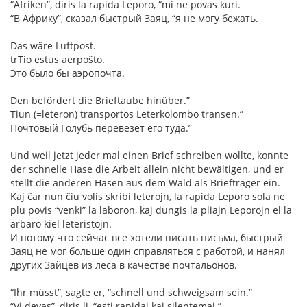
“Afriken”, diris la rapida Leporo, “mi ne povas kuri.
“В Африку”, сказал быстрый Заяц, “я не могу бежать.
Das wäre Luftpost.
trTio estus aerpoŝto.
Это было бы аэропочта.
Den befördert die Brieftaube hinüber.”
Tiun (=leteron) transportos Leterkolombo transen.”
Почтовый Голубь перевезёт его туда.”
Und weil jetzt jeder mal einen Brief schreiben wollte, konnte
der schnelle Hase die Arbeit allein nicht bewältigen, und er
stellt die anderen Hasen aus dem Wald als Briefträger ein.
Kaj ĉar nun ĉiu volis skribi leterojn, la rapida Leporo sola ne
plu povis “venki” la laboron, kaj dungis la pliajn Leporojn el la
arbaro kiel leteristojn.
И потому что сейчас все хотели писать письма, быстрый
Заяц не мог больше один справляться с работой, и нанял
других Зайцев из леса в качестве почтальонов.
“Ihr müsst”, sagte er, “schnell und schweigsam sein.”
“Vi devas”, diris li, “esti rapidaj kaj silentemaj.”