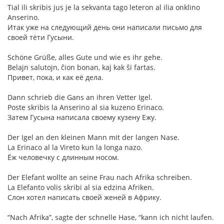
Tial ili skribis jus je la sekvanta tago leteron al ilia onklino
Anserino.
Итак уже на следующий день они написали письмо для
своей тёти Гусыни.
Schöne Grüße, alles Gute und wie es ihr gehe.
Belajn salutojn, ĉion bonan, kaj kak ŝi fartas.
Привет, пока, и как её дела.
Dann schrieb die Gans an ihren Vetter Igel.
Poste skribis la Anserino al sia kuzeno Erinaco.
Затем Гусына написала своему кузену Ежу.
Der Igel an den kleinen Mann mit der langen Nase.
La Erinaco al la Vireto kun la longa nazo.
Ёж человечку с длинным носом.
Der Elefant wollte an seine Frau nach Afrika schreiben.
La Elefanto volis skribi al sia edzina Afriken.
Слон хотел написать своей женей в Африку.
“Nach Afrika”, sagte der schnelle Hase, “kann ich nicht laufen.