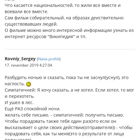
Что касается национальностей, то жили все вместе и
воевали все вместе.
Сам фильм собирательный, на образах деиствительно
существовавших людей.
О фильме можно много интересной информации узнать из
интернет ресурсов "Википедия" и тп.
Rovniy_Sergey
(
Näita profiili
)
17. november 2019 4:27.04
Разбудить ночью и сказать, пока ты не заснул(уснул), это
наглость.
Симпатичней: Я хочу сказать, а не хотел. Если хотел, то мог
и перехотеть.
И ушел в лес.
Ещё РАЗ спокойной ночи.
желать себе письмо. - симпатичней: получить письмо.
Чтобы порадовать также тебя один раз(это если он
высказывает о цели своих действии(отправителя)) - чтобы
порадовать себя, как ты меня(это о результате от лица
получателя).