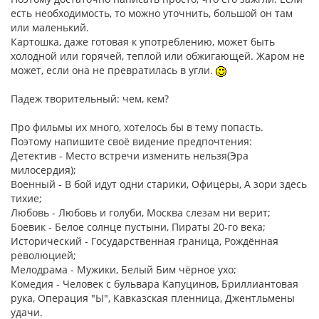
есть необходимость, то можно уточнить, большой он там
или маленький.
Картошка, даже готовая к употреблению, может быть
холодной или горячей, теплой или обжигающей. Жаром не
может, если она не превратилась в угли.
Падеж творительный: чем, кем?
Про фильмы их много, хотелось бы в тему попасть.
Поэтому напишите своё видение предпочтения:
Детектив - Место встречи изменить нельзя(Эра
милосердия);
Военный - В бой идут одни старики, Офицеры, А зори здесь
тихие;
Любовь - Любовь и голуби, Москва слезам ни верит;
Боевик - Белое солнце пустыни, Пираты 20-го века;
Исторический - Государственная граница, Рождённая
революцией;
Мелодрама - Мужики, Белый Бим чёрное ухо;
Комедия - Человек с бульвара Капуцинов, Бриллиантовая
рука, Операция "Ы", Кавказская пленница, Джентльмены
удачи.