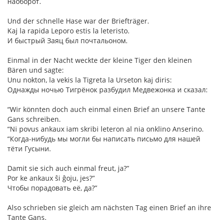
наоборот.
Und der schnelle Hase war der Briefträger.
Kaj la rapida Leporo estis la leteristo.
И быстрый Заяц был почтальоном.
Einmal in der Nacht weckte der kleine Tiger den kleinen
Bären und sagte:
Unu nokton, la vekis la Tigreta la Urseton kaj diris:
Однажды ночью Тигрёнок разбудил Медвежонка и сказал:
“Wir könnten doch auch einmal einen Brief an unsere Tante
Gans schreiben.
“Ni povus ankaux iam skribi leteron al nia onklino Anserino.
“Когда-нибудь мы могли бы написать письмо для нашей
тёти Гусыни.
Damit sie sich auch einmal freut, ja?”
Por ke ankaux ŝi ĝoju, jes?”
Чтобы порадовать её, да?”
Also schrieben sie gleich am nächsten Tag einen Brief an ihre
Tante Gans.