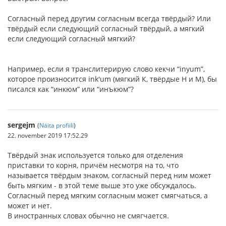
Согласный перед другим согласным всегда твёрдый? Или
твёрдый если следующий согласный твёрдый, а мягкий
если следующий согласный мягкий?
Например, если я транслитерирую слово кекчи “inyum”,
которое произносится ink'um (мягкий К, твёрдые Н и М), бы
писался как “инкюм” или “инъкюм”?
sergejm
(
Näita profiili
)
22. november 2019 17:52.29
Твёрдый знак используется только для отделения
приставки то корня, причём несмотря на то, что
называется твёрдым знаком, согласный перед ним может
быть мягким - в этой теме выше это уже обсуждалось.
Согласный перед мягким согласным может смягчаться, а
может и нет.
В иностранных словах обычно не смягчается.