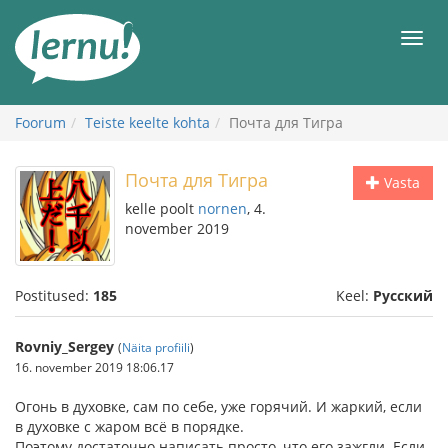
Sisu
juurde
Men
Foorum
Teiste keelte kohta
Почта для Тигра
Почта для Тигра
Vasta
kelle poolt
nornen
, 4.
november 2019
Postitused:
185
Keel:
Русский
Rovniy_Sergey
(
Näita profiili
)
16. november 2019 18:06.17
Огонь в духовке, сам по себе, уже горячий. И жаркий, если
в духовке с жаром всё в порядке.
Поэтому достаточно написать просто, что его зажгли. Если