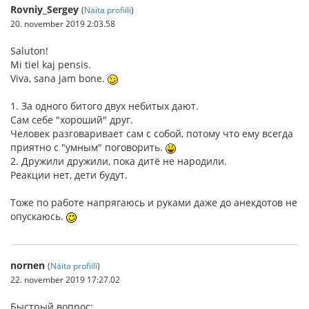
Rovniy_Sergey
(
Näita profiili
)
20. november 2019 2:03.58
Saluton!
Mi tiel kaj pensis.
Viva, sana jam bone.
1. За одного битого двух небитых дают.
Сам себе "хороший" друг.
Человек разговаривает сам с собой, потому что ему всегда
приятно с "умным" поговорить.
2. Дружили дружили, пока дитё не народили.
Реакции нет, дети будут.
Тоже по работе напрягаюсь и руками даже до анекдотов не
опускаюсь.
nornen
(
Näita profiili
)
22. november 2019 17:27.02
Быстрый вопрос: