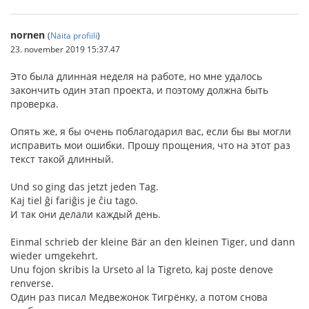
nornen
(
Näita profiili
)
23. november 2019 15:37.47
Это была длинная неделя на работе, но мне удалось
закончить один этап проекта, и поэтому должна быть
проверка.
Опять же, я бы очень поблагодарил вас, если бы вы могли
исправить мои ошибки. Прошу прощения, что на этот раз
текст такой длинный.
Und so ging das jetzt jeden Tag.
Kaj tiel ĝi fariĝis je ĉiu tago.
И так они делали каждый день.
Einmal schrieb der kleine Bär an den kleinen Tiger, und dann
wieder umgekehrt.
Unu fojon skribis la Urseto al la Tigreto, kaj poste denove
renverse.
Один раз писал Медвежонок Тигрёнку, а потом снова