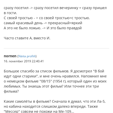
сразу посетил -> сразу посетил вечеринку = сразу пришел
в гости.
С своей тростью - > со своей тростью=с тростью.
самый красивый день -> прекрасный=яркий
А это не было ложью. -> И это было правдой
Часто ставите А, вместо И.
nornen
(
Näita profiili
)
16. november 2019 22:40.41
Большое спасибо за список фильмов. Я досмотрел "В бой
идут одни старики", и мне очень нравился. Напомнил мне
о немецком фильме "08/15" (1954 г), который один из моих
любимых. Ты знаешь этот фильм? Или точнее эти три
фильма?
Какие самолёты в фильме? Сначала я думал, что эти Ла-5,
но кабина находится слишком далеко впереди. Также
"Мессер" совсем не похожи на Me-109...