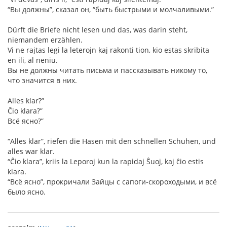
“Вы должны”, сказал он, “быть быстрыми и молчаливыми.”
Dürft die Briefe nicht lesen und das, was darin steht,
niemandem erzählen.
Vi ne rajtas legi la leterojn kaj rakonti tion, kio estas skribita
en ili, al neniu.
Вы не должны читать письма и пассказывать никому то,
что значится в них.
Alles klar?”
Ĉio klara?”
Всё ясно?”
“Alles klar”, riefen die Hasen mit den schnellen Schuhen, und
alles war klar.
“Ĉio klara”, kriis la Leporoj kun la rapidaj Ŝuoj, kaj ĉio estis
klara.
“Всё ясно”, прокричали Зайцы с сапоги-скороходыми, и всё
было ясно.