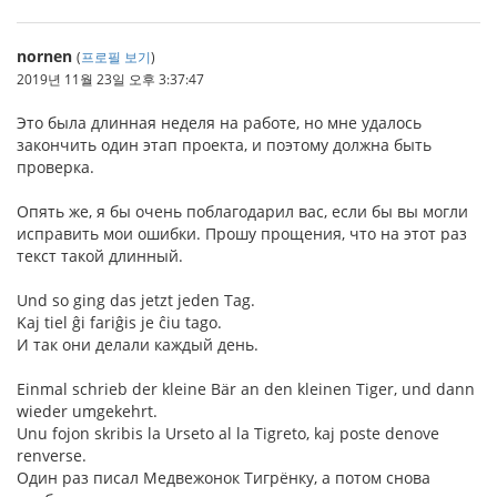
nornen
(
프로필 보기
)
2019년 11월 23일 오후 3:37:47
Это была длинная неделя на работе, но мне удалось
закончить один этап проекта, и поэтому должна быть
проверка.
Опять же, я бы очень поблагодарил вас, если бы вы могли
исправить мои ошибки. Прошу прощения, что на этот раз
текст такой длинный.
Und so ging das jetzt jeden Tag.
Kaj tiel ĝi fariĝis je ĉiu tago.
И так они делали каждый день.
Einmal schrieb der kleine Bär an den kleinen Tiger, und dann
wieder umgekehrt.
Unu fojon skribis la Urseto al la Tigreto, kaj poste denove
renverse.
Один раз писал Медвежонок Тигрёнку, а потом снова