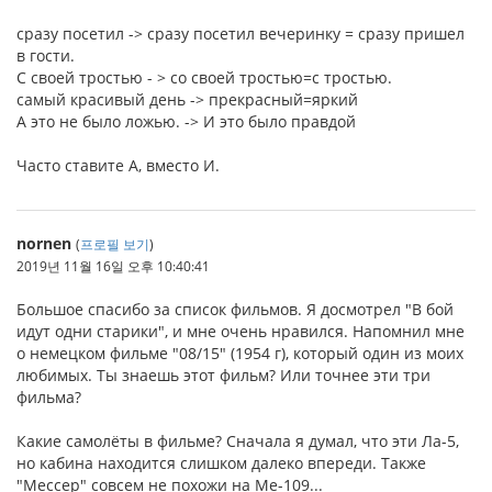
сразу посетил -> сразу посетил вечеринку = сразу пришел
в гости.
С своей тростью - > со своей тростью=с тростью.
самый красивый день -> прекрасный=яркий
А это не было ложью. -> И это было правдой
Часто ставите А, вместо И.
nornen
(
프로필 보기
)
2019년 11월 16일 오후 10:40:41
Большое спасибо за список фильмов. Я досмотрел "В бой
идут одни старики", и мне очень нравился. Напомнил мне
о немецком фильме "08/15" (1954 г), который один из моих
любимых. Ты знаешь этот фильм? Или точнее эти три
фильма?
Какие самолёты в фильме? Сначала я думал, что эти Ла-5,
но кабина находится слишком далеко впереди. Также
"Мессер" совсем не похожи на Me-109...