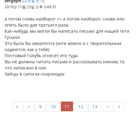
sergejm
(
프로필 보기
)
2019년 11월 23일 오후 3:49:35
а потом снова наоборот => а потом наоборот; снова или
опять было для третьего раза.
Как-нибудь мы могли бы написать письмо для нашей тёти
Гусыни
Это была бы авиапочта (хотя можно и с творительным
надеются, как у тебя)
Почтовый Голубь отнесёт его туда.
Вы не должны читать письма и рассказывать никому то,
что написано в них
Зайцы в сапогах-скороходах
11
«
<
9
10
12
13
>
»