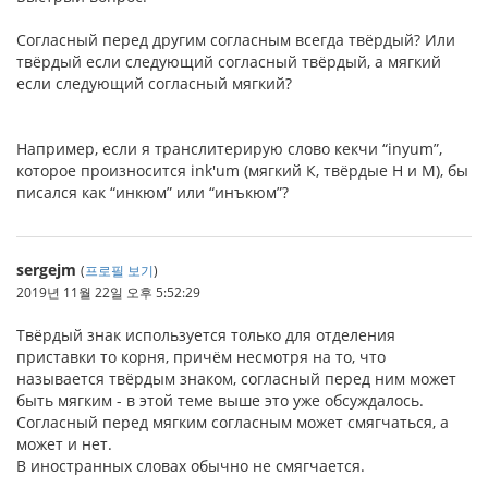
Согласный перед другим согласным всегда твёрдый? Или
твёрдый если следующий согласный твёрдый, а мягкий
если следующий согласный мягкий?
Например, если я транслитерирую слово кекчи “inyum”,
которое произносится ink'um (мягкий К, твёрдые Н и М), бы
писался как “инкюм” или “инъкюм”?
sergejm
(
프로필 보기
)
2019년 11월 22일 오후 5:52:29
Твёрдый знак используется только для отделения
приставки то корня, причём несмотря на то, что
называется твёрдым знаком, согласный перед ним может
быть мягким - в этой теме выше это уже обсуждалось.
Согласный перед мягким согласным может смягчаться, а
может и нет.
В иностранных словах обычно не смягчается.