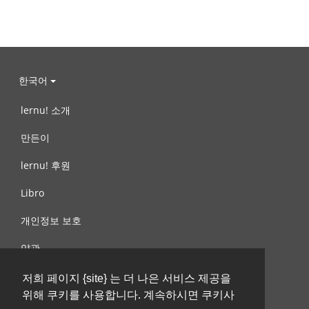
한국어
lernu! 소개
만든이
lernu! 후원
Libro
개인정보 보호
약관
제안, 문의
저희 페이지 {site} 는 더 나은 서비스 제공을
위해 쿠키를 사용합니다. 계속하시면 쿠키사