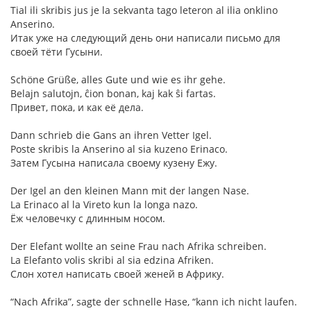
Tial ili skribis jus je la sekvanta tago leteron al ilia onklino
Anserino.
Итак уже на следующий день они написали письмо для
своей тёти Гусыни.
Schöne Grüße, alles Gute und wie es ihr gehe.
Belajn salutojn, ĉion bonan, kaj kak ŝi fartas.
Привет, пока, и как её дела.
Dann schrieb die Gans an ihren Vetter Igel.
Poste skribis la Anserino al sia kuzeno Erinaco.
Затем Гусына написала своему кузену Ежу.
Der Igel an den kleinen Mann mit der langen Nase.
La Erinaco al la Vireto kun la longa nazo.
Ёж человечку с длинным носом.
Der Elefant wollte an seine Frau nach Afrika schreiben.
La Elefanto volis skribi al sia edzina Afriken.
Слон хотел написать своей женей в Африку.
“Nach Afrika”, sagte der schnelle Hase, “kann ich nicht laufen.