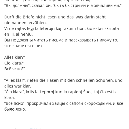
“Вы должны”, сказал он, “быть быстрыми и молчаливыми.”
Dürft die Briefe nicht lesen und das, was darin steht,
niemandem erzählen.
Vi ne rajtas legi la leterojn kaj rakonti tion, kio estas skribita
en ili, al neniu.
Вы не должны читать письма и пассказывать никому то,
что значится в них.
Alles klar?”
Ĉio klara?”
Всё ясно?”
“Alles klar”, riefen die Hasen mit den schnellen Schuhen, und
alles war klar.
“Ĉio klara”, kriis la Leporoj kun la rapidaj Ŝuoj, kaj ĉio estis
klara.
“Всё ясно”, прокричали Зайцы с сапоги-скороходыми, и всё
было ясно.