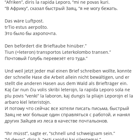
“Afriken”, diris la rapida Leporo, “mi ne povas kuri.
“В Африку”, сказал быстрый Заяц, “я не могу бежать.
Das wäre Luftpost.
trTio estus aerpoŝto.
Это было бы аэропочта.
Den befördert die Brieftaube hinüber.”
Tiun (=leteron) transportos Leterkolombo transen.”
Почтовый Голубь перевезёт его туда.”
Und weil jetzt jeder mal einen Brief schreiben wollte, konnte
der schnelle Hase die Arbeit allein nicht bewältigen, und er
stellt die anderen Hasen aus dem Wald als Briefträger ein.
Kaj ĉar nun ĉiu volis skribi leterojn, la rapida Leporo sola ne
plu povis “venki” la laboron, kaj dungis la pliajn Leporojn el la
arbaro kiel leteristojn.
И потому что сейчас все хотели писать письма, быстрый
Заяц не мог больше один справляться с работой, и нанял
других Зайцев из леса в качестве почтальонов.
“Ihr müsst”, sagte er, “schnell und schweigsam sein.”
“Vi devas”, diris li, “esti rapidaj kaj silentemaj.”