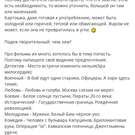
есть необходимость, то можно уточнить, большой он там
или маленький.
Картошка, даже готовая к употреблению, может быть
холодной или горячей, теплой или обжигающей. Жаром не
может, если она не превратилась в угли.
Падеж творительный: чем, кем?
Про фильмы их много, хотелось бы в тему попасть.
Поэтому напишите своё видение предпочтения:
Детектив - Место встречи изменить нельзя(Эра
милосердия);
Военный - В бой идут одни старики, Офицеры, А зори здесь
тихие;
Любовь - Любовь и голуби, Москва слезам ни верит;
Боевик - Белое солнце пустыни, Пираты 20-го века;
Исторический - Государственная граница, Рождённая
революцией;
Мелодрама - Мужики, Белый Бим чёрное ухо;
Комедия - Человек с бульвара Капуцинов, Бриллиантовая
рука, Операция "Ы", Кавказская пленница, Джентльмены
удачи.