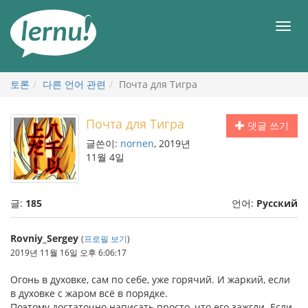
본
문
메
으
뉴
로
토론
다른 언어 관련
Почта для Тигра
Почта для Тигра
댓글 쓰기
글쓴이:
nornen
, 2019년
11월 4일
글:
185
언어:
Русский
Rovniy_Sergey
(
프로필 보기
)
2019년 11월 16일 오후 6:06:17
Огонь в духовке, сам по себе, уже горячий. И жаркий, если
в духовке с жаром всё в порядке.
Поэтому достаточно написать просто, что его зажгли. Если