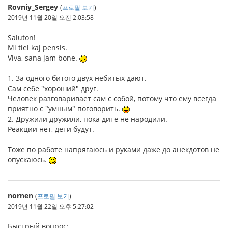
Rovniy_Sergey
(
프로필 보기
)
2019년 11월 20일 오전 2:03:58
Saluton!
Mi tiel kaj pensis.
Viva, sana jam bone.
1. За одного битого двух небитых дают.
Сам себе "хороший" друг.
Человек разговаривает сам с собой, потому что ему всегда
приятно с "умным" поговорить.
2. Дружили дружили, пока дитё не народили.
Реакции нет, дети будут.
Тоже по работе напрягаюсь и руками даже до анекдотов не
опускаюсь.
nornen
(
프로필 보기
)
2019년 11월 22일 오후 5:27:02
Быстрый вопрос: