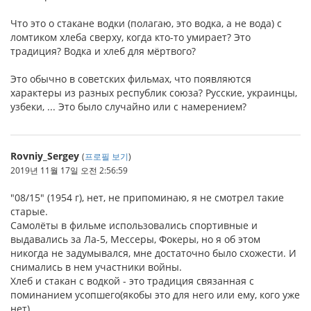
Что это о стакане водки (полагаю, это водка, а не вода) с
ломтиком хлеба сверху, когда кто-то умирает? Это
традиция? Водка и хлеб для мёртвого?
Это обычно в советских фильмах, что появляются
характеры из разных республик союза? Русские, украинцы,
узбеки, ... Это было случайно или с намерением?
Rovniy_Sergey
(
프로필 보기
)
2019년 11월 17일 오전 2:56:59
"08/15" (1954 г), нет, не припоминаю, я не смотрел такие
старые.
Самолёты в фильме использовались спортивные и
выдавались за Ла-5, Мессеры, Фокеры, но я об этом
никогда не задумывался, мне достаточно было схожести. И
снимались в нем участники войны.
Хлеб и стакан с водкой - это традиция связанная с
поминанием усопшего(якобы это для него или ему, кого уже
нет).