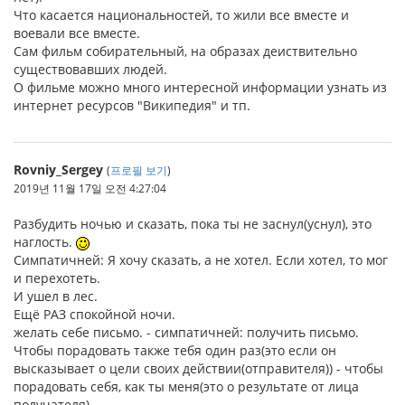
Что касается национальностей, то жили все вместе и
воевали все вместе.
Сам фильм собирательный, на образах деиствительно
существовавших людей.
О фильме можно много интересной информации узнать из
интернет ресурсов "Википедия" и тп.
Rovniy_Sergey
(
프로필 보기
)
2019년 11월 17일 오전 4:27:04
Разбудить ночью и сказать, пока ты не заснул(уснул), это
наглость.
Симпатичней: Я хочу сказать, а не хотел. Если хотел, то мог
и перехотеть.
И ушел в лес.
Ещё РАЗ спокойной ночи.
желать себе письмо. - симпатичней: получить письмо.
Чтобы порадовать также тебя один раз(это если он
высказывает о цели своих действии(отправителя)) - чтобы
порадовать себя, как ты меня(это о результате от лица
получателя).