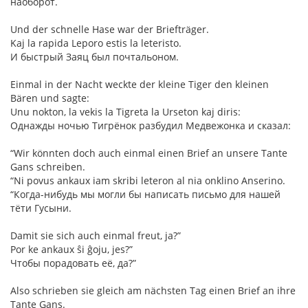
наоборот.
Und der schnelle Hase war der Briefträger.
Kaj la rapida Leporo estis la leteristo.
И быстрый Заяц был почтальоном.
Einmal in der Nacht weckte der kleine Tiger den kleinen
Bären und sagte:
Unu nokton, la vekis la Tigreta la Urseton kaj diris:
Однажды ночью Тигрёнок разбудил Медвежонка и сказал:
“Wir könnten doch auch einmal einen Brief an unsere Tante
Gans schreiben.
“Ni povus ankaux iam skribi leteron al nia onklino Anserino.
“Когда-нибудь мы могли бы написать письмо для нашей
тёти Гусыни.
Damit sie sich auch einmal freut, ja?”
Por ke ankaux ŝi ĝoju, jes?”
Чтобы порадовать её, да?”
Also schrieben sie gleich am nächsten Tag einen Brief an ihre
Tante Gans.