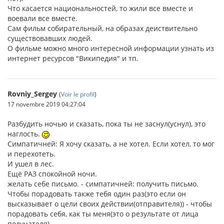
Что касается национальностей, то жили все вместе и
воевали все вместе.
Сам фильм собирательный, на образах деиствительно
существовавших людей.
О фильме можно много интересной информации узнать из
интернет ресурсов "Википедия" и тп.
Rovniy_Sergey
(
Voir le profil
)
17 novembre 2019 04:27:04
Разбудить ночью и сказать, пока ты не заснул(уснул), это
наглость.
Симпатичней: Я хочу сказать, а не хотел. Если хотел, то мог
и перехотеть.
И ушел в лес.
Ещё РАЗ спокойной ночи.
желать себе письмо. - симпатичней: получить письмо.
Чтобы порадовать также тебя один раз(это если он
высказывает о цели своих действии(отправителя)) - чтобы
порадовать себя, как ты меня(это о результате от лица
получателя).