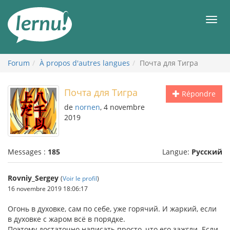
Aller
au
Men
contenu
Forum
À propos d'autres langues
Почта для Тигра
Почта для Тигра
Répondre
de
nornen
, 4 novembre
2019
Messages :
185
Langue:
Русский
Rovniy_Sergey
(
Voir le profil
)
16 novembre 2019 18:06:17
Огонь в духовке, сам по себе, уже горячий. И жаркий, если
в духовке с жаром всё в порядке.
Поэтому достаточно написать просто, что его зажгли. Если