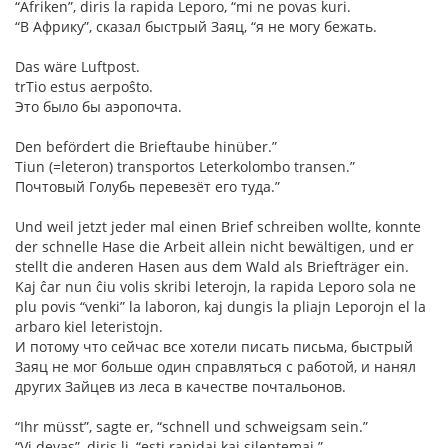
“Afriken”, diris la rapida Leporo, “mi ne povas kuri.
“В Африку”, сказал быстрый Заяц, “я не могу бежать.
Das wäre Luftpost.
trTio estus aerpoŝto.
Это было бы аэропочта.
Den befördert die Brieftaube hinüber.”
Tiun (=leteron) transportos Leterkolombo transen.”
Почтовый Голубь перевезёт его туда.”
Und weil jetzt jeder mal einen Brief schreiben wollte, konnte
der schnelle Hase die Arbeit allein nicht bewältigen, und er
stellt die anderen Hasen aus dem Wald als Briefträger ein.
Kaj ĉar nun ĉiu volis skribi leterojn, la rapida Leporo sola ne
plu povis “venki” la laboron, kaj dungis la pliajn Leporojn el la
arbaro kiel leteristojn.
И потому что сейчас все хотели писать письма, быстрый
Заяц не мог больше один справляться с работой, и нанял
других Зайцев из леса в качестве почтальонов.
“Ihr müsst”, sagte er, “schnell und schweigsam sein.”
“Vi devas”, diris li, “esti rapidaj kaj silentemaj.”