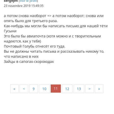
sergejm
(
Voir le profil
)
23 novembre 2019 15:49:35
а потом снова наоборот => а потом наоборот; снова или
опять было для третьего раза.
Как-нибудь мы могли бы написать письмо для нашей тёти
Гусыни
Это была бы авиапочта (хотя можно и с творительным
надеются, как у тебя)
Почтовый Голубь отнесёт его туда.
Вы не должны читать письма и рассказывать никому то,
что написано в них
Зайцы в сапогах-скороходах
11
«
<
9
10
12
13
>
»