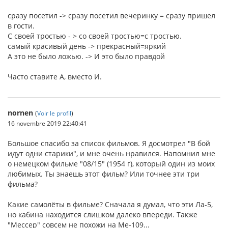
сразу посетил -> сразу посетил вечеринку = сразу пришел
в гости.
С своей тростью - > со своей тростью=с тростью.
самый красивый день -> прекрасный=яркий
А это не было ложью. -> И это было правдой
Часто ставите А, вместо И.
nornen
(
Voir le profil
)
16 novembre 2019 22:40:41
Большое спасибо за список фильмов. Я досмотрел "В бой
идут одни старики", и мне очень нравился. Напомнил мне
о немецком фильме "08/15" (1954 г), который один из моих
любимых. Ты знаешь этот фильм? Или точнее эти три
фильма?
Какие самолёты в фильме? Сначала я думал, что эти Ла-5,
но кабина находится слишком далеко впереди. Также
"Мессер" совсем не похожи на Me-109...