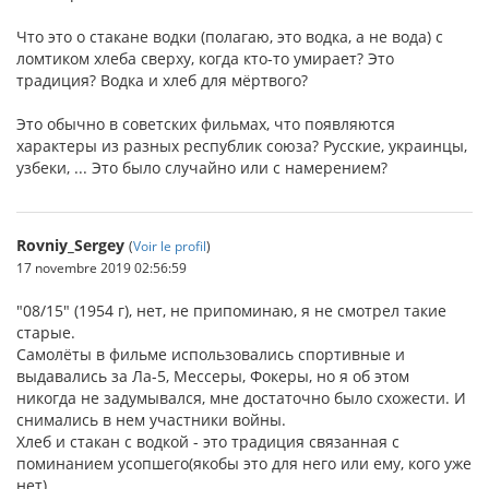
Что это о стакане водки (полагаю, это водка, а не вода) с
ломтиком хлеба сверху, когда кто-то умирает? Это
традиция? Водка и хлеб для мёртвого?
Это обычно в советских фильмах, что появляются
характеры из разных республик союза? Русские, украинцы,
узбеки, ... Это было случайно или с намерением?
Rovniy_Sergey
(
Voir le profil
)
17 novembre 2019 02:56:59
"08/15" (1954 г), нет, не припоминаю, я не смотрел такие
старые.
Самолёты в фильме использовались спортивные и
выдавались за Ла-5, Мессеры, Фокеры, но я об этом
никогда не задумывался, мне достаточно было схожести. И
снимались в нем участники войны.
Хлеб и стакан с водкой - это традиция связанная с
поминанием усопшего(якобы это для него или ему, кого уже
нет).