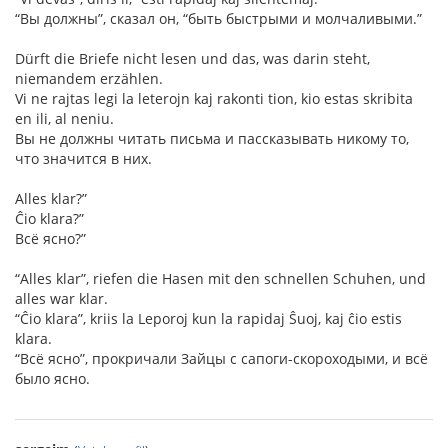
“Вы должны”, сказал он, “быть быстрыми и молчаливыми.”
Dürft die Briefe nicht lesen und das, was darin steht,
niemandem erzählen.
Vi ne rajtas legi la leterojn kaj rakonti tion, kio estas skribita
en ili, al neniu.
Вы не должны читать письма и пассказывать никому то,
что значится в них.
Alles klar?”
Ĉio klara?”
Всё ясно?”
“Alles klar”, riefen die Hasen mit den schnellen Schuhen, und
alles war klar.
“Ĉio klara”, kriis la Leporoj kun la rapidaj Ŝuoj, kaj ĉio estis
klara.
“Всё ясно”, прокричали Зайцы с сапоги-скороходыми, и всё
было ясно.