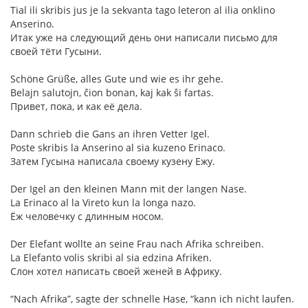
Tial ili skribis jus je la sekvanta tago leteron al ilia onklino
Anserino.
Итак уже на следующий день они написали письмо для
своей тёти Гусыни.
Schöne Grüße, alles Gute und wie es ihr gehe.
Belajn salutojn, ĉion bonan, kaj kak ŝi fartas.
Привет, пока, и как её дела.
Dann schrieb die Gans an ihren Vetter Igel.
Poste skribis la Anserino al sia kuzeno Erinaco.
Затем Гусына написала своему кузену Ежу.
Der Igel an den kleinen Mann mit der langen Nase.
La Erinaco al la Vireto kun la longa nazo.
Ёж человечку с длинным носом.
Der Elefant wollte an seine Frau nach Afrika schreiben.
La Elefanto volis skribi al sia edzina Afriken.
Слон хотел написать своей женей в Африку.
“Nach Afrika”, sagte der schnelle Hase, “kann ich nicht laufen.