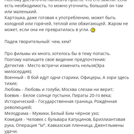
есть необходимость, то можно уточнить, большой он там
или маленький.
Картошка, даже готовая к употреблению, может быть
холодной или горячей, теплой или обжигающей. Жаром не
может, если она не превратилась в угли.
Падеж творительный: чем, кем?
Про фильмы их много, хотелось бы в тему попасть.
Поэтому напишите своё видение предпочтения:
Детектив - Место встречи изменить нельзя(Эра
милосердия);
Военный - В бой идут одни старики, Офицеры, А зори здесь
тихие;
Любовь - Любовь и голуби, Москва слезам ни верит;
Боевик - Белое солнце пустыни, Пираты 20-го века;
Исторический - Государственная граница, Рождённая
революцией;
Мелодрама - Мужики, Белый Бим чёрное ухо;
Комедия - Человек с бульвара Капуцинов, Бриллиантовая
рука, Операция "Ы", Кавказская пленница, Джентльмены
удачи.