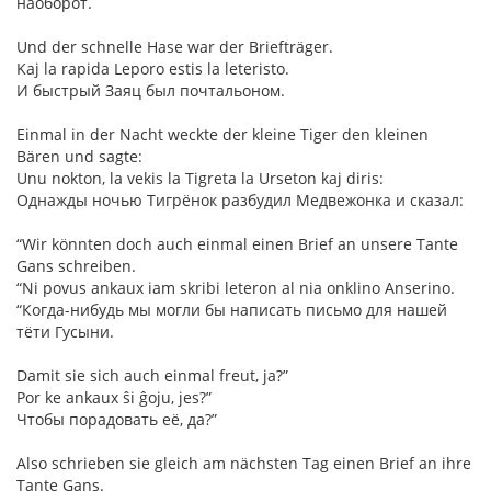
наоборот.
Und der schnelle Hase war der Briefträger.
Kaj la rapida Leporo estis la leteristo.
И быстрый Заяц был почтальоном.
Einmal in der Nacht weckte der kleine Tiger den kleinen
Bären und sagte:
Unu nokton, la vekis la Tigreta la Urseton kaj diris:
Однажды ночью Тигрёнок разбудил Медвежонка и сказал:
“Wir könnten doch auch einmal einen Brief an unsere Tante
Gans schreiben.
“Ni povus ankaux iam skribi leteron al nia onklino Anserino.
“Когда-нибудь мы могли бы написать письмо для нашей
тёти Гусыни.
Damit sie sich auch einmal freut, ja?”
Por ke ankaux ŝi ĝoju, jes?”
Чтобы порадовать её, да?”
Also schrieben sie gleich am nächsten Tag einen Brief an ihre
Tante Gans.