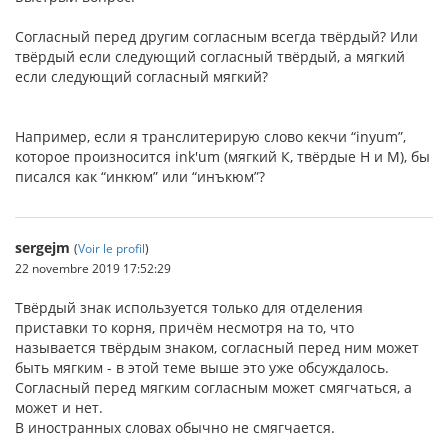
Согласный перед другим согласным всегда твёрдый? Или
твёрдый если следующий согласный твёрдый, а мягкий
если следующий согласный мягкий?
Например, если я транслитерирую слово кекчи “inyum”,
которое произносится ink'um (мягкий К, твёрдые Н и М), бы
писался как “инкюм” или “инъкюм”?
sergejm
(
Voir le profil
)
22 novembre 2019 17:52:29
Твёрдый знак используется только для отделения
приставки то корня, причём несмотря на то, что
называется твёрдым знаком, согласный перед ним может
быть мягким - в этой теме выше это уже обсуждалось.
Согласный перед мягким согласным может смягчаться, а
может и нет.
В иностранных словах обычно не смягчается.