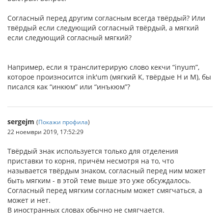
Согласный перед другим согласным всегда твёрдый? Или
твёрдый если следующий согласный твёрдый, а мягкий
если следующий согласный мягкий?
Например, если я транслитерирую слово кекчи “inyum”,
которое произносится ink'um (мягкий К, твёрдые Н и М), бы
писался как “инкюм” или “инъкюм”?
sergejm
(
Покажи профила
)
22 ноември 2019, 17:52:29
Твёрдый знак используется только для отделения
приставки то корня, причём несмотря на то, что
называется твёрдым знаком, согласный перед ним может
быть мягким - в этой теме выше это уже обсуждалось.
Согласный перед мягким согласным может смягчаться, а
может и нет.
В иностранных словах обычно не смягчается.