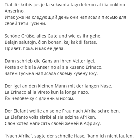
Tial ili skribis jus je la sekvanta tago leteron al ilia onklino
Anserino.
Итак уже на следующий день они написали письмо для
своей тёти Гусыни.
Schöne Grüße, alles Gute und wie es ihr gehe.
Belajn salutojn, ĉion bonan, kaj kak ŝi fartas.
Привет, пока, и как её дела.
Dann schrieb die Gans an ihren Vetter Igel.
Poste skribis la Anserino al sia kuzeno Erinaco.
Затем Гусына написала своему кузену Ежу.
Der Igel an den kleinen Mann mit der langen Nase.
La Erinaco al la Vireto kun la longa nazo.
Ёж человечку с длинным носом.
Der Elefant wollte an seine Frau nach Afrika schreiben.
La Elefanto volis skribi al sia edzina Afriken.
Слон хотел написать своей женей в Африку.
“Nach Afrika”, sagte der schnelle Hase, “kann ich nicht laufen.