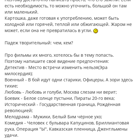
есть необходимость, то можно уточнить, большой он там
или маленький.
Картошка, даже готовая к употреблению, может быть
холодной или горячей, теплой или обжигающей. Жаром не
может, если она не превратилась в угли.
Падеж творительный: чем, кем?
Про фильмы их много, хотелось бы в тему попасть.
Поэтому напишите своё видение предпочтения:
Детектив - Место встречи изменить нельзя(Эра
милосердия);
Военный - В бой идут одни старики, Офицеры, А зори здесь
тихие;
Любовь - Любовь и голуби, Москва слезам ни верит;
Боевик - Белое солнце пустыни, Пираты 20-го века;
Исторический - Государственная граница, Рождённая
революцией;
Мелодрама - Мужики, Белый Бим чёрное ухо;
Комедия - Человек с бульвара Капуцинов, Бриллиантовая
рука, Операция "Ы", Кавказская пленница, Джентльмены
удачи.