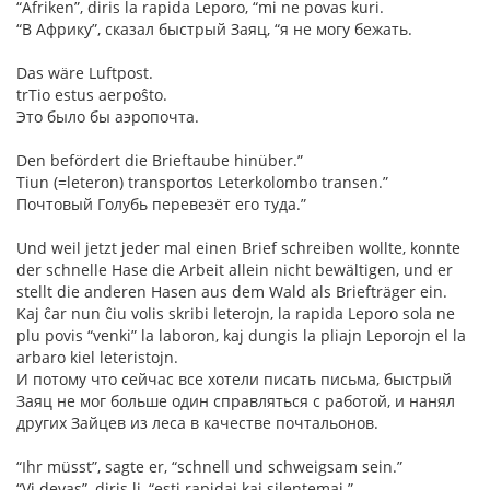
“Afriken”, diris la rapida Leporo, “mi ne povas kuri.
“В Африку”, сказал быстрый Заяц, “я не могу бежать.
Das wäre Luftpost.
trTio estus aerpoŝto.
Это было бы аэропочта.
Den befördert die Brieftaube hinüber.”
Tiun (=leteron) transportos Leterkolombo transen.”
Почтовый Голубь перевезёт его туда.”
Und weil jetzt jeder mal einen Brief schreiben wollte, konnte
der schnelle Hase die Arbeit allein nicht bewältigen, und er
stellt die anderen Hasen aus dem Wald als Briefträger ein.
Kaj ĉar nun ĉiu volis skribi leterojn, la rapida Leporo sola ne
plu povis “venki” la laboron, kaj dungis la pliajn Leporojn el la
arbaro kiel leteristojn.
И потому что сейчас все хотели писать письма, быстрый
Заяц не мог больше один справляться с работой, и нанял
других Зайцев из леса в качестве почтальонов.
“Ihr müsst”, sagte er, “schnell und schweigsam sein.”
“Vi devas”, diris li, “esti rapidaj kaj silentemaj.”