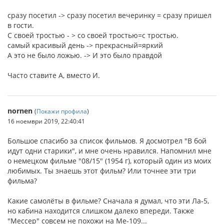
сразу посетил -> сразу посетил вечеринку = сразу пришел
в гости.
С своей тростью - > со своей тростью=с тростью.
самый красивый день -> прекрасный=яркий
А это не было ложью. -> И это было правдой
Часто ставите А, вместо И.
nornen
(
Покажи профила
)
16 ноември 2019, 22:40:41
Большое спасибо за список фильмов. Я досмотрел "В бой
идут одни старики", и мне очень нравился. Напомнил мне
о немецком фильме "08/15" (1954 г), который один из моих
любимых. Ты знаешь этот фильм? Или точнее эти три
фильма?
Какие самолёты в фильме? Сначала я думал, что эти Ла-5,
но кабина находится слишком далеко впереди. Также
"Мессер" совсем не похожи на Me-109...