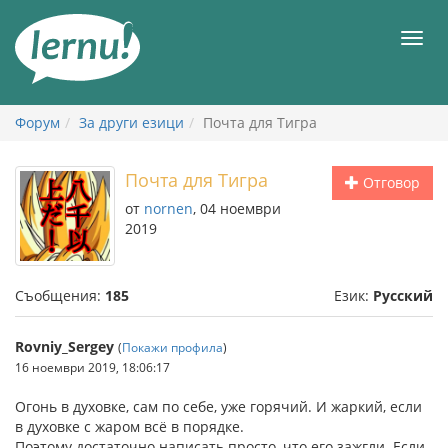
Към
съдържанието
Мен
Форум
За други езици
Почта для Тигра
Почта для Тигра
Отговор
от
nornen
, 04 ноември
2019
Съобщения:
185
Език:
Русский
Rovniy_Sergey
(
Покажи профила
)
16 ноември 2019, 18:06:17
Огонь в духовке, сам по себе, уже горячий. И жаркий, если
в духовке с жаром всё в порядке.
Поэтому достаточно написать просто, что его зажгли. Если