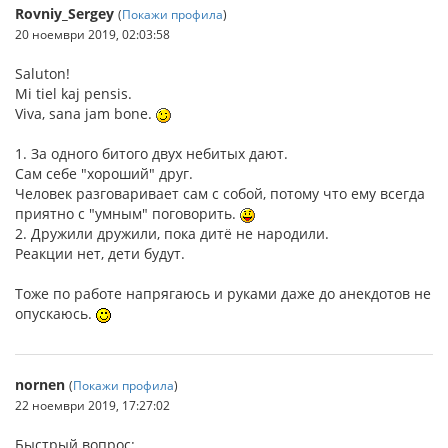
Rovniy_Sergey
(
Покажи профила
)
20 ноември 2019, 02:03:58
Saluton!
Mi tiel kaj pensis.
Viva, sana jam bone.
1. За одного битого двух небитых дают.
Сам себе "хороший" друг.
Человек разговаривает сам с собой, потому что ему всегда
приятно с "умным" поговорить.
2. Дружили дружили, пока дитё не народили.
Реакции нет, дети будут.
Тоже по работе напрягаюсь и руками даже до анекдотов не
опускаюсь.
nornen
(
Покажи профила
)
22 ноември 2019, 17:27:02
Быстрый вопрос: