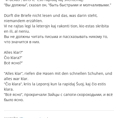
“Вы должны”, сказал он, “быть быстрыми и молчаливыми.”
Dürft die Briefe nicht lesen und das, was darin steht,
niemandem erzählen.
Vi ne rajtas legi la leterojn kaj rakonti tion, kio estas skribita
en ili, al neniu.
Вы не должны читать письма и пассказывать никому то,
что значится в них.
Alles klar?”
Ĉio klara?”
Всё ясно?”
“Alles klar”, riefen die Hasen mit den schnellen Schuhen, und
alles war klar.
“Ĉio klara”, kriis la Leporoj kun la rapidaj Ŝuoj, kaj ĉio estis
klara.
“Всё ясно”, прокричали Зайцы с сапоги-скороходыми, и всё
было ясно.