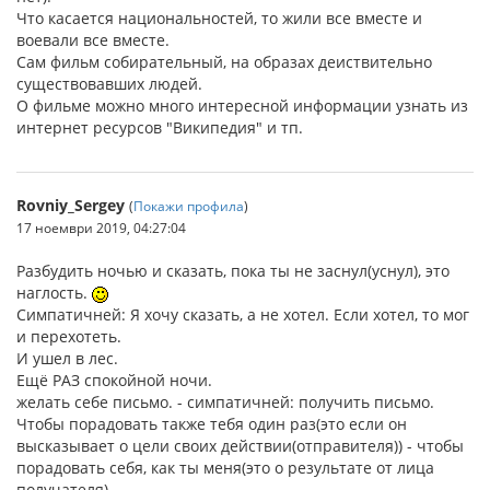
Что касается национальностей, то жили все вместе и
воевали все вместе.
Сам фильм собирательный, на образах деиствительно
существовавших людей.
О фильме можно много интересной информации узнать из
интернет ресурсов "Википедия" и тп.
Rovniy_Sergey
(
Покажи профила
)
17 ноември 2019, 04:27:04
Разбудить ночью и сказать, пока ты не заснул(уснул), это
наглость.
Симпатичней: Я хочу сказать, а не хотел. Если хотел, то мог
и перехотеть.
И ушел в лес.
Ещё РАЗ спокойной ночи.
желать себе письмо. - симпатичней: получить письмо.
Чтобы порадовать также тебя один раз(это если он
высказывает о цели своих действии(отправителя)) - чтобы
порадовать себя, как ты меня(это о результате от лица
получателя).