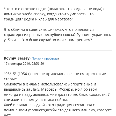
Что это о стакане водки (полагаю, это водка, а не вода) с
ломтиком хлеба сверху, когда кто-то умирает? Это
традиция? Водка и хлеб для мёртвого?
Это обычно в советских фильмах, что появляются
характеры из разных республик союза? Русские, украинцы,
узбеки, ... Это было случайно или с намерением?
Rovniy_Sergey
(
Покажи профила
)
17 ноември 2019, 02:56:59
"08/15" (1954 г), нет, не припоминаю, я не смотрел такие
старые.
Самолёты в фильме использовались спортивные и
выдавались за Ла-5, Мессеры, Фокеры, но я об этом
никогда не задумывался, мне достаточно было схожести. И
снимались в нем участники войны.
Хлеб и стакан с водкой - это традиция связанная с
поминанием усопшего(якобы это для него или ему, кого уже
нет).