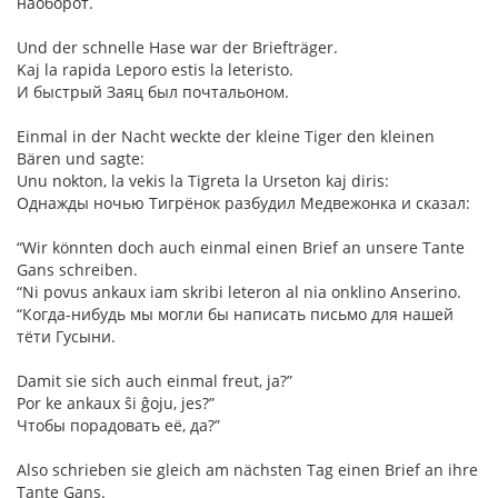
наоборот.
Und der schnelle Hase war der Briefträger.
Kaj la rapida Leporo estis la leteristo.
И быстрый Заяц был почтальоном.
Einmal in der Nacht weckte der kleine Tiger den kleinen
Bären und sagte:
Unu nokton, la vekis la Tigreta la Urseton kaj diris:
Однажды ночью Тигрёнок разбудил Медвежонка и сказал:
“Wir könnten doch auch einmal einen Brief an unsere Tante
Gans schreiben.
“Ni povus ankaux iam skribi leteron al nia onklino Anserino.
“Когда-нибудь мы могли бы написать письмо для нашей
тёти Гусыни.
Damit sie sich auch einmal freut, ja?”
Por ke ankaux ŝi ĝoju, jes?”
Чтобы порадовать её, да?”
Also schrieben sie gleich am nächsten Tag einen Brief an ihre
Tante Gans.