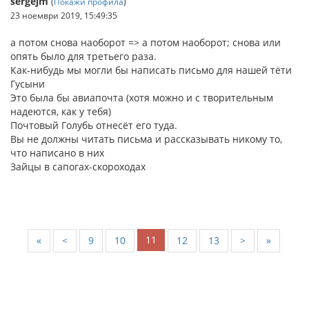
sergejm
(
Покажи профила
)
23 ноември 2019, 15:49:35
а потом снова наоборот => а потом наоборот; снова или
опять было для третьего раза.
Как-нибудь мы могли бы написать письмо для нашей тёти
Гусыни
Это была бы авиапочта (хотя можно и с творительным
надеются, как у тебя)
Почтовый Голубь отнесёт его туда.
Вы не должны читать письма и рассказывать никому то,
что написано в них
Зайцы в сапогах-скороходах
11
«
<
9
10
12
13
>
»