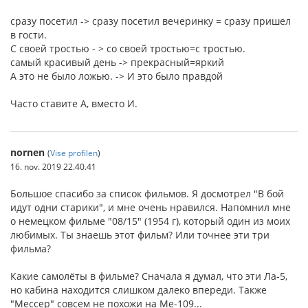
сразу посетил -> сразу посетил вечеринку = сразу пришел
в гости.
С своей тростью - > со своей тростью=с тростью.
самый красивый день -> прекрасный=яркий
А это не было ложью. -> И это было правдой
Часто ставите А, вместо И.
nornen
(
Vise profilen
)
16. nov. 2019 22.40.41
Большое спасибо за список фильмов. Я досмотрел "В бой
идут одни старики", и мне очень нравился. Напомнил мне
о немецком фильме "08/15" (1954 г), который один из моих
любимых. Ты знаешь этот фильм? Или точнее эти три
фильма?
Какие самолёты в фильме? Сначала я думал, что эти Ла-5,
но кабина находится слишком далеко впереди. Также
"Мессер" совсем не похожи на Me-109...