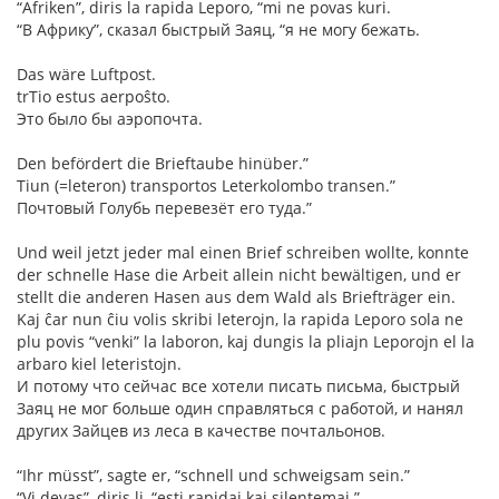
“Afriken”, diris la rapida Leporo, “mi ne povas kuri.
“В Африку”, сказал быстрый Заяц, “я не могу бежать.
Das wäre Luftpost.
trTio estus aerpoŝto.
Это было бы аэропочта.
Den befördert die Brieftaube hinüber.”
Tiun (=leteron) transportos Leterkolombo transen.”
Почтовый Голубь перевезёт его туда.”
Und weil jetzt jeder mal einen Brief schreiben wollte, konnte
der schnelle Hase die Arbeit allein nicht bewältigen, und er
stellt die anderen Hasen aus dem Wald als Briefträger ein.
Kaj ĉar nun ĉiu volis skribi leterojn, la rapida Leporo sola ne
plu povis “venki” la laboron, kaj dungis la pliajn Leporojn el la
arbaro kiel leteristojn.
И потому что сейчас все хотели писать письма, быстрый
Заяц не мог больше один справляться с работой, и нанял
других Зайцев из леса в качестве почтальонов.
“Ihr müsst”, sagte er, “schnell und schweigsam sein.”
“Vi devas”, diris li, “esti rapidaj kaj silentemaj.”