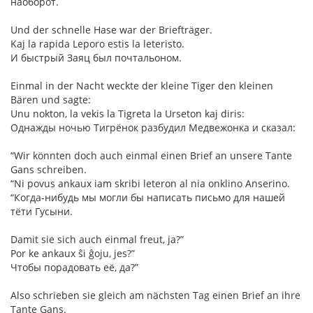
наоборот.
Und der schnelle Hase war der Briefträger.
Kaj la rapida Leporo estis la leteristo.
И быстрый Заяц был почтальоном.
Einmal in der Nacht weckte der kleine Tiger den kleinen
Bären und sagte:
Unu nokton, la vekis la Tigreta la Urseton kaj diris:
Однажды ночью Тигрёнок разбудил Медвежонка и сказал:
“Wir könnten doch auch einmal einen Brief an unsere Tante
Gans schreiben.
“Ni povus ankaux iam skribi leteron al nia onklino Anserino.
“Когда-нибудь мы могли бы написать письмо для нашей
тёти Гусыни.
Damit sie sich auch einmal freut, ja?”
Por ke ankaux ŝi ĝoju, jes?”
Чтобы порадовать её, да?”
Also schrieben sie gleich am nächsten Tag einen Brief an ihre
Tante Gans.