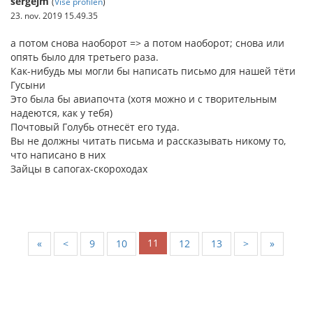
sergejm
(
Vise profilen
)
23. nov. 2019 15.49.35
а потом снова наоборот => а потом наоборот; снова или
опять было для третьего раза.
Как-нибудь мы могли бы написать письмо для нашей тёти
Гусыни
Это была бы авиапочта (хотя можно и с творительным
надеются, как у тебя)
Почтовый Голубь отнесёт его туда.
Вы не должны читать письма и рассказывать никому то,
что написано в них
Зайцы в сапогах-скороходах
11
«
<
9
10
12
13
>
»