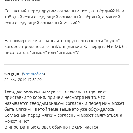
Согласный перед другим согласным всегда твёрдый? Или
твёрдый если следующий согласный твёрдый, а мягкий
если следующий согласный мягкий?
Например, если я транслитерирую слово кекчи “inyum”,
которое произносится ink'um (мягкий К, твёрдые Н и М), бы
писался как “инкюм” или “инъкюм”?
sergejm
(
Vise profilen
)
22. nov. 2019 17.52.29
Твёрдый знак используется только для отделения
приставки то корня, причём несмотря на то, что
называется твёрдым знаком, согласный перед ним может
быть мягким - в этой теме выше это уже обсуждалось.
Согласный перед мягким согласным может смягчаться, а
может и нет.
В иностранных словах обычно не смягчается.