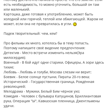
есть необходимость, то можно уточнить, большой он там
или маленький.
Картошка, даже готовая к употреблению, может быть
холодной или горячей, теплой или обжигающей. Жаром не
может, если она не превратилась в угли.
Падеж творительный: чем, кем?
Про фильмы их много, хотелось бы в тему попасть.
Поэтому напишите своё видение предпочтения:
Детектив - Место встречи изменить нельзя(Эра
милосердия);
Военный - В бой идут одни старики, Офицеры, А зори здесь
тихие;
Любовь - Любовь и голуби, Москва слезам ни верит;
Боевик - Белое солнце пустыни, Пираты 20-го века;
Исторический - Государственная граница, Рождённая
революцией;
Мелодрама - Мужики, Белый Бим чёрное ухо;
Комедия - Человек с бульвара Капуцинов, Бриллиантовая
рука, Операция "Ы", Кавказская пленница, Джентльмены
удачи.