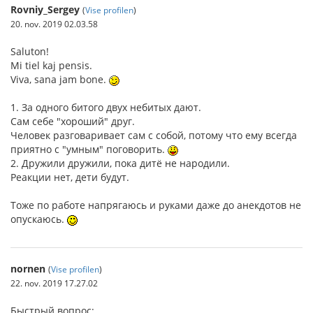
Rovniy_Sergey
(
Vise profilen
)
20. nov. 2019 02.03.58
Saluton!
Mi tiel kaj pensis.
Viva, sana jam bone.
1. За одного битого двух небитых дают.
Сам себе "хороший" друг.
Человек разговаривает сам с собой, потому что ему всегда
приятно с "умным" поговорить.
2. Дружили дружили, пока дитё не народили.
Реакции нет, дети будут.
Тоже по работе напрягаюсь и руками даже до анекдотов не
опускаюсь.
nornen
(
Vise profilen
)
22. nov. 2019 17.27.02
Быстрый вопрос: