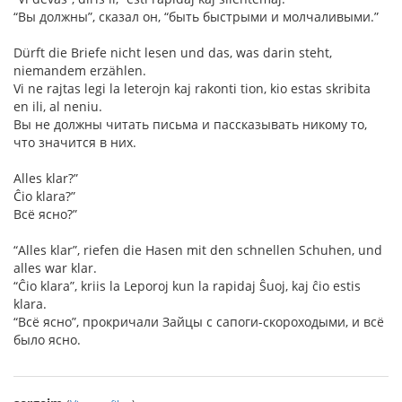
“Вы должны”, сказал он, “быть быстрыми и молчаливыми.”
Dürft die Briefe nicht lesen und das, was darin steht,
niemandem erzählen.
Vi ne rajtas legi la leterojn kaj rakonti tion, kio estas skribita
en ili, al neniu.
Вы не должны читать письма и пассказывать никому то,
что значится в них.
Alles klar?”
Ĉio klara?”
Всё ясно?”
“Alles klar”, riefen die Hasen mit den schnellen Schuhen, und
alles war klar.
“Ĉio klara”, kriis la Leporoj kun la rapidaj Ŝuoj, kaj ĉio estis
klara.
“Всё ясно”, прокричали Зайцы с сапоги-скороходыми, и всё
было ясно.