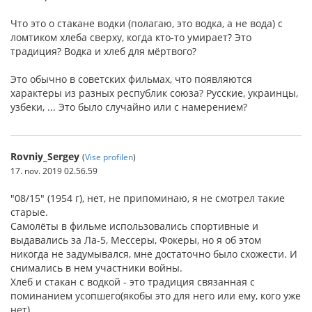
Что это о стакане водки (полагаю, это водка, а не вода) с
ломтиком хлеба сверху, когда кто-то умирает? Это
традиция? Водка и хлеб для мёртвого?
Это обычно в советских фильмах, что появляются
характеры из разных республик союза? Русские, украинцы,
узбеки, ... Это было случайно или с намерением?
Rovniy_Sergey
(
Vise profilen
)
17. nov. 2019 02.56.59
"08/15" (1954 г), нет, не припоминаю, я не смотрел такие
старые.
Самолёты в фильме использовались спортивные и
выдавались за Ла-5, Мессеры, Фокеры, но я об этом
никогда не задумывался, мне достаточно было схожести. И
снимались в нем участники войны.
Хлеб и стакан с водкой - это традиция связанная с
поминанием усопшего(якобы это для него или ему, кого уже
нет).