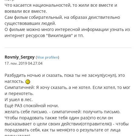
Что касается национальностей, то жили все вместе и
воевали все вместе.
Сам фильм собирательный, на образах деиствительно
существовавших людей.
О фильме можно много интересной информации узнать из
интернет ресурсов "Википедия" и тп.
Rovniy_Sergey
(
Vise profilen
)
17. nov. 2019 04.27.04
Разбудить ночью и сказать, пока ты не заснул(уснул), это
наглость.
Симпатичней: Я хочу сказать, а не хотел. Если хотел, то мог
и перехотеть.
И ушел в лес.
Ещё РАЗ спокойной ночи.
желать себе письмо. - симпатичней: получить письмо.
Чтобы порадовать также тебя один раз(это если он
высказывает о цели своих действии(отправителя)) - чтобы
порадовать себя, как ты меня(это о результате от лица
получателя).