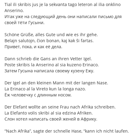
Tial ili skribis jus je la sekvanta tago leteron al ilia onklino
Anserino.
Итак уже на следующий день они написали письмо для
своей тёти Гусыни.
Schöne Grüße, alles Gute und wie es ihr gehe.
Belajn salutojn, ĉion bonan, kaj kak ŝi fartas.
Привет, пока, и как её дела.
Dann schrieb die Gans an ihren Vetter Igel.
Poste skribis la Anserino al sia kuzeno Erinaco.
Затем Гусына написала своему кузену Ежу.
Der Igel an den kleinen Mann mit der langen Nase.
La Erinaco al la Vireto kun la longa nazo.
Ёж человечку с длинным носом.
Der Elefant wollte an seine Frau nach Afrika schreiben.
La Elefanto volis skribi al sia edzina Afriken.
Слон хотел написать своей женей в Африку.
“Nach Afrika”, sagte der schnelle Hase, “kann ich nicht laufen.