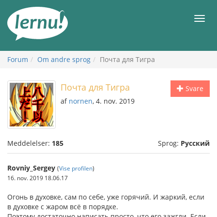
Til
indholdet
Men
Forum
Om andre sprog
Почта для Тигра
Почта для Тигра
Svare
af
nornen
, 4. nov. 2019
Meddelelser:
185
Sprog:
Русский
Rovniy_Sergey
(
Vise profilen
)
16. nov. 2019 18.06.17
Огонь в духовке, сам по себе, уже горячий. И жаркий, если
в духовке с жаром всё в порядке.
Поэтому достаточно написать просто, что его зажгли. Если