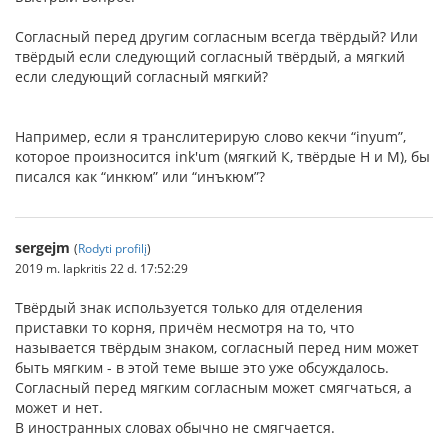
Согласный перед другим согласным всегда твёрдый? Или
твёрдый если следующий согласный твёрдый, а мягкий
если следующий согласный мягкий?
Например, если я транслитерирую слово кекчи “inyum”,
которое произносится ink'um (мягкий К, твёрдые Н и М), бы
писался как “инкюм” или “инъкюм”?
sergejm
(
Rodyti profilį
)
2019 m. lapkritis 22 d. 17:52:29
Твёрдый знак используется только для отделения
приставки то корня, причём несмотря на то, что
называется твёрдым знаком, согласный перед ним может
быть мягким - в этой теме выше это уже обсуждалось.
Согласный перед мягким согласным может смягчаться, а
может и нет.
В иностранных словах обычно не смягчается.