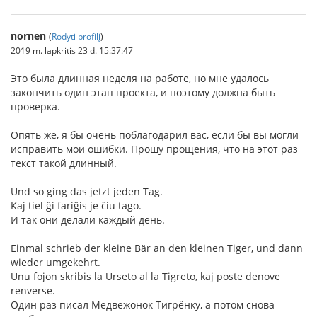
nornen
(
Rodyti profilį
)
2019 m. lapkritis 23 d. 15:37:47
Это была длинная неделя на работе, но мне удалось
закончить один этап проекта, и поэтому должна быть
проверка.
Опять же, я бы очень поблагодарил вас, если бы вы могли
исправить мои ошибки. Прошу прощения, что на этот раз
текст такой длинный.
Und so ging das jetzt jeden Tag.
Kaj tiel ĝi fariĝis je ĉiu tago.
И так они делали каждый день.
Einmal schrieb der kleine Bär an den kleinen Tiger, und dann
wieder umgekehrt.
Unu fojon skribis la Urseto al la Tigreto, kaj poste denove
renverse.
Один раз писал Медвежонок Тигрёнку, а потом снова