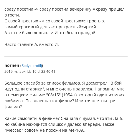
сразу посетил -> сразу посетил вечеринку = сразу пришел
в гости.
С своей тростью - > со своей тростью=с тростью.
самый красивый день -> прекрасный=яркий
А это не было ложью. -> И это было правдой
Часто ставите А, вместо И.
nornen
(
Rodyti profilį
)
2019 m. lapkritis 16 d. 22:40:41
Большое спасибо за список фильмов. Я досмотрел "В бой
идут одни старики", и мне очень нравился. Напомнил мне
о немецком фильме "08/15" (1954 г), который один из моих
любимых. Ты знаешь этот фильм? Или точнее эти три
фильма?
Какие самолёты в фильме? Сначала я думал, что эти Ла-5,
но кабина находится слишком далеко впереди. Также
"Мессер" совсем не похожи на Me-109...