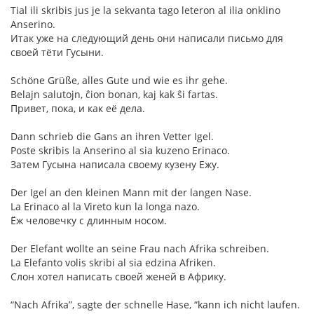
Tial ili skribis jus je la sekvanta tago leteron al ilia onklino
Anserino.
Итак уже на следующий день они написали письмо для
своей тёти Гусыни.
Schöne Grüße, alles Gute und wie es ihr gehe.
Belajn salutojn, ĉion bonan, kaj kak ŝi fartas.
Привет, пока, и как её дела.
Dann schrieb die Gans an ihren Vetter Igel.
Poste skribis la Anserino al sia kuzeno Erinaco.
Затем Гусына написала своему кузену Ежу.
Der Igel an den kleinen Mann mit der langen Nase.
La Erinaco al la Vireto kun la longa nazo.
Ёж человечку с длинным носом.
Der Elefant wollte an seine Frau nach Afrika schreiben.
La Elefanto volis skribi al sia edzina Afriken.
Слон хотел написать своей женей в Африку.
“Nach Afrika”, sagte der schnelle Hase, “kann ich nicht laufen.