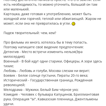
есть необходимость, то можно уточнить, большой он там
или маленький.
Картошка, даже готовая к употреблению, может быть
холодной или горячей, теплой или обжигающей. Жаром не
может, если она не превратилась в угли.
Падеж творительный: чем, кем?
Про фильмы их много, хотелось бы в тему попасть.
Поэтому напишите своё видение предпочтения:
Детектив - Место встречи изменить нельзя(Эра
милосердия);
Военный - В бой идут одни старики, Офицеры, А зори здесь
тихие;
Любовь - Любовь и голуби, Москва слезам ни верит;
Боевик - Белое солнце пустыни, Пираты 20-го века;
Исторический - Государственная граница, Рождённая
революцией;
Мелодрама - Мужики, Белый Бим чёрное ухо;
Комедия - Человек с бульвара Капуцинов, Бриллиантовая
рука, Операция "Ы", Кавказская пленница, Джентльмены
удачи.