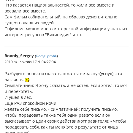
Что касается национальностей, то жили все вместе и
воевали все вместе.
Сам фильм собирательный, на образах деиствительно
существовавших людей.
О фильме можно много интересной информации узнать из
интернет ресурсов "Википедия" и тп.
Rovniy_Sergey
(
Rodyti profilį
)
2019 m. lapkritis 17 d. 04:27:04
Разбудить ночью и сказать, пока ты не заснул(уснул), это
наглость.
Симпатичней: Я хочу сказать, а не хотел. Если хотел, то мог
и перехотеть.
И ушел в лес.
Ещё РАЗ спокойной ночи.
желать себе письмо. - симпатичней: получить письмо.
Чтобы порадовать также тебя один раз(это если он
высказывает о цели своих действии(отправителя)) - чтобы
порадовать себя, как ты меня(это о результате от лица
получателя).