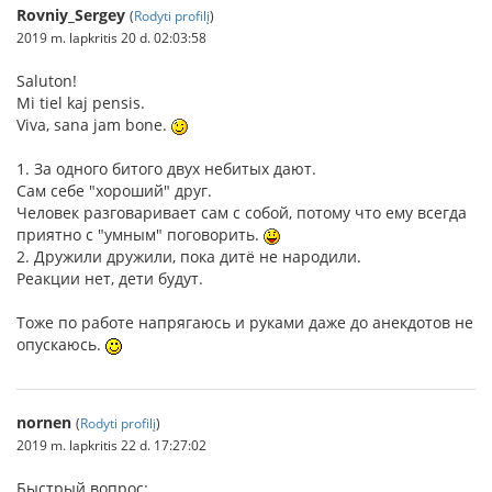
Rovniy_Sergey
(
Rodyti profilį
)
2019 m. lapkritis 20 d. 02:03:58
Saluton!
Mi tiel kaj pensis.
Viva, sana jam bone.
1. За одного битого двух небитых дают.
Сам себе "хороший" друг.
Человек разговаривает сам с собой, потому что ему всегда
приятно с "умным" поговорить.
2. Дружили дружили, пока дитё не народили.
Реакции нет, дети будут.
Тоже по работе напрягаюсь и руками даже до анекдотов не
опускаюсь.
nornen
(
Rodyti profilį
)
2019 m. lapkritis 22 d. 17:27:02
Быстрый вопрос: