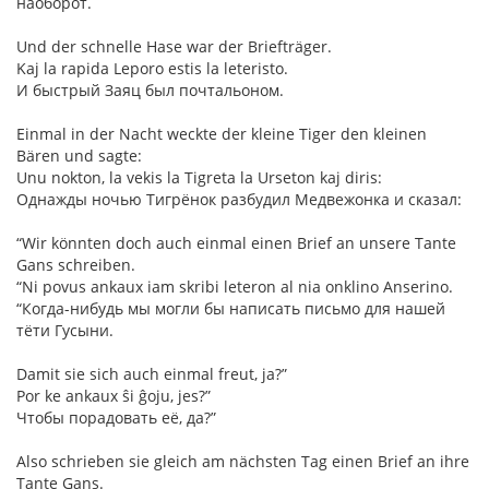
наоборот.
Und der schnelle Hase war der Briefträger.
Kaj la rapida Leporo estis la leteristo.
И быстрый Заяц был почтальоном.
Einmal in der Nacht weckte der kleine Tiger den kleinen
Bären und sagte:
Unu nokton, la vekis la Tigreta la Urseton kaj diris:
Однажды ночью Тигрёнок разбудил Медвежонка и сказал:
“Wir könnten doch auch einmal einen Brief an unsere Tante
Gans schreiben.
“Ni povus ankaux iam skribi leteron al nia onklino Anserino.
“Когда-нибудь мы могли бы написать письмо для нашей
тёти Гусыни.
Damit sie sich auch einmal freut, ja?”
Por ke ankaux ŝi ĝoju, jes?”
Чтобы порадовать её, да?”
Also schrieben sie gleich am nächsten Tag einen Brief an ihre
Tante Gans.