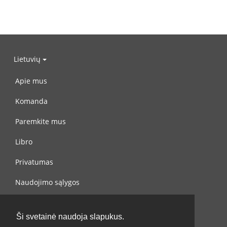
Lietuvių
Apie mus
Komanda
Paremkite mus
Libro
Privatumas
Naudojimo sąlygos
Susisiekite su mumis
Ši svetainė naudoja slapukus.