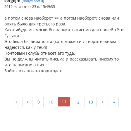
sergejm
(
Rodyti profilį
)
2019 m. lapkritis 23 d. 15:49:35
а потом снова наоборот => а потом наоборот; снова или
опять было для третьего раза.
Как-нибудь мы могли бы написать письмо для нашей тёти
Гусыни
Это была бы авиапочта (хотя можно и с творительным
надеются, как у тебя)
Почтовый Голубь отнесёт его туда.
Вы не должны читать письма и рассказывать никому то,
что написано в них
Зайцы в сапогах-скороходах
11
«
<
9
10
12
13
>
»