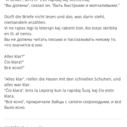
“Вы должны”, сказал он, “быть быстрыми и молчаливыми.”
Dürft die Briefe nicht lesen und das, was darin steht,
niemandem erzählen.
Vi ne rajtas legi la leterojn kaj rakonti tion, kio estas skribita
en ili, al neniu.
Вы не должны читать письма и пассказывать никому то,
что значится в них.
Alles klar?”
Ĉio klara?”
Всё ясно?”
“Alles klar”, riefen die Hasen mit den schnellen Schuhen, und
alles war klar.
“Ĉio klara”, kriis la Leporoj kun la rapidaj Ŝuoj, kaj ĉio estis
klara.
“Всё ясно”, прокричали Зайцы с сапоги-скороходыми, и всё
было ясно.