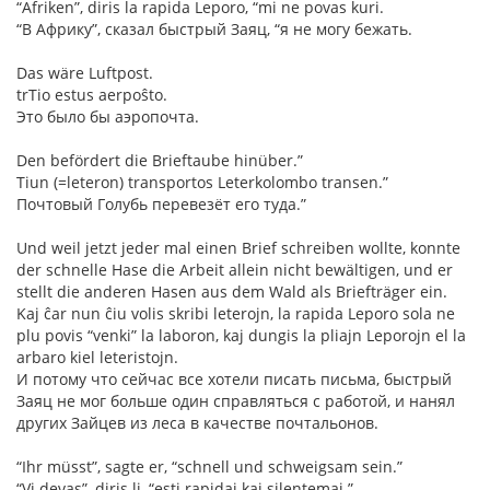
“Afriken”, diris la rapida Leporo, “mi ne povas kuri.
“В Африку”, сказал быстрый Заяц, “я не могу бежать.
Das wäre Luftpost.
trTio estus aerpoŝto.
Это было бы аэропочта.
Den befördert die Brieftaube hinüber.”
Tiun (=leteron) transportos Leterkolombo transen.”
Почтовый Голубь перевезёт его туда.”
Und weil jetzt jeder mal einen Brief schreiben wollte, konnte
der schnelle Hase die Arbeit allein nicht bewältigen, und er
stellt die anderen Hasen aus dem Wald als Briefträger ein.
Kaj ĉar nun ĉiu volis skribi leterojn, la rapida Leporo sola ne
plu povis “venki” la laboron, kaj dungis la pliajn Leporojn el la
arbaro kiel leteristojn.
И потому что сейчас все хотели писать письма, быстрый
Заяц не мог больше один справляться с работой, и нанял
других Зайцев из леса в качестве почтальонов.
“Ihr müsst”, sagte er, “schnell und schweigsam sein.”
“Vi devas”, diris li, “esti rapidaj kaj silentemaj.”