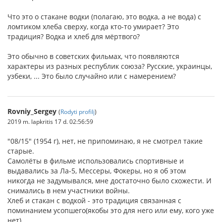
Что это о стакане водки (полагаю, это водка, а не вода) с
ломтиком хлеба сверху, когда кто-то умирает? Это
традиция? Водка и хлеб для мёртвого?
Это обычно в советских фильмах, что появляются
характеры из разных республик союза? Русские, украинцы,
узбеки, ... Это было случайно или с намерением?
Rovniy_Sergey
(
Rodyti profilį
)
2019 m. lapkritis 17 d. 02:56:59
"08/15" (1954 г), нет, не припоминаю, я не смотрел такие
старые.
Самолёты в фильме использовались спортивные и
выдавались за Ла-5, Мессеры, Фокеры, но я об этом
никогда не задумывался, мне достаточно было схожести. И
снимались в нем участники войны.
Хлеб и стакан с водкой - это традиция связанная с
поминанием усопшего(якобы это для него или ему, кого уже
нет).