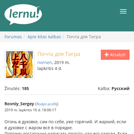
Į
turinį
Meni
Forumas
Apie kitas kalbas
Почта для Тигра
Почта для Тигра
Atsakyti
nornen
, 2019 m.
lapkritis 4 d.
Žinutės:
185
Kalba:
Русский
Rovniy_Sergey
(
Rodyti profilį
)
2019 m. lapkritis 16 d. 18:06:17
Огонь в духовке, сам по себе, уже горячий. И жаркий, если
в духовке с жаром всё в порядке.
Поэтому достаточно написать просто, что его зажгли. Если