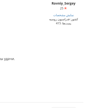
Rovniy_Sergey
25
نمایش مشخصات
کشور: فدراسیون روسیه
پست‌ها: 415
ны удачи.