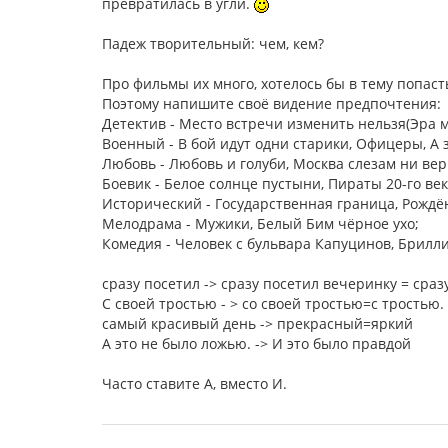
превратилась в угли.
Падеж творительный: чем, кем?
Про фильмы их много, хотелось бы в тему попаст
Поэтому напишите своё видение предпочтения:
Детектив - Место встречи изменить нельзя(Эра 
Военный - В бой идут одни старики, Офицеры, А 
Любовь - Любовь и голуби, Москва слезам ни вер
Боевик - Белое солнце пустыни, Пираты 20-го век
Исторический - Государственная граница, Рожд
Мелодрама - Мужики, Белый Бим чёрное ухо;
Комедия - Человек с бульвара Капуцинов, Брилл
сразу посетил -> сразу посетил вечеринку = сраз
С своей тростью - > со своей тростью=с тростью.
самый красивый день -> прекрасный=яркий
А это не было ложью. -> И это было правдой
Часто ставите А, вместо И.