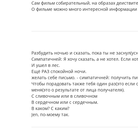
Сам фильм собирательный, на образах деиствит
О фильме можно много интересной информации у
Разбудить ночью и сказать, пока ты не заснул(усн
Симпатичней: Я хочу сказать, а не хотел. Если хот
И ушел в лес.
Ещё РАЗ спокойной ночи.
желать себе письмо. - симпатичней: получить пи
Чтобы порадовать также тебя один раз(это если о
меня(это о результате от лица получателя).
С сливочным или в сливочном
В сердечном или с сердечным.
В каком? С каким?
Jen, по-моему так.