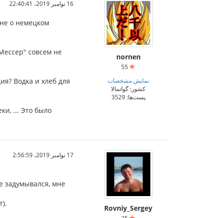
16 نوامبر 2019،‏ 22:40:41
мне о немецком
"Мессер" совсем не
nornen
55
نمایش مشخصات
ция? Водка и хлеб для
کشور: گواتمالا
پست‌ها: 3529
и, ... Это было
17 نوامبر 2019،‏ 2:56:59
е задумывался, мне
).
Rovniy_Sergey