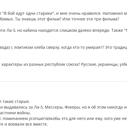
 "В бой идут одни старики", и мне очень нравился. Напомнил 
любимых. Ты знаешь этот фильм? Или точнее эти три фильма?
эти Ла-5, но кабина находится слишком далеко впереди. Также 
 вода) с ломтиком хлеба сверху, когда кто-то умирает? Это тради
характеры из разных республик союза? Русские, украинцы, узбек
ел такие старые.
 выдавались за Ла-5, Мессеры, Фокеры, но я об этом никогда н
частники войны.
 с поминанием усопшего(якобы это для него или ему, кого уже нет
е и воевали все вместе.