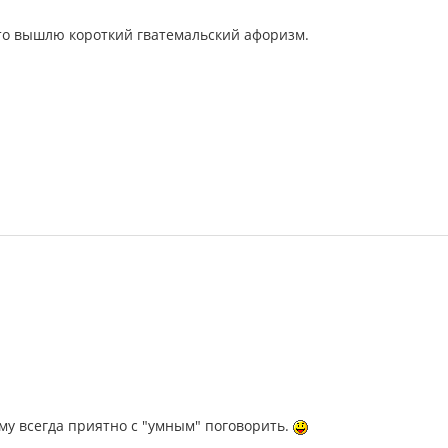
осто вышлю короткий гватемальский афоризм.
ему всегда приятно с "умным" поговорить.