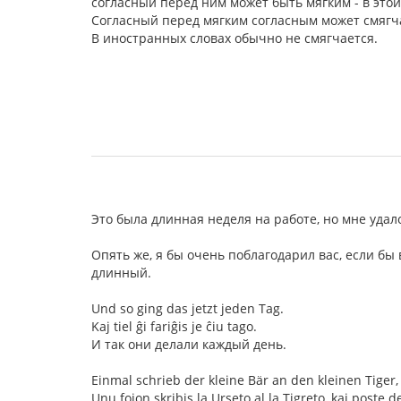
согласный перед ним может быть мягким - в этой
Согласный перед мягким согласным может смягча
В иностранных словах обычно не смягчается.
Это была длинная неделя на работе, но мне удал
Опять же, я бы очень поблагодарил вас, если бы
длинный.
Und so ging das jetzt jeden Tag.
Kaj tiel ĝi fariĝis je ĉiu tago.
И так они делали каждый день.
Einmal schrieb der kleine Bär an den kleinen Tige
Unu fojon skribis la Urseto al la Tigreto, kaj poste 