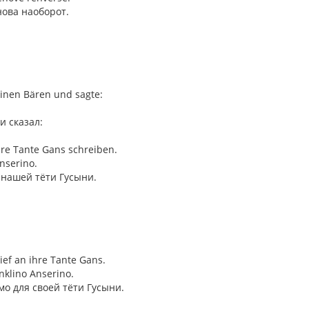
нова наоборот.
einen Bären und sagte:
 сказал:
ere Tante Gans schreiben.
Anserino.
 нашей тёти Гусыни.
ief an ihre Tante Gans.
 onklino Anserino.
о для своей тёти Гусыни.