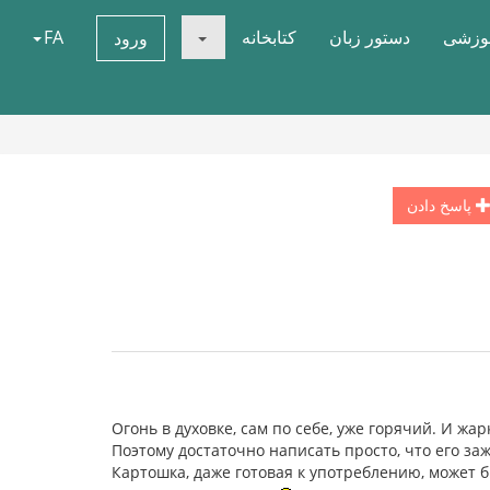
موزشی
دستور زبان
کتابخانه
FA
ورود
پاسخ دادن
Огонь в духовке, сам по себе, уже горячий. И жар
Поэтому достаточно написать просто, что его за
Картошка, даже готовая к употреблению, может 