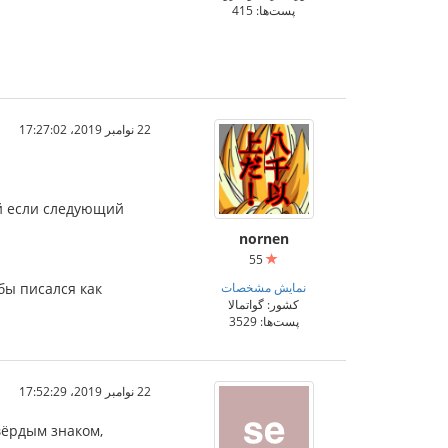
پست‌ها: 415
22 نوامبر 2019،‏ 17:27:02
й если следующий
nornen
55
نمایش مشخصات
бы писался как
کشور: گواتمالا
پست‌ها: 3529
22 نوامبر 2019،‏ 17:52:29
вёрдым знаком,