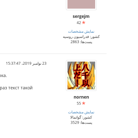
sergejm
42
نمایش مشخصات
کشور: فدراسیون روسیه
پست‌ها: 2863
23 نوامبر 2019،‏ 15:37:47
рка.
раз текст такой
nornen
55
نمایش مشخصات
کشور: گواتمالا
پست‌ها: 3529