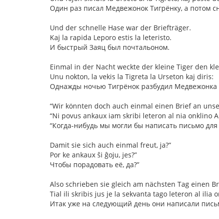
Один раз писал Медвежонок Тигрёнку, а потом с
Und der schnelle Hase war der Briefträger.
Kaj la rapida Leporo estis la leteristo.
И быстрый Заяц был почтальоном.
Einmal in der Nacht weckte der kleine Tiger den kl
Unu nokton, la vekis la Tigreta la Urseton kaj diris:
Однажды ночью Тигрёнок разбудил Медвежонка и
“Wir könnten doch auch einmal einen Brief an uns
“Ni povus ankaux iam skribi leteron al nia onklino 
“Когда-нибудь мы могли бы написать письмо для
Damit sie sich auch einmal freut, ja?”
Por ke ankaux ŝi ĝoju, jes?”
Чтобы порадовать её, да?”
Also schrieben sie gleich am nächsten Tag einen Br
Tial ili skribis jus je la sekvanta tago leteron al ilia
Итак уже на следующий день они написали письм