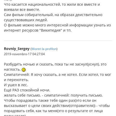
Что касается национальностей, то жили все вместе и
воевали все вместе.
Сам фильм собирательный, на образах деиствительно
существовавших людей.
О фильме можно много интересной информации узнать из
интернет ресурсов "Википедия" и тп.
Rovniy_Sergey
(
Montri la profilon
)
2019-novembro-17 04:27:04
Разбудить ночью и сказать, пока ты не заснул(уснул), это
наглость.
Симпатичней: Я хочу сказать, а не хотел. Если хотел, то мог
и перехотеть.
И ушел в лес.
Ещё РАЗ спокойной ночи.
желать себе письмо. - симпатичней: получить письмо.
Чтобы порадовать также тебя один раз(это если он
высказывает о цели своих действии(отправителя)) - чтобы
порадовать себя, как ты меня(это о результате от лица
получателя).