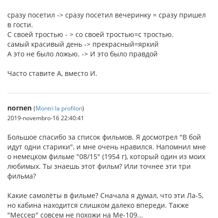
сразу посетил -> сразу посетил вечеринку = сразу пришел
в гости.
С своей тростью - > со своей тростью=с тростью.
самый красивый день -> прекрасный=яркий
А это не было ложью. -> И это было правдой
Часто ставите А, вместо И.
nornen
(
Montri la profilon
)
2019-novembro-16 22:40:41
Большое спасибо за список фильмов. Я досмотрел "В бой
идут одни старики", и мне очень нравился. Напомнил мне
о немецком фильме "08/15" (1954 г), который один из моих
любимых. Ты знаешь этот фильм? Или точнее эти три
фильма?
Какие самолёты в фильме? Сначала я думал, что эти Ла-5,
но кабина находится слишком далеко впереди. Также
"Мессер" совсем не похожи на Me-109...