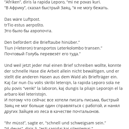
“Afriken”, diris la rapida Leporo, “mi ne povas kuri.
“В Африку”, сказал быстрый Заяц, “я не могу бежать.
Das wäre Luftpost.
trTio estus aerpoŝto.
Это было бы аэропочта.
Den befördert die Brieftaube hinüber.”
Tiun (=leteron) transportos Leterkolombo transen.”
Почтовый Голубь перевезёт его туда.”
Und weil jetzt jeder mal einen Brief schreiben wollte, konnte
der schnelle Hase die Arbeit allein nicht bewältigen, und er
stellt die anderen Hasen aus dem Wald als Briefträger ein.
Kaj ĉar nun ĉiu volis skribi leterojn, la rapida Leporo sola ne
plu povis “venki” la laboron, kaj dungis la pliajn Leporojn el la
arbaro kiel leteristojn.
И потому что сейчас все хотели писать письма, быстрый
Заяц не мог больше один справляться с работой, и нанял
других Зайцев из леса в качестве почтальонов.
“Ihr müsst”, sagte er, “schnell und schweigsam sein.”
“Vi devas”, diris li, “esti rapidaj kaj silentemaj.”