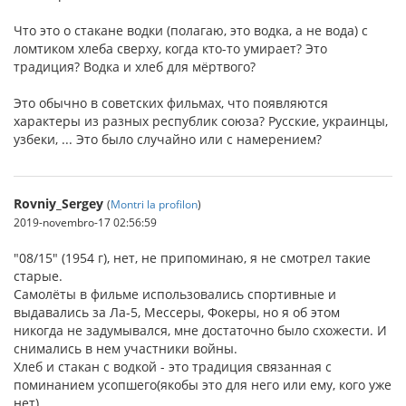
Что это о стакане водки (полагаю, это водка, а не вода) с
ломтиком хлеба сверху, когда кто-то умирает? Это
традиция? Водка и хлеб для мёртвого?
Это обычно в советских фильмах, что появляются
характеры из разных республик союза? Русские, украинцы,
узбеки, ... Это было случайно или с намерением?
Rovniy_Sergey
(
Montri la profilon
)
2019-novembro-17 02:56:59
"08/15" (1954 г), нет, не припоминаю, я не смотрел такие
старые.
Самолёты в фильме использовались спортивные и
выдавались за Ла-5, Мессеры, Фокеры, но я об этом
никогда не задумывался, мне достаточно было схожести. И
снимались в нем участники войны.
Хлеб и стакан с водкой - это традиция связанная с
поминанием усопшего(якобы это для него или ему, кого уже
нет).