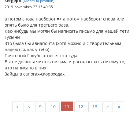
sergejm
(
Montri la profilon
)
2019-novembro-23 15:49:35
а потом снова наоборот => а потом наоборот; снова или
опять было для третьего раза.
Как-нибудь мы могли бы написать письмо для нашей тёти
Гусыни
Это была бы авиапочта (хотя можно и с творительным
надеются, как у тебя)
Почтовый Голубь отнесёт его туда.
Вы не должны читать письма и рассказывать никому то,
что написано в них
Зайцы в сапогах-скороходах
11
«
<
9
10
12
13
>
»