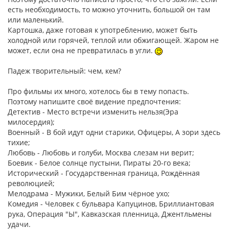
есть необходимость, то можно уточнить, большой он там
или маленький.
Картошка, даже готовая к употреблению, может быть
холодной или горячей, теплой или обжигающей. Жаром не
может, если она не превратилась в угли.
Падеж творительный: чем, кем?
Про фильмы их много, хотелось бы в тему попасть.
Поэтому напишите своё видение предпочтения:
Детектив - Место встречи изменить нельзя(Эра
милосердия);
Военный - В бой идут одни старики, Офицеры, А зори здесь
тихие;
Любовь - Любовь и голуби, Москва слезам ни верит;
Боевик - Белое солнце пустыни, Пираты 20-го века;
Исторический - Государственная граница, Рождённая
революцией;
Мелодрама - Мужики, Белый Бим чёрное ухо;
Комедия - Человек с бульвара Капуцинов, Бриллиантовая
рука, Операция "Ы", Кавказская пленница, Джентльмены
удачи.