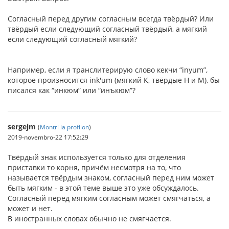
Согласный перед другим согласным всегда твёрдый? Или
твёрдый если следующий согласный твёрдый, а мягкий
если следующий согласный мягкий?
Например, если я транслитерирую слово кекчи “inyum”,
которое произносится ink'um (мягкий К, твёрдые Н и М), бы
писался как “инкюм” или “инъкюм”?
sergejm
(
Montri la profilon
)
2019-novembro-22 17:52:29
Твёрдый знак используется только для отделения
приставки то корня, причём несмотря на то, что
называется твёрдым знаком, согласный перед ним может
быть мягким - в этой теме выше это уже обсуждалось.
Согласный перед мягким согласным может смягчаться, а
может и нет.
В иностранных словах обычно не смягчается.