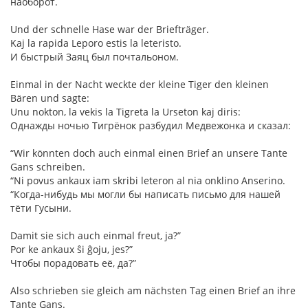
наоборот.
Und der schnelle Hase war der Briefträger.
Kaj la rapida Leporo estis la leteristo.
И быстрый Заяц был почтальоном.
Einmal in der Nacht weckte der kleine Tiger den kleinen
Bären und sagte:
Unu nokton, la vekis la Tigreta la Urseton kaj diris:
Однажды ночью Тигрёнок разбудил Медвежонка и сказал:
“Wir könnten doch auch einmal einen Brief an unsere Tante
Gans schreiben.
“Ni povus ankaux iam skribi leteron al nia onklino Anserino.
“Когда-нибудь мы могли бы написать письмо для нашей
тёти Гусыни.
Damit sie sich auch einmal freut, ja?”
Por ke ankaux ŝi ĝoju, jes?”
Чтобы порадовать её, да?”
Also schrieben sie gleich am nächsten Tag einen Brief an ihre
Tante Gans.