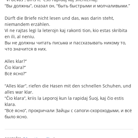
“Вы должны”, сказал он, “быть быстрыми и молчаливыми.”
Dürft die Briefe nicht lesen und das, was darin steht,
niemandem erzählen.
Vi ne rajtas legi la leterojn kaj rakonti tion, kio estas skribita
en ili, al neniu.
Вы не должны читать письма и пассказывать никому то,
что значится в них.
Alles klar?”
Ĉio klara?”
Всё ясно?”
“Alles klar”, riefen die Hasen mit den schnellen Schuhen, und
alles war klar.
“Ĉio klara”, kriis la Leporoj kun la rapidaj Ŝuoj, kaj ĉio estis
klara.
“Всё ясно”, прокричали Зайцы с сапоги-скороходыми, и всё
было ясно.