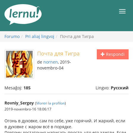
Al
la
Men
enhavo
Forumo
Pri aliaj lingvoj
Почта для Тигра
Почта для Тигра
Respondi
de
nornen
, 2019-
novembro-04
Mesaĝoj:
185
Lingvo:
Русский
Rovniy_Sergey
(
Montri la profilon
)
2019-novembro-16 18:06:17
Огонь в духовке, сам по себе, уже горячий. И жаркий, если
в духовке с жаром всё в порядке.
Поэтому достаточно написать просто, что его зажгли. Если