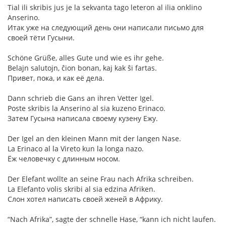
Tial ili skribis jus je la sekvanta tago leteron al ilia onklino
Anserino.
Итак уже на следующий день они написали письмо для
своей тёти Гусыни.
Schöne Grüße, alles Gute und wie es ihr gehe.
Belajn salutojn, ĉion bonan, kaj kak ŝi fartas.
Привет, пока, и как её дела.
Dann schrieb die Gans an ihren Vetter Igel.
Poste skribis la Anserino al sia kuzeno Erinaco.
Затем Гусына написала своему кузену Ежу.
Der Igel an den kleinen Mann mit der langen Nase.
La Erinaco al la Vireto kun la longa nazo.
Ёж человечку с длинным носом.
Der Elefant wollte an seine Frau nach Afrika schreiben.
La Elefanto volis skribi al sia edzina Afriken.
Слон хотел написать своей женей в Африку.
“Nach Afrika”, sagte der schnelle Hase, “kann ich nicht laufen.