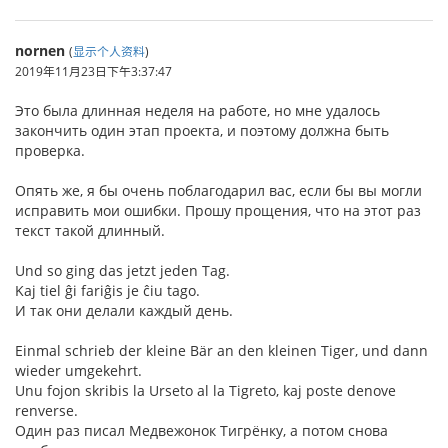
nornen
(
显示个人资料
)
2019年11月23日下午3:37:47
Это была длинная неделя на работе, но мне удалось
закончить один этап проекта, и поэтому должна быть
проверка.
Опять же, я бы очень поблагодарил вас, если бы вы могли
исправить мои ошибки. Прошу прощения, что на этот раз
текст такой длинный.
Und so ging das jetzt jeden Tag.
Kaj tiel ĝi fariĝis je ĉiu tago.
И так они делали каждый день.
Einmal schrieb der kleine Bär an den kleinen Tiger, und dann
wieder umgekehrt.
Unu fojon skribis la Urseto al la Tigreto, kaj poste denove
renverse.
Один раз писал Медвежонок Тигрёнку, а потом снова