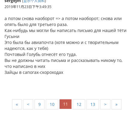
sergejm
(
显示个人资料
)
2019年11月23日下午3:49:35
а потом снова наоборот => а потом наоборот; снова или
опять было для третьего раза.
Как-нибудь мы могли бы написать письмо для нашей тёти
Гусыни
Это была бы авиапочта (хотя можно и с творительным
надеются, как у тебя)
Почтовый Голубь отнесёт его туда.
Вы не должны читать письма и рассказывать никому то,
что написано в них
Зайцы в сапогах-скороходах
11
«
<
9
10
12
13
>
»