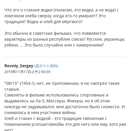
Что это о стакане водки (полагаю, это водка, а не вода) с
ломтиком хлеба сверху, когда кто-то умирает? Это
традиция? Водка и хлеб для мёртвого?
Это обычно в советских фильмах, что появляются
характеры из разных республик союза? Русские, украинцы,
узбеки, ... Это было случайно или с намерением?
Rovniy_Sergey
(
显示个人资料
)
2019年11月17日上午2:56:59
"08/15" (1954 г), нет, не припоминаю, я не смотрел такие
старые.
Самолёты в фильме использовались спортивные и
выдавались за Ла-5, Мессеры, Фокеры, но я об этом
никогда не задумывался, мне достаточно было схожести. И
снимались в нем участники войны.
Хлеб и стакан с водкой - это традиция связанная с
поминанием усопшего(якобы это для него или ему, кого уже
нет).