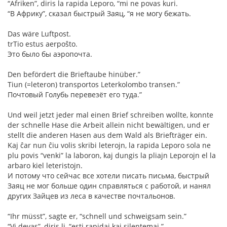
“Afriken”, diris la rapida Leporo, “mi ne povas kuri.
“В Африку”, сказал быстрый Заяц, “я не могу бежать.
Das wäre Luftpost.
trTio estus aerpoŝto.
Это было бы аэропочта.
Den befördert die Brieftaube hinüber.”
Tiun (=leteron) transportos Leterkolombo transen.”
Почтовый Голубь перевезёт его туда.”
Und weil jetzt jeder mal einen Brief schreiben wollte, konnte
der schnelle Hase die Arbeit allein nicht bewältigen, und er
stellt die anderen Hasen aus dem Wald als Briefträger ein.
Kaj ĉar nun ĉiu volis skribi leterojn, la rapida Leporo sola ne
plu povis “venki” la laboron, kaj dungis la pliajn Leporojn el la
arbaro kiel leteristojn.
И потому что сейчас все хотели писать письма, быстрый
Заяц не мог больше один справляться с работой, и нанял
других Зайцев из леса в качестве почтальонов.
“Ihr müsst”, sagte er, “schnell und schweigsam sein.”
“Vi devas”, diris li, “esti rapidaj kaj silentemaj.”