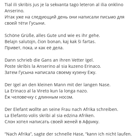
Tial ili skribis jus je la sekvanta tago leteron al ilia onklino
Anserino.
Итак уже на следующий день они написали письмо для
своей тёти Гусыни.
Schöne Grüße, alles Gute und wie es ihr gehe.
Belajn salutojn, ĉion bonan, kaj kak ŝi fartas.
Привет, пока, и как её дела.
Dann schrieb die Gans an ihren Vetter Igel.
Poste skribis la Anserino al sia kuzeno Erinaco.
Затем Гусына написала своему кузену Ежу.
Der Igel an den kleinen Mann mit der langen Nase.
La Erinaco al la Vireto kun la longa nazo.
Ёж человечку с длинным носом.
Der Elefant wollte an seine Frau nach Afrika schreiben.
La Elefanto volis skribi al sia edzina Afriken.
Слон хотел написать своей женей в Африку.
“Nach Afrika”, sagte der schnelle Hase, “kann ich nicht laufen.