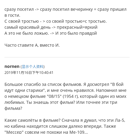
сразу посетил -> сразу посетил вечеринку = сразу пришел
в гости.
С своей тростью - > со своей тростью=с тростью.
самый красивый день -> прекрасный=яркий
А это не было ложью. -> И это было правдой
Часто ставите А, вместо И.
nornen
(
显示个人资料
)
2019年11月16日下午10:40:41
Большое спасибо за список фильмов. Я досмотрел "В бой
идут одни старики", и мне очень нравился. Напомнил мне
о немецком фильме "08/15" (1954 г), который один из моих
любимых. Ты знаешь этот фильм? Или точнее эти три
фильма?
Какие самолёты в фильме? Сначала я думал, что эти Ла-5,
но кабина находится слишком далеко впереди. Также
"Мессер" совсем не похожи на Me-109...