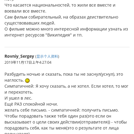
Что касается национальностей, то жили все вместе и
воевали все вместе.
Сам фильм собирательный, на образах деиствительно
существовавших людей.
О фильме можно много интересной информации узнать из
интернет ресурсов "Википедия" и тп.
Rovniy_Sergey
(
显示个人资料
)
2019年11月17日上午4:27:04
Разбудить ночью и сказать, пока ты не заснул(уснул), это
наглость.
Симпатичней: Я хочу сказать, а не хотел. Если хотел, то мог
и перехотеть.
И ушел в лес.
Ещё РАЗ спокойной ночи.
желать себе письмо. - симпатичней: получить письмо.
Чтобы порадовать также тебя один раз(это если он
высказывает о цели своих действии(отправителя)) - чтобы
порадовать себя, как ты меня(это о результате от лица
получателя).