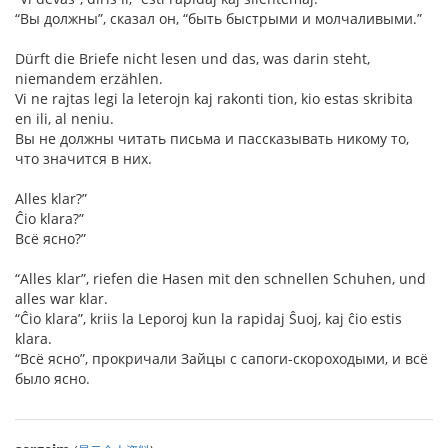
“Вы должны”, сказал он, “быть быстрыми и молчаливыми.”
Dürft die Briefe nicht lesen und das, was darin steht,
niemandem erzählen.
Vi ne rajtas legi la leterojn kaj rakonti tion, kio estas skribita
en ili, al neniu.
Вы не должны читать письма и пассказывать никому то,
что значится в них.
Alles klar?”
Ĉio klara?”
Всё ясно?”
“Alles klar”, riefen die Hasen mit den schnellen Schuhen, und
alles war klar.
“Ĉio klara”, kriis la Leporoj kun la rapidaj Ŝuoj, kaj ĉio estis
klara.
“Всё ясно”, прокричали Зайцы с сапоги-скороходыми, и всё
было ясно.