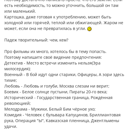
есть необходимость, то можно уточнить, большой он там
или маленький.
Картошка, даже готовая к употреблению, может быть
холодной или горячей, теплой или обжигающей. Жаром не
может, если она не превратилась в угли.
Падеж творительный: чем, кем?
Про фильмы их много, хотелось бы в тему попасть.
Поэтому напишите своё видение предпочтения:
Детектив - Место встречи изменить нельзя(Эра
милосердия);
Военный - В бой идут одни старики, Офицеры, А зори здесь
тихие;
Любовь - Любовь и голуби, Москва слезам ни верит;
Боевик - Белое солнце пустыни, Пираты 20-го века;
Исторический - Государственная граница, Рождённая
революцией;
Мелодрама - Мужики, Белый Бим чёрное ухо;
Комедия - Человек с бульвара Капуцинов, Бриллиантовая
рука, Операция "Ы", Кавказская пленница, Джентльмены
удачи.