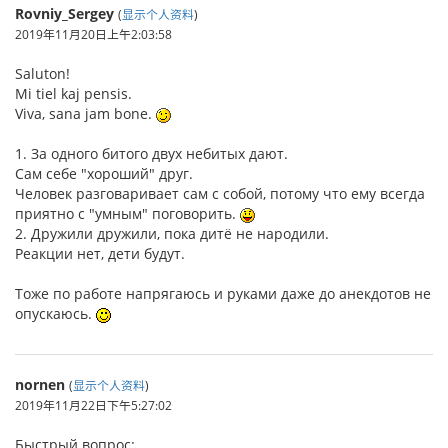
Rovniy_Sergey
(
显示个人资料
)
2019年11月20日上午2:03:58
Saluton!
Mi tiel kaj pensis.
Viva, sana jam bone.
1. За одного битого двух небитых дают.
Сам себе "хороший" друг.
Человек разговаривает сам с собой, потому что ему всегда
приятно с "умным" поговорить.
2. Дружили дружили, пока дитё не народили.
Реакции нет, дети будут.
Тоже по работе напрягаюсь и руками даже до анекдотов не
опускаюсь.
nornen
(
显示个人资料
)
2019年11月22日下午5:27:02
Быстрый вопрос: