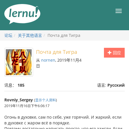
去
目
目
錄
录
頁
论坛
关于其他语言
Почта для Тигра
Почта для Тигра
回应
从
nornen
, 2019年11月4
日
讯息：
185
语言:
Русский
Rovniy_Sergey
(
显示个人资料
)
2019年11月16日下午6:06:17
Огонь в духовке, сам по себе, уже горячий. И жаркий, если
в духовке с жаром всё в порядке.
Поэтому достаточно написать просто, что его зажгли. Если