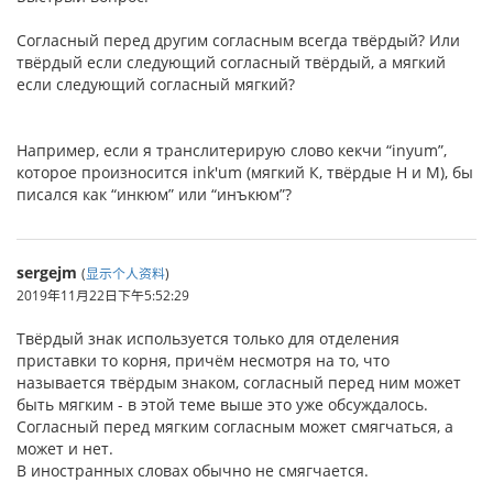
Согласный перед другим согласным всегда твёрдый? Или
твёрдый если следующий согласный твёрдый, а мягкий
если следующий согласный мягкий?
Например, если я транслитерирую слово кекчи “inyum”,
которое произносится ink'um (мягкий К, твёрдые Н и М), бы
писался как “инкюм” или “инъкюм”?
sergejm
(
显示个人资料
)
2019年11月22日下午5:52:29
Твёрдый знак используется только для отделения
приставки то корня, причём несмотря на то, что
называется твёрдым знаком, согласный перед ним может
быть мягким - в этой теме выше это уже обсуждалось.
Согласный перед мягким согласным может смягчаться, а
может и нет.
В иностранных словах обычно не смягчается.