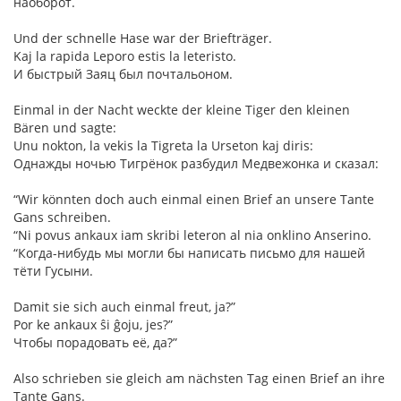
наоборот.
Und der schnelle Hase war der Briefträger.
Kaj la rapida Leporo estis la leteristo.
И быстрый Заяц был почтальоном.
Einmal in der Nacht weckte der kleine Tiger den kleinen
Bären und sagte:
Unu nokton, la vekis la Tigreta la Urseton kaj diris:
Однажды ночью Тигрёнок разбудил Медвежонка и сказал:
“Wir könnten doch auch einmal einen Brief an unsere Tante
Gans schreiben.
“Ni povus ankaux iam skribi leteron al nia onklino Anserino.
“Когда-нибудь мы могли бы написать письмо для нашей
тёти Гусыни.
Damit sie sich auch einmal freut, ja?”
Por ke ankaux ŝi ĝoju, jes?”
Чтобы порадовать её, да?”
Also schrieben sie gleich am nächsten Tag einen Brief an ihre
Tante Gans.