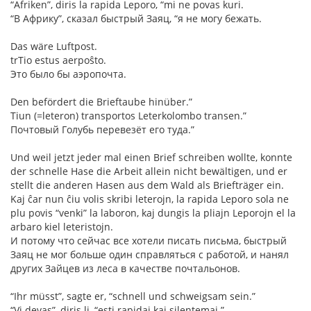
“Afriken”, diris la rapida Leporo, “mi ne povas kuri.
“В Африку”, сказал быстрый Заяц, “я не могу бежать.
Das wäre Luftpost.
trTio estus aerpoŝto.
Это было бы аэропочта.
Den befördert die Brieftaube hinüber.”
Tiun (=leteron) transportos Leterkolombo transen.”
Почтовый Голубь перевезёт его туда.”
Und weil jetzt jeder mal einen Brief schreiben wollte, konnte
der schnelle Hase die Arbeit allein nicht bewältigen, und er
stellt die anderen Hasen aus dem Wald als Briefträger ein.
Kaj ĉar nun ĉiu volis skribi leterojn, la rapida Leporo sola ne
plu povis “venki” la laboron, kaj dungis la pliajn Leporojn el la
arbaro kiel leteristojn.
И потому что сейчас все хотели писать письма, быстрый
Заяц не мог больше один справляться с работой, и нанял
других Зайцев из леса в качестве почтальонов.
“Ihr müsst”, sagte er, “schnell und schweigsam sein.”
“Vi devas”, diris li, “esti rapidaj kaj silentemaj.”