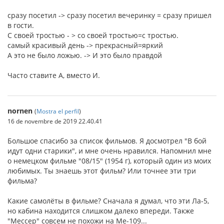
сразу посетил -> сразу посетил вечеринку = сразу пришел
в гости.
С своей тростью - > со своей тростью=с тростью.
самый красивый день -> прекрасный=яркий
А это не было ложью. -> И это было правдой
Часто ставите А, вместо И.
nornen
(
Mostra el perfil
)
16 de novembre de 2019 22.40.41
Большое спасибо за список фильмов. Я досмотрел "В бой
идут одни старики", и мне очень нравился. Напомнил мне
о немецком фильме "08/15" (1954 г), который один из моих
любимых. Ты знаешь этот фильм? Или точнее эти три
фильма?
Какие самолёты в фильме? Сначала я думал, что эти Ла-5,
но кабина находится слишком далеко впереди. Также
"Мессер" совсем не похожи на Me-109...