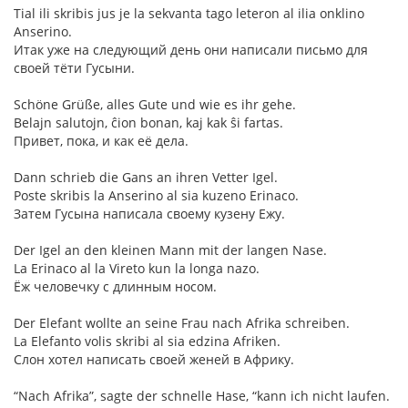
Tial ili skribis jus je la sekvanta tago leteron al ilia onklino
Anserino.
Итак уже на следующий день они написали письмо для
своей тёти Гусыни.
Schöne Grüße, alles Gute und wie es ihr gehe.
Belajn salutojn, ĉion bonan, kaj kak ŝi fartas.
Привет, пока, и как её дела.
Dann schrieb die Gans an ihren Vetter Igel.
Poste skribis la Anserino al sia kuzeno Erinaco.
Затем Гусына написала своему кузену Ежу.
Der Igel an den kleinen Mann mit der langen Nase.
La Erinaco al la Vireto kun la longa nazo.
Ёж человечку с длинным носом.
Der Elefant wollte an seine Frau nach Afrika schreiben.
La Elefanto volis skribi al sia edzina Afriken.
Слон хотел написать своей женей в Африку.
“Nach Afrika”, sagte der schnelle Hase, “kann ich nicht laufen.