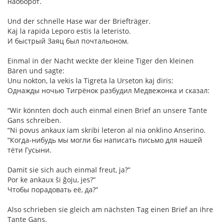
наоборот.
Und der schnelle Hase war der Briefträger.
Kaj la rapida Leporo estis la leteristo.
И быстрый Заяц был почтальоном.
Einmal in der Nacht weckte der kleine Tiger den kleinen
Bären und sagte:
Unu nokton, la vekis la Tigreta la Urseton kaj diris:
Однажды ночью Тигрёнок разбудил Медвежонка и сказал:
“Wir könnten doch auch einmal einen Brief an unsere Tante
Gans schreiben.
“Ni povus ankaux iam skribi leteron al nia onklino Anserino.
“Когда-нибудь мы могли бы написать письмо для нашей
тёти Гусыни.
Damit sie sich auch einmal freut, ja?”
Por ke ankaux ŝi ĝoju, jes?”
Чтобы порадовать её, да?”
Also schrieben sie gleich am nächsten Tag einen Brief an ihre
Tante Gans.