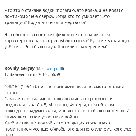
Что это о стакане водки (полагаю, это водка, а не вода) с
ломтиком хлеба сверху, когда кто-то умирает? Это
традиция? Водка и хлеб для мёртвого?
Это обычно в советских фильмах, что появляются
характеры из разных республик союза? Русские, украинцы,
узбеки, ... Это было случайно или с намерением?
Rovniy_Sergey
(
Mostra el perfil
)
17 de novembre de 2019 2.56.59
"08/15" (1954 г), нет, не припоминаю, я не смотрел такие
старые.
Самолёты в фильме использовались спортивные и
выдавались за Ла-5, Мессеры, Фокеры, но я об этом
никогда не задумывался, мне достаточно было схожести. И
снимались в нем участники войны.
Хлеб и стакан с водкой - это традиция связанная с
поминанием усопшего(якобы это для него или ему, кого уже
нет).