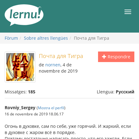
Al
contingut
Men
Fòrum
Sobre altres llengües
Почта для Тигра
Почта для Тигра
Respondre
de
nornen
, 4 de
novembre de 2019
Missatges:
185
Llengua:
Русский
Rovniy_Sergey
(
Mostra el perfil
)
16 de novembre de 2019 18.06.17
Огонь в духовке, сам по себе, уже горячий. И жаркий, если
в духовке с жаром всё в порядке.
Поэтому достаточно написать просто, что его зажгли. Если