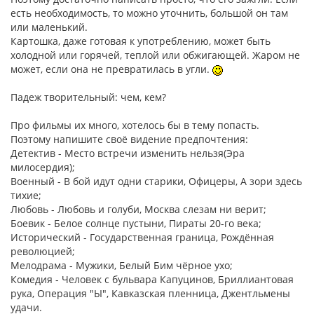
есть необходимость, то можно уточнить, большой он там
или маленький.
Картошка, даже готовая к употреблению, может быть
холодной или горячей, теплой или обжигающей. Жаром не
может, если она не превратилась в угли.
Падеж творительный: чем, кем?
Про фильмы их много, хотелось бы в тему попасть.
Поэтому напишите своё видение предпочтения:
Детектив - Место встречи изменить нельзя(Эра
милосердия);
Военный - В бой идут одни старики, Офицеры, А зори здесь
тихие;
Любовь - Любовь и голуби, Москва слезам ни верит;
Боевик - Белое солнце пустыни, Пираты 20-го века;
Исторический - Государственная граница, Рождённая
революцией;
Мелодрама - Мужики, Белый Бим чёрное ухо;
Комедия - Человек с бульвара Капуцинов, Бриллиантовая
рука, Операция "Ы", Кавказская пленница, Джентльмены
удачи.