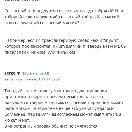
Согласный перед другим согласным всегда твёрдый? Или
твёрдый если следующий согласный твёрдый, а мягкий
если следующий согласный мягкий?
Например, если я транслитерирую слово кекчи “inyum”,
которое произносится ink'um (мягкий К, твёрдые Н и М), бы
писался как “инкюм” или “инъкюм”?
sergejm
(
Mostra el perfil
)
22 de novembre de 2019 17.52.29
Твёрдый знак используется только для отделения
приставки то корня, причём несмотря на то, что
называется твёрдым знаком, согласный перед ним может
быть мягким - в этой теме выше это уже обсуждалось.
Согласный перед мягким согласным может смягчаться, а
может и нет.
В иностранных словах обычно не смягчается.