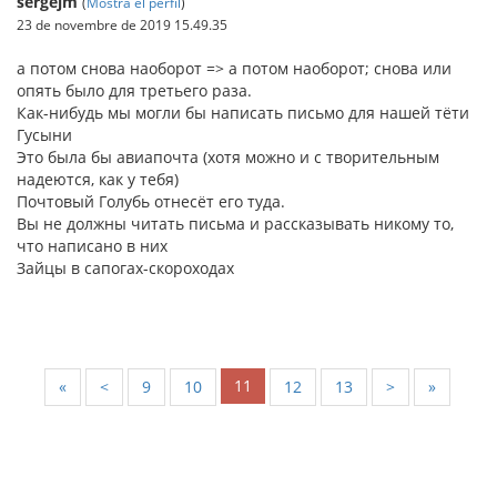
sergejm
(
Mostra el perfil
)
23 de novembre de 2019 15.49.35
а потом снова наоборот => а потом наоборот; снова или
опять было для третьего раза.
Как-нибудь мы могли бы написать письмо для нашей тёти
Гусыни
Это была бы авиапочта (хотя можно и с творительным
надеются, как у тебя)
Почтовый Голубь отнесёт его туда.
Вы не должны читать письма и рассказывать никому то,
что написано в них
Зайцы в сапогах-скороходах
11
«
<
9
10
12
13
>
»