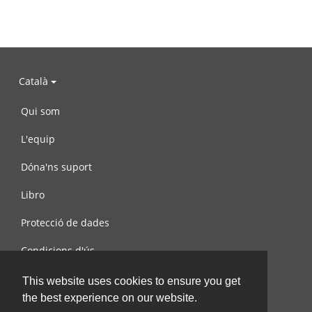
Català
Qui som
L'equip
Dóna'ns suport
Libro
Protecció de dades
Condicions d'ús
Contacta amb nosaltres
This website uses cookies to ensure you get
the best experience on our website.