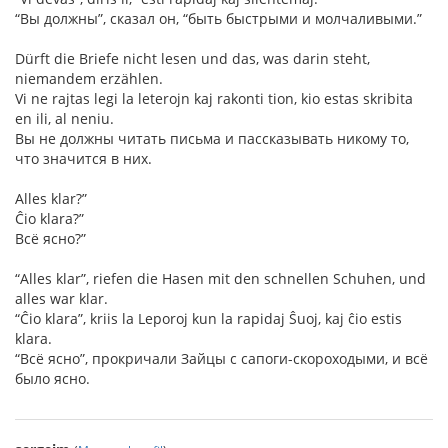
“Вы должны”, сказал он, “быть быстрыми и молчаливыми.”
Dürft die Briefe nicht lesen und das, was darin steht,
niemandem erzählen.
Vi ne rajtas legi la leterojn kaj rakonti tion, kio estas skribita
en ili, al neniu.
Вы не должны читать письма и пассказывать никому то,
что значится в них.
Alles klar?”
Ĉio klara?”
Всё ясно?”
“Alles klar”, riefen die Hasen mit den schnellen Schuhen, und
alles war klar.
“Ĉio klara”, kriis la Leporoj kun la rapidaj Ŝuoj, kaj ĉio estis
klara.
“Всё ясно”, прокричали Зайцы с сапоги-скороходыми, и всё
было ясно.