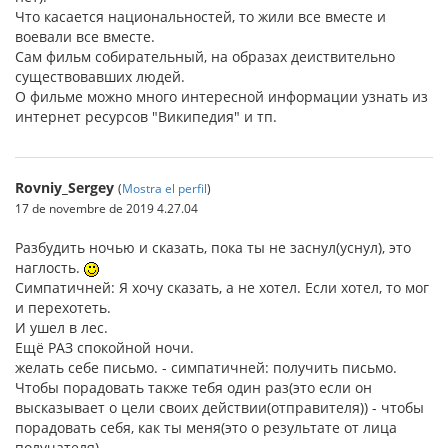
Что касается национальностей, то жили все вместе и
воевали все вместе.
Сам фильм собирательный, на образах деиствительно
существовавших людей.
О фильме можно много интересной информации узнать из
интернет ресурсов "Википедия" и тп.
Rovniy_Sergey
(
Mostra el perfil
)
17 de novembre de 2019 4.27.04
Разбудить ночью и сказать, пока ты не заснул(уснул), это
наглость.
Симпатичней: Я хочу сказать, а не хотел. Если хотел, то мог
и перехотеть.
И ушел в лес.
Ещё РАЗ спокойной ночи.
желать себе письмо. - симпатичней: получить письмо.
Чтобы порадовать также тебя один раз(это если он
высказывает о цели своих действии(отправителя)) - чтобы
порадовать себя, как ты меня(это о результате от лица
получателя).