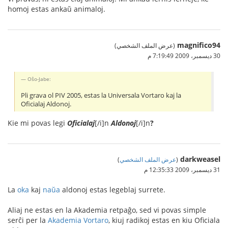
homoj estas ankaŭ animaloj.
magnifico94
(عرض الملف الشخصي)
30 ديسمبر، 2009 7:19:49 م
Oŝo-Jabe:
Pli grava ol PIV 2005, estas la Universala Vortaro kaj la
Oficialaj Aldonoj.
Kie mi povas legi
Oficialaj
[/i]n
Aldonoj
[/i]n
?
darkweasel
(
عرض الملف الشخصي
)
31 ديسمبر، 2009 12:35:33 م
La
oka
kaj
naŭa
aldonoj estas legeblaj surrete.
Aliaj ne estas en la Akademia retpaĝo, sed vi povas simple
serĉi per la
Akademia Vortaro
, kiuj radikoj estas en kiu Oficiala