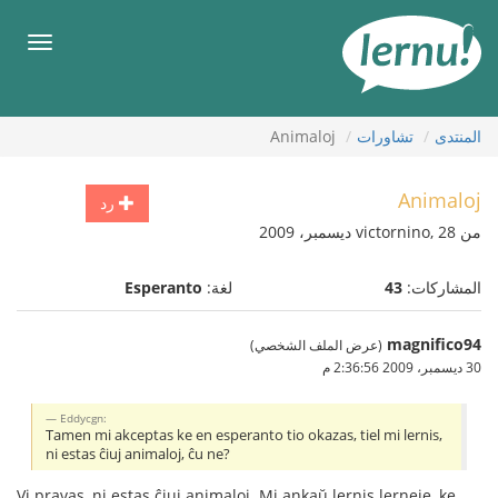
لى
لمحتويات
قائمة
طعام
المنتدى
تشاورات
Animaloj
Animaloj
رد
من victornino, 28 ديسمبر، 2009
المشاركات:
43
لغة:
Esperanto
magnifico94
(عرض الملف الشخصي)
30 ديسمبر، 2009 2:36:56 م
Eddycgn:
Tamen mi akceptas ke en esperanto tio okazas, tiel mi lernis,
ni estas ĉiuj animaloj, ĉu ne?
Vi pravas, ni estas ĉiuj animaloj. Mi ankaŭ lernis lerneje, ke