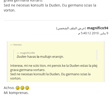
grava germana vortaro.
Sed ne necesas konsulti la Duden, ĉiu germano scias la
vorton.
magnifico94
(عرض الملف الشخصي)
9 يناير، 2010 5:40:12 م
horsto:
magnifico94:
Duden
havas
la
multajn erarojn.
Interese, mi ne sciis tion, mi pensis ke la Duden estas la plej
grava germana vortaro.
Sed ne necesas konsulti la Duden, ĉiu germano scias la
vorton.
Achso.
Mi komprenas.