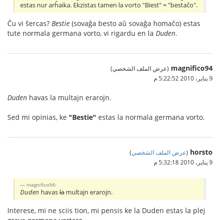
estas nur arĥaika. Ekzistas tamen la vorto "Biest" = "bestaĉo".
Ĉu vi ŝercas?
Bestie
(sovaĝa besto aŭ sovaĝa homaĉo) estas
tute normala germana vorto, vi rigardu en la
Duden
.
magnifico94
(عرض الملف الشخصي)
9 يناير، 2010 5:22:52 م
Duden
havas la multajn erarojn.
Sed mi opinias, ke
"Bestie"
estas la normala germana vorto.
horsto
(
عرض الملف الشخصي
)
9 يناير، 2010 5:32:18 م
magnifico94:
Duden
havas
la
multajn erarojn.
Interese, mi ne sciis tion, mi pensis ke la Duden estas la plej