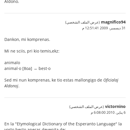
Aldono.
magnifico94
(عرض الملف الشخصي)
31 ديسمبر، 2009 12:51:41 م
Dankon, mi komprenas.
Mi ne sciis, pri kio temis,ekz:
animalo
animal·o [8oa] → best·o
Sed mi nun komprenas, ke tio estas mallongigo de
Oficialaj
Aldonoj
.
victornino
(عرض الملف الشخصي)
6 يناير، 2010 6:08:00 م
En la "Etymological Dictionary of the Esperanto Language" la
vorto besto aperas devenita de: