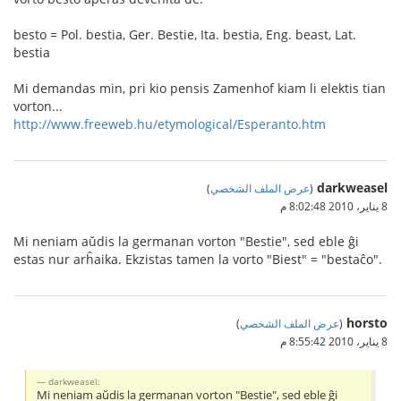
besto = Pol. bestia, Ger. Bestie, Ita. bestia, Eng. beast, Lat.
bestia
Mi demandas min, pri kio pensis Zamenhof kiam li elektis tian
vorton...
http://www.freeweb.hu/etymological/Esperanto.htm
darkweasel
(
عرض الملف الشخصي
)
8 يناير، 2010 8:02:48 م
Mi neniam aŭdis la germanan vorton "Bestie", sed eble ĝi
estas nur arĥaika. Ekzistas tamen la vorto "Biest" = "bestaĉo".
horsto
(
عرض الملف الشخصي
)
8 يناير، 2010 8:55:42 م
darkweasel:
Mi neniam aŭdis la germanan vorton "Bestie", sed eble ĝi