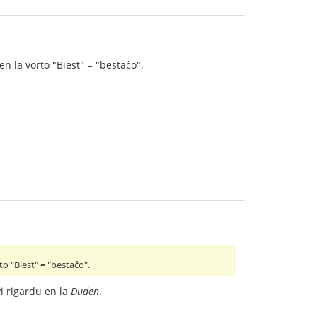
n la vorto "Biest" = "bestaĉo".
o "Biest" = "bestaĉo".
i rigardu en la
Duden
.