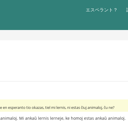
エスペラント？
en esperanto tio okazas, tiel mi lernis, ni estas ĉiuj animaloj, ĉu ne?
uj animaloj. Mi ankaŭ lernis lerneje, ke homoj estas ankaŭ animaloj.