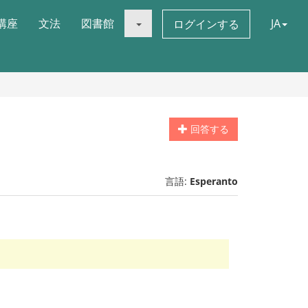
講座
文法
図書館
JA
ログインする
回答する
言語:
Esperanto