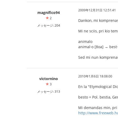
2009年12月31日 12:51:41
magnifico94
2
Dankon, mi komprenas
メッセージ: 204
Mi ne sciis, pri kio tem
animalo
animal·o [8oa] → best
Sed mi nun komprenas,
2010年1月6日 18:08:00
victornino
3
En la "Etymological Di
メッセージ: 313
besto = Pol. bestia, Ger
Mi demandas min, pri k
http://www.freeweb.h