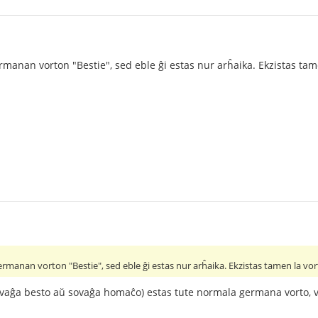
manan vorton "Bestie", sed eble ĝi estas nur arĥaika. Ekzistas tame
rmanan vorton "Bestie", sed eble ĝi estas nur arĥaika. Ekzistas tamen la vort
vaĝa besto aŭ sovaĝa homaĉo) estas tute normala germana vorto, v