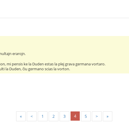
ultajn erarojn.
 tion, mi pensis ke la Duden estas la plej grava germana vortaro.
ti la Duden, ĉiu germano scias la vorton.
4
«
<
1
2
3
5
>
»