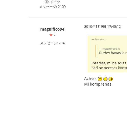
国: ドイツ
メッセージ: 2109
2010年1月9日 17:40:12
magnifico94
2
horsto:
メッセージ: 204
magnifico94:
Duden
havas
la
m
Interese, mi ne sciis
Sed ne necesas konsul
Achso.
Mi komprenas.