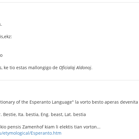
.
is,ekz:
·o
 ke tio estas mallongigo de
Oficialaj Aldonoj
.
ctionary of the Esperanto Language" la vorto besto aperas devenita
. Bestie, Ita. bestia, Eng. beast, Lat. bestia
io pensis Zamenhof kiam li elektis tian vorton...
u/etymological/Esperanto.htm