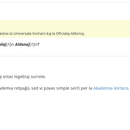
 estas la Universala Vortaro kaj la Oficialaj Aldonoj.
alaj
[/i]n
Aldonoj
[/i]n
?
 estas legeblaj surrete.
kademia retpaĝo, sed vi povas simple serĉi per la
Akademia Vortaro
,