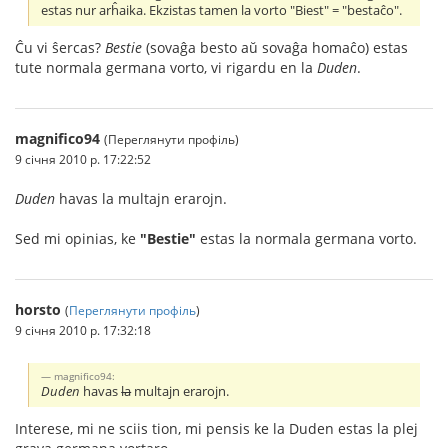
estas nur arĥaika. Ekzistas tamen la vorto "Biest" = "bestaĉo".
Ĉu vi ŝercas?
Bestie
(sovaĝa besto aŭ sovaĝa homaĉo) estas
tute normala germana vorto, vi rigardu en la
Duden
.
magnifico94
(Переглянути профіль)
9 січня 2010 р. 17:22:52
Duden
havas la multajn erarojn.
Sed mi opinias, ke
"Bestie"
estas la normala germana vorto.
horsto
(
Переглянути профіль
)
9 січня 2010 р. 17:32:18
magnifico94:
Duden
havas
la
multajn erarojn.
Interese, mi ne sciis tion, mi pensis ke la Duden estas la plej