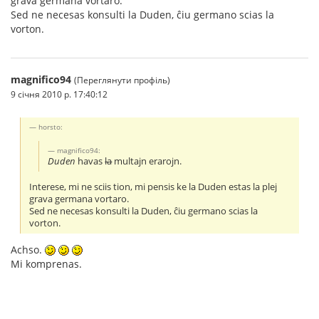
grava germana vortaro.
Sed ne necesas konsulti la Duden, ĉiu germano scias la
vorton.
magnifico94
(Переглянути профіль)
9 січня 2010 р. 17:40:12
horsto:
magnifico94:
Duden
havas
la
multajn erarojn.
Interese, mi ne sciis tion, mi pensis ke la Duden estas la plej
grava germana vortaro.
Sed ne necesas konsulti la Duden, ĉiu germano scias la
vorton.
Achso.
Mi komprenas.