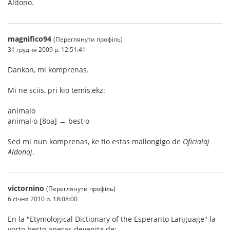
Aldono.
magnifico94
(Переглянути профіль)
31 грудня 2009 р. 12:51:41
Dankon, mi komprenas.
Mi ne sciis, pri kio temis,ekz:
animalo
animal·o [8oa] → best·o
Sed mi nun komprenas, ke tio estas mallongigo de
Oficialaj
Aldonoj
.
victornino
(Переглянути профіль)
6 січня 2010 р. 18:08:00
En la "Etymological Dictionary of the Esperanto Language" la
vorto besto aperas devenita de: