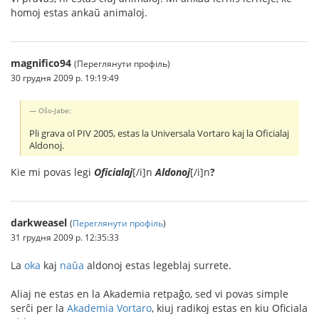
homoj estas ankaŭ animaloj.
magnifico94
(Переглянути профіль)
30 грудня 2009 р. 19:19:49
Oŝo-Jabe:
Pli grava ol PIV 2005, estas la Universala Vortaro kaj la Oficialaj
Aldonoj.
Kie mi povas legi
Oficialaj
[/i]n
Aldonoj
[/i]n
?
darkweasel
(
Переглянути профіль
)
31 грудня 2009 р. 12:35:33
La
oka
kaj
naŭa
aldonoj estas legeblaj surrete.
Aliaj ne estas en la Akademia retpaĝo, sed vi povas simple
serĉi per la
Akademia Vortaro
, kiuj radikoj estas en kiu Oficiala