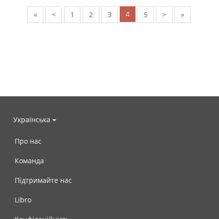
4
«
<
1
2
3
5
>
»
Українська
Про нас
Команда
Підтримайте нас
Libro