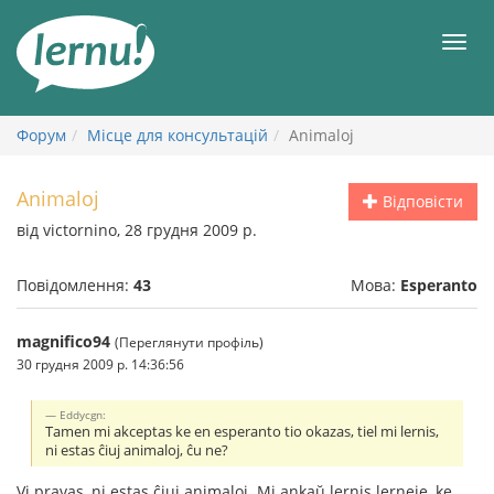
До
змісту
Мен
Форум
Місце для консультацій
Animaloj
Animaloj
Відповісти
від victornino, 28 грудня 2009 р.
Повідомлення:
43
Мова:
Esperanto
magnifico94
(Переглянути профіль)
30 грудня 2009 р. 14:36:56
Eddycgn:
Tamen mi akceptas ke en esperanto tio okazas, tiel mi lernis,
ni estas ĉiuj animaloj, ĉu ne?
Vi pravas, ni estas ĉiuj animaloj. Mi ankaŭ lernis lerneje, ke