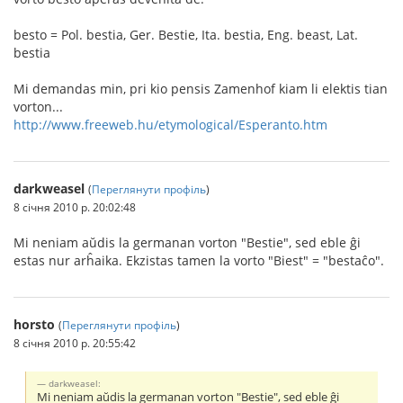
besto = Pol. bestia, Ger. Bestie, Ita. bestia, Eng. beast, Lat.
bestia
Mi demandas min, pri kio pensis Zamenhof kiam li elektis tian
vorton...
http://www.freeweb.hu/etymological/Esperanto.htm
darkweasel
(
Переглянути профіль
)
8 січня 2010 р. 20:02:48
Mi neniam aŭdis la germanan vorton "Bestie", sed eble ĝi
estas nur arĥaika. Ekzistas tamen la vorto "Biest" = "bestaĉo".
horsto
(
Переглянути профіль
)
8 січня 2010 р. 20:55:42
darkweasel:
Mi neniam aŭdis la germanan vorton "Bestie", sed eble ĝi