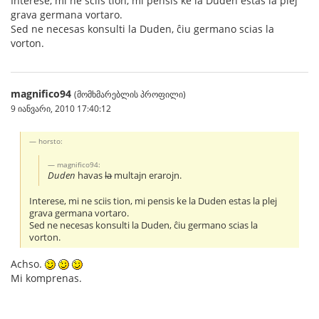
Interese, mi ne sciis tion, mi pensis ke la Duden estas la plej
grava germana vortaro.
Sed ne necesas konsulti la Duden, ĉiu germano scias la
vorton.
magnifico94
(მომხმარებლის პროფილი)
9 იანვარი, 2010 17:40:12
horsto:
magnifico94:
Duden
havas
la
multajn erarojn.
Interese, mi ne sciis tion, mi pensis ke la Duden estas la plej
grava germana vortaro.
Sed ne necesas konsulti la Duden, ĉiu germano scias la
vorton.
Achso.
Mi komprenas.