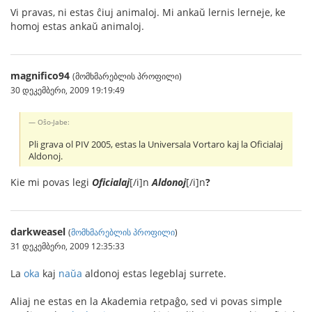
Vi pravas, ni estas ĉiuj animaloj. Mi ankaŭ lernis lerneje, ke
homoj estas ankaŭ animaloj.
magnifico94
(მომხმარებლის პროფილი)
30 დეკემბერი, 2009 19:19:49
Oŝo-Jabe:
Pli grava ol PIV 2005, estas la Universala Vortaro kaj la Oficialaj
Aldonoj.
Kie mi povas legi
Oficialaj
[/i]n
Aldonoj
[/i]n
?
darkweasel
(
მომხმარებლის პროფილი
)
31 დეკემბერი, 2009 12:35:33
La
oka
kaj
naŭa
aldonoj estas legeblaj surrete.
Aliaj ne estas en la Akademia retpaĝo, sed vi povas simple