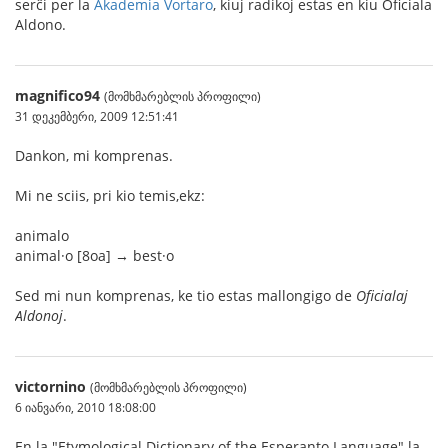
serĉi per la
Akademia Vortaro
, kiuj radikoj estas en kiu Oficiala
Aldono.
magnifico94
(მომხმარებლის პროფილი)
31 დეკემბერი, 2009 12:51:41
Dankon, mi komprenas.
Mi ne sciis, pri kio temis,ekz:
animalo
animal·o [8oa] → best·o
Sed mi nun komprenas, ke tio estas mallongigo de
Oficialaj
Aldonoj
.
victornino
(მომხმარებლის პროფილი)
6 იანვარი, 2010 18:08:00
En la "Etymological Dictionary of the Esperanto Language" la