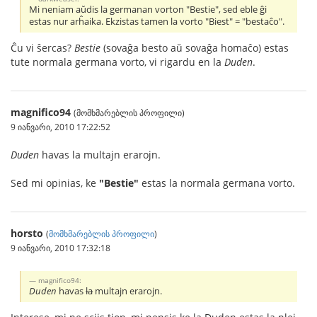
Mi neniam aŭdis la germanan vorton "Bestie", sed eble ĝi
estas nur arĥaika. Ekzistas tamen la vorto "Biest" = "bestaĉo".
Ĉu vi ŝercas?
Bestie
(sovaĝa besto aŭ sovaĝa homaĉo) estas
tute normala germana vorto, vi rigardu en la
Duden
.
magnifico94
(მომხმარებლის პროფილი)
9 იანვარი, 2010 17:22:52
Duden
havas la multajn erarojn.
Sed mi opinias, ke
"Bestie"
estas la normala germana vorto.
horsto
(
მომხმარებლის პროფილი
)
9 იანვარი, 2010 17:32:18
magnifico94:
Duden
havas
la
multajn erarojn.