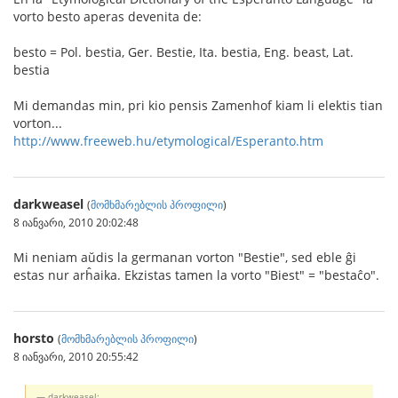
vorto besto aperas devenita de:
besto = Pol. bestia, Ger. Bestie, Ita. bestia, Eng. beast, Lat.
bestia
Mi demandas min, pri kio pensis Zamenhof kiam li elektis tian
vorton...
http://www.freeweb.hu/etymological/Esperanto.htm
darkweasel
(
მომხმარებლის პროფილი
)
8 იანვარი, 2010 20:02:48
Mi neniam aŭdis la germanan vorton "Bestie", sed eble ĝi
estas nur arĥaika. Ekzistas tamen la vorto "Biest" = "bestaĉo".
horsto
(
მომხმარებლის პროფილი
)
8 იანვარი, 2010 20:55:42
darkweasel: